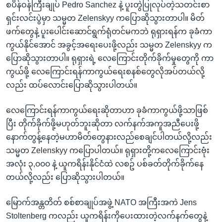
စပိန်ဝန်ကြီးချုပ် Pedro Sanchez နဲ့ ပူးတွဲပြုလုပ်တဲ့သတင်းစာ
ရှင်းလင်းပွဲမှာ သမ္မတ Zelenskyy ကပြောဆိုသွားတာပါ။ မိတ်
ဖက်တွေနဲ့ ပူးပေါင်းဆောင်ရွက်ရုံတင်မကဘဲ ရုရှားရန်က ခုခံကာ
ကွယ်နိုင်အောင် အခွင့်အရေးပေးဖို့လည်း သမ္မတ Zelenskyy က
ပြောဆိုသွားတာပါ။ ရုရှားရဲ့ လေကြောင်းတိုက်ခိုက်မှုတွေကို ကာ
ကွယ်ဖို့ လေကြောင်းရန်ကာကွယ်ရေးစနစ်တွေလိုအပ်တယ်လို့
လည်း ထပ်လောင်းပြောဆိုသွားပါတယ်။
လေကြောင်းရန်ကာကွယ်ရေးဆိုတာဟာ ခုခံကာကွယ်ဖို့သာဖြစ်
ပြီး တိုက်ခိုက်ဖို့မဟုတ်ဘူးဆိုတာ လက်နက်အကူအညီပေးဖို့
နောက်တွန့်နေတဲ့မဟာမိတ်တွေနားလည်စေချင်ပါတယ်လို့လည်း
သမ္မတ Zelenskyy ကပြောပါတယ်။ ရုရှားတို့ကလေကြောင်းဗုံး
အလုံး ၃,၀၀၀ နဲ့ ယူကရိန်းနိုင်ငံထဲ လစဥ် ပစ်ခတ်တိုက်ခိုက်နေ
တယ်လို့လည်း ပြောဆိုသွားပါတယ်။
မြောက်အန္တတိတ် စစ်စာချုပ်အဖွဲ့ NATO အကြီးအကဲ Jens
Stoltenberg ကလည်း ယူကရိန်းကိုပေးထားတဲ့လက်နက်တွေနဲ့