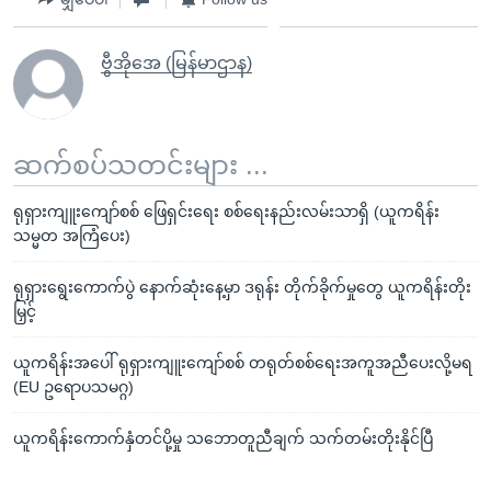
ဗွီအိုအေ (မြန်မာဌာန)
ဆက်စပ်သတင်းများ ...
ရုရှားကျူးကျော်စစ် ဖြေရှင်းရေး စစ်ရေးနည်းလမ်းသာရှိ (ယူကရိန်း
သမ္မတ အကြံပေး)
ရုရှားရွေးကောက်ပွဲ နောက်ဆုံးနေ့မှာ ဒရုန်း တိုက်ခိုက်မှုတွေ ယူကရိန်းတိုး
မြှင့်
ယူကရိန်းအပေါ် ရုရှားကျူးကျော်စစ် တရုတ်စစ်ရေးအကူအညီပေးလို့မရ
(EU ဥရောပသမဂ္ဂ)
ယူကရိန်းကောက်နှံတင်ပို့မှု သဘောတူညီချက် သက်တမ်းတိုးနိုင်ပြီ