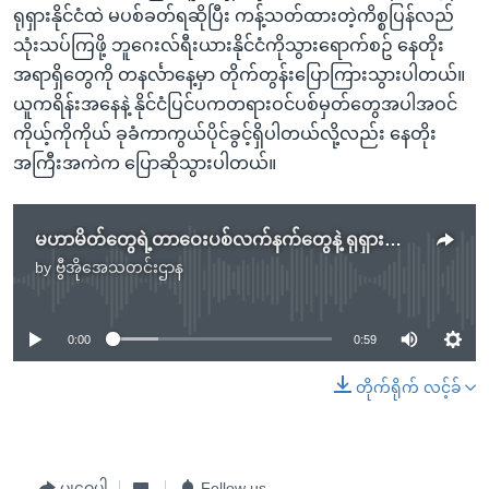
ရုရှားနိုင်ငံထဲ မပစ်ခတ်ရဆိုပြီး ကန့်သတ်ထားတဲ့ကိစ္စပြန်လည်
သုံးသပ်ကြဖို့ ဘူဂေးလ်ရီးယားနိုင်ငံကိုသွားရောက်စဥ် နေတိုး
အရာရှိတွေကို တနင်္လာနေ့မှာ တိုက်တွန်းပြောကြားသွားပါတယ်။
ယူကရိန်းအနေနဲ့ နိုင်ငံပြင်ပကတရားဝင်ပစ်မှတ်တွေအပါအဝင်
ကိုယ့်ကိုကိုယ် ခုခံကာကွယ်ပိုင်ခွင့်ရှိပါတယ်လို့လည်း နေတိုး
အကြီးအကဲက ပြောဆိုသွားပါတယ်။
မဟာမိတ်တွေရဲ့တာဝေးပစ်လက်နက်တွေနဲ့ ရုရှားထဲပစ်ခွင့်ပေးဖို့ ယူကရိန်းပန်ကြား
by
ဗွီအိုအေသတင်းဌာန
No media source currently available
0:00
0:59
တိုက်ရိုက် လင့်ခ်
မျှဝေပါ
Follow us