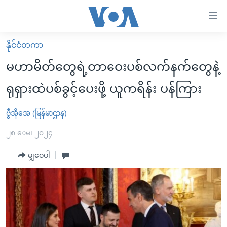
သုံး
ရ
လွယ်ကူ
နိုင်ငံတကာ
မူလစာမျက်နှာ
စေ
မဟာမိတ်တွေရဲ့တာဝေးပစ်လက်နက်တွေနဲ့
မြန်မာ
သည့်
ရုရှားထဲပစ်ခွင့်ပေးဖို့ ယူကရိန်း ပန်ကြား
ကမ္ဘာ့သတင်းများ
Link
ဗွီဒီယို
နိုင်ငံတကာ
ဗွီအိုအေ (မြန်မာဌာန)
များ
သတင်းလွတ်လပ်ခွင့်
အမေရိကန်
၂၈ ေမ၊ ၂၀၂၄
ပင်မ
ရပ်ဝန်းတခု လမ်းတခု အလွန်
တရုတ်
အကြောင်းအရာ
မျှဝေပါ
သို့
အင်္ဂလိပ်စာလေ့လာမယ်
အစ္စရေး-ပါလက်စတိုင်း
ကျော်
အပတ်စဉ်ကဏ္ဍများ
အမေရိကန်သုံးအီဒီယံ
ကြည့်
ရေဒီယိုနှင့်ရုပ်သံ အချက်အလက်များ
မကြေးမုံရဲ့ အင်္ဂလိပ်စာ
ရေဒီယို
ရန်
ပင်မ
ရေဒီယို/တီဗွီအစီအစဉ်
ရုပ်ရှင်ထဲက အင်္ဂလိပ်စာ
တီဗွီ