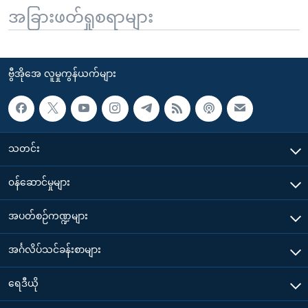
အခြားဖတ်ရှုစရာများ
ဗွီအိုအေ လူမှုကွန်ယက်များ
သတင်း
၀န်ဆောင်မှုများ
အပတ်စဉ်ကဏ္ဍများ
အင်္ဂလိပ်သင်ခန်းစာများ
ရေဒီယို