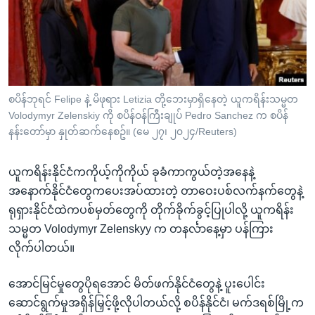
အ
သုတပဒေသာ အင်္ဂလိပ်စာ
ညွန်း
Learning English
စာမျက်နှာ
သို့
ဗွီအိုအေ လူမှုကွန်ယက်များ
ကျော်
ကြည့်
စပိန်ဘုရင် Felipe နဲ့ မိဖုရား Letizia တို့ဘေးမှာရှိနေတဲ့ ယူကရိန်းသမ္မတ
Volodymyr Zelenskiy ကို စပိန်ဝန်ကြီးချုပ် Pedro Sanchez က စပိန်
ရန်
ဘာသာစကားများ
နန်းတော်မှာ နှုတ်ဆက်နေစဥ်။ (မေ ၂၇၊ ၂၀၂၄/Reuters)
ရှာဖွေ
ရန်
ယူကရိန်းနိုင်ငံကကိုယ့်ကိုကိုယ် ခုခံကာကွယ်တဲ့အနေနဲ့
နေရာ
အနောက်နိုင်ငံတွေကပေးအပ်ထားတဲ့ တာဝေးပစ်လက်နက်တွေနဲ့
သို့
ရုရှားနိုင်ငံထဲကပစ်မှတ်တွေကို တိုက်ခိုက်ခွင့်ပြုပါလို့ ယူကရိန်း
ကျော်
သမ္မတ Volodymyr Zelenskyy က တနင်္လာနေ့မှာ ပန်ကြား
ရန်
လိုက်ပါတယ်။
အောင်မြင်မှုတွေပိုရအောင် မိတ်ဖက်နိုင်ငံတွေနဲ့ ပူးပေါင်း
ဆောင်ရွက်မှုအရှိန်မြှင့်ဖို့လိုပါတယ်လို့ စပိန်နိုင်ငံ၊ မက်ဒရစ်မြို့က