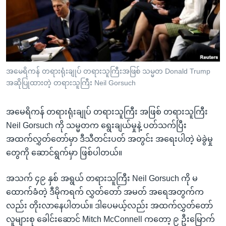
အ
သုတပဒေသာ အင်္ဂလိပ်စာ
ညွန်း
Learning English
စာမျက်နှာ
သို့
ဗွီအိုအေ လူမှုကွန်ယက်များ
ကျော်
ကြည့်
အမေရိကန် တရားရုံးချုပ် တရားသူကြီးအဖြစ် သမ္မတ Donald Trump
အဆိုပြုထားတဲ့ တရားသူကြီး Neil Gorsuch
ရန်
ဘာသာစကားများ
ရှာဖွေ
အမေရိကန် တရားရုံးချုပ် တရားသူကြီး အဖြစ် တရားသူကြီး
ရန်
Neil Gorsuch ကို သမ္မတက ရွေးချယ်မှုနဲ့ ပတ်သက်ပြီး
နေရာ
အထက်လွှတ်တော်မှာ ဒီသီတင်းပတ် အတွင်း အရေးပါတဲ့ မဲခွဲမှု
သို့
တွေကို ဆောင်ရွက်မှာ ဖြစ်ပါတယ်။
ကျော်
ရန်
အသက် ၄၉ နှစ် အရွယ် တရားသူကြီး Neil Gorsuch ကို မ
ထောက်ခံတဲ့ ဒီမိုကရက် လွှတ်တော် အမတ် အရေအတွက်က
လည်း တိုးလာနေပါတယ်။ ဒါပေမယ့်လည်း အထက်လွှတ်တော်
လူများစု ခေါင်းဆောင် Mitch McConnell ကတော့ ၉ ဦးမြောက်