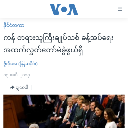
သုံး
ရ
လွယ်ကူ
နိုင်ငံတကာ
မူလစာမျက်နှာ
စေ
ကန် တရားသူကြီးချုပ်သစ် ခန့်အပ်ရေး
မြန်မာ
သည့်
အထက်လွှတ်တော်မဲခွဲဖွယ်ရှိ
ကမ္ဘာ့သတင်းများ
Link
ဗွီဒီယို
နိုင်ငံတကာ
ဗွီအိုအေ (မြန်မာပိုင်း)
များ
သတင်းလွတ်လပ်ခွင့်
အမေရိကန်
၀၃ ဧၿပီ၊ ၂၀၁၇
ပင်မ
ရပ်ဝန်းတခု လမ်းတခု အလွန်
တရုတ်
အကြောင်းအရာ
မျှဝေပါ
သို့
အင်္ဂလိပ်စာလေ့လာမယ်
အစ္စရေး-ပါလက်စတိုင်း
ကျော်
အပတ်စဉ်ကဏ္ဍများ
အမေရိကန်သုံးအီဒီယံ
ကြည့်
ရေဒီယိုနှင့်ရုပ်သံ အချက်အလက်များ
မကြေးမုံရဲ့ အင်္ဂလိပ်စာ
ရေဒီယို
ရန်
ပင်မ
ရေဒီယို/တီဗွီအစီအစဉ်
ရုပ်ရှင်ထဲက အင်္ဂလိပ်စာ
တီဗွီ