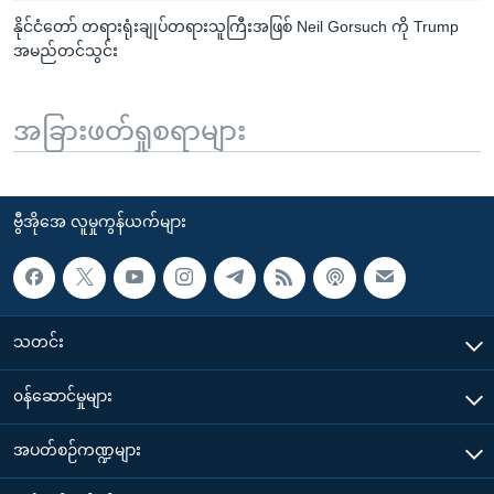
နိုင်ငံတော် တရားရုံးချုပ်တရားသူကြီးအဖြစ် Neil Gorsuch ကို Trump
အမည်တင်သွင်း
အခြားဖတ်ရှုစရာများ
ဗွီအိုအေ လူမှုကွန်ယက်များ
သတင်း
၀န်ဆောင်မှုများ
အပတ်စဉ်ကဏ္ဍများ