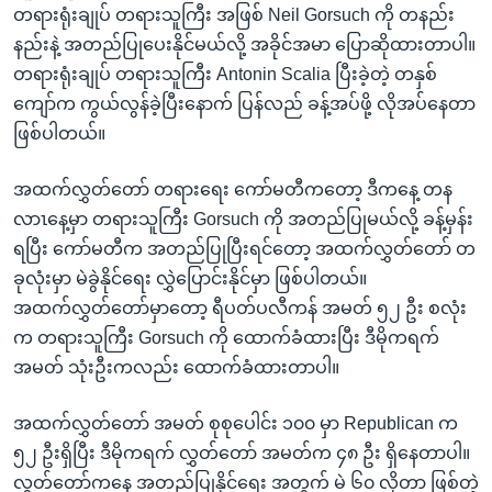
တရားရုံးချုပ် တရားသူကြီး အဖြစ် Neil Gorsuch ကို တနည်း
နည်းနဲ့ အတည်ပြုပေးနိုင်မယ်လို့ အခိုင်အမာ ပြောဆိုထားတာပါ။
တရားရုံးချုပ် တရားသူကြီး Antonin Scalia ပြီးခဲ့တဲ့ တနှစ်
ကျော်က ကွယ်လွန်ခဲ့ပြီးနောက် ပြန်လည် ခန့်အပ်ဖို့ လိုအပ်နေတာ
ဖြစ်ပါတယ်။
အထက်လွှတ်တော် တရားရေး ကော်မတီကတော့ ဒီကနေ့ တန
လာၤနေ့မှာ တရားသူကြီး Gorsuch ကို အတည်ပြုမယ်လို့ ခန့်မှန်း
ရပြီး ကော်မတီက အတည်ပြုပြီးရင်တော့ အထက်လွှတ်တော် တ
ခုလုံးမှာ မဲခွဲနိုင်ရေး လွှဲပြောင်းနိုင်မှာ ဖြစ်ပါတယ်။
အထက်လွှတ်တော်မှာတော့ ရီပတ်ပလီကန် အမတ် ၅၂ ဦး စလုံး
က တရားသူကြီး Gorsuch ကို ထောက်ခံထားပြီး ဒီမိုကရက်
အမတ် သုံးဦးကလည်း ထောက်ခံထားတာပါ။
အထက်လွှတ်တော် အမတ် စုစုပေါင်း ၁၀၀ မှာ Republican က
၅၂ ဦးရှိပြီး ဒီမိုကရက် လွှတ်တော် အမတ်က ၄၈ ဦး ရှိနေတာပါ။
လွှတ်တော်ကနေ အတည်ပြုနိုင်ရေး အတွက် မဲ ၆၀ လိုတာ ဖြစ်တဲ့