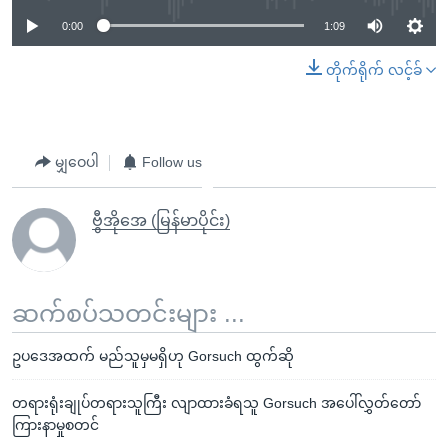
0:00
1:09
တိုက်ရိုက် လင့်ခ်
မျှဝေပါ
Follow us
ဗွီအိုအေ (မြန်မာပိုင်း)
ဆက်စပ်သတင်းများ ...
ဥပဒေအထက် မည်သူမှမရှိဟု Gorsuch ထွက်ဆို
တရားရုံးချုပ်တရားသူကြီး လျာထားခံရသူ Gorsuch အပေါ်လွှတ်တော်
ကြားနာမှုစတင်