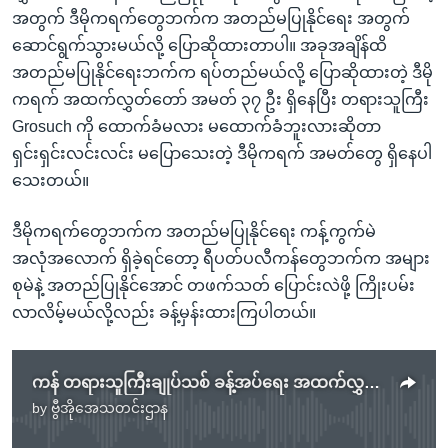
အတွက် ဒီမိုကရက်တွေဘက်က အတည်မပြုနိုင်ရေး အတွက်
ဆောင်ရွက်သွားမယ်လို့ ပြောဆိုထားတာပါ။ အခုအချိန်ထိ
အတည်မပြုနိုင်ရေးဘက်က ရပ်တည်မယ်လို့ ပြောဆိုထားတဲ့ ဒီမို
ကရက် အထက်လွှတ်တော် အမတ် ၃၇ ဦး ရှိနေပြီး တရားသူကြီး
Grosuch ကို ထောက်ခံမလား မထောက်ခံဘူးလားဆိုတာ
ရှင်းရှင်းလင်းလင်း မပြောသေးတဲ့ ဒီမိုကရက် အမတ်တွေ ရှိနေပါ
သေးတယ်။
ဒီမိုကရက်တွေဘက်က အတည်မပြုနိုင်ရေး ကန့်ကွက်မဲ
အလုံအလောက် ရှိခဲ့ရင်တော့ ရီပတ်ပလီကန်တွေဘက်က အများ
စုမဲနဲ့ အတည်ပြုနိုင်အောင် တဖက်သတ် ပြောင်းလဲဖို့ ကြိုးပမ်း
လာလိမ့်မယ်လို့လည်း ခန့်မှန်းထားကြပါတယ်။
ကန် တရားသူကြီးချုပ်သစ် ခန့်အပ်ရေး အထက်လွှတ်တော်မဲခွဲဖွယ်ရှိ
by
ဗွီအိုအေသတင်းဌာန
No media source currently available