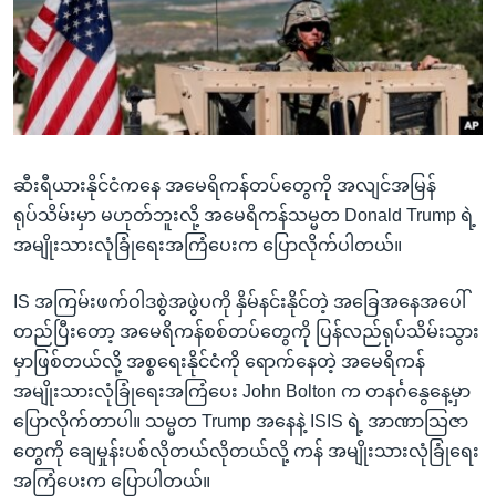
အ
သုတပဒေသာ အင်္ဂလိပ်စာ
ညွန်း
Learning English
စာမျက်နှာ
သို့
ဗွီအိုအေ လူမှုကွန်ယက်များ
ကျော်
ကြည့်
ဆီးရီယားနိုင်ငံကနေ အမေရိကန်တပ်တွေကို အလျင်အမြန်
ရန်
ဘာသာစကားများ
ရုပ်သိမ်းမှာ မဟုတ်ဘူးလို့ အမေရိကန်သမ္မတ Donald Trump ရဲ့
ရှာဖွေ
အမျိုးသားလုံခြုံရေးအကြံပေးက ပြောလိုက်ပါတယ်။
ရန်
နေရာ
IS အကြမ်းဖက်ဝါဒစွဲအဖွဲပကို နှိမ်နင်းနိုင်တဲ့ အခြေအနေအပေါ်
သို့
တည်ပြီးတော့ အမေရိကန်စစ်တပ်တွေကို ပြန်လည်ရုပ်သိမ်းသွား
ကျော်
မှာဖြစ်တယ်လို့ အစ္စရေးနိုင်ငံကို ရောက်နေတဲ့ အမေရိကန်
ရန်
အမျိုးသားလုံခြုံရေးအကြံပေး John Bolton က တနင်္ဂနွေနေ့မှာ
ပြောလိုက်တာပါ။ သမ္မတ Trump အနေနဲ့ ISIS ရဲ့ အာဏာသြဇာ
တွေကို ချေမှုန်းပစ်လိုတယ်လိုတယ်လို့ ကန် အမျိုးသားလုံခြုံရေး
အကြံပေးက ပြောပါတယ်။