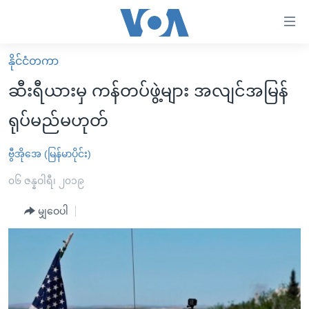
သုံး
ရ
လွယ်ကူ
နိုင်ငံတကာ
မူလစာမျက်နှာ
စေ
ဆီးရီယားမှ ကန်တပ်ဖွဲ့များ အလျင်အမြန်
မြန်မာ
သည့်
ရုပ်မည်မဟုတ်
ကမ္ဘာ့သတင်းများ
Link
ဗွီဒီယို
နိုင်ငံတကာ
ဗွီအိုအေ (မြန်မာပိုင်း)
များ
သတင်းလွတ်လပ်ခွင့်
အမေရိကန်
၀၆ ဇန္နဝါရီ၊ ၂၀၁၉
ပင်မ
ရပ်ဝန်းတခု လမ်းတခု အလွန်
တရုတ်
အကြောင်းအရာ
မျှဝေပါ
သို့
အင်္ဂလိပ်စာလေ့လာမယ်
အစ္စရေး-ပါလက်စတိုင်း
ကျော်
အပတ်စဉ်ကဏ္ဍများ
အမေရိကန်သုံးအီဒီယံ
ကြည့်
ရေဒီယိုနှင့်ရုပ်သံ အချက်အလက်များ
မကြေးမုံရဲ့ အင်္ဂလိပ်စာ
ရေဒီယို
ရန်
ပင်မ
ရေဒီယို/တီဗွီအစီအစဉ်
ရုပ်ရှင်ထဲက အင်္ဂလိပ်စာ
တီဗွီ