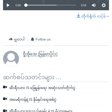
0:00
0:53
တိုက်ရိုက် လင့်ခ်
မျှဝေပါ
Follow us
ဗွီအိုအေ (မြန်မာပိုင်း)
ဆက်စပ်သတင်းများ ...
ဆီးရီးယား IS ခြေမှုန်းရေး အဆုံးသတ်တိုက်ပွဲ
အမေရိကန်နဲ့ IS နှိမ်နှင်းရေးစစ်ပွဲ
ဆီးရီးယားဒုက္ခသည်စခန်း နဲ့ IS မိသားစုများ