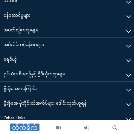
သတင်း
၀န်ဆောင်မှုများ
အပတ်စဉ်ကဏ္ဍများ
အင်္ဂလိပ်သင်ခန်းစာများ
ရေဒီယို
ရုပ်သံအစီအစဉ်နှင့် ဗွီဒီယိုကဏ္ဍများ
ဗွီအိုအေအကြောင်း
ဗွီအိုအေ မိုဘိုင်းလ်အက်ပ်များ ဒေါင်းလုတ်ယူရန်
Other Links
တိုက်ရိုက်