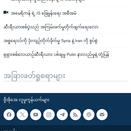
အမေရိကန် ရဲ့ IS ခြေမှုန်းရေး အစီအမံ
ဆီးရီးယားစစ်ပွဲသည် အကြမ်းဖက်မှုတိုက်ဖျက်ရေးလော
အစ္စရေးလ်ကို ဒုံးကျဉ်တိုက်ခိုက်မှု Syria နဲ့ Iran ကို စွပ်စွဲ
ရုရှားစစ်လေယာဉ်ဆီးရီးယား ပစ်ချမှု Putin နားလည်မှုနဲ့ တုံ့ပြန်
အခြားဖတ်ရှုစရာများ
ဗွီအိုအေ လူမှုကွန်ယက်များ