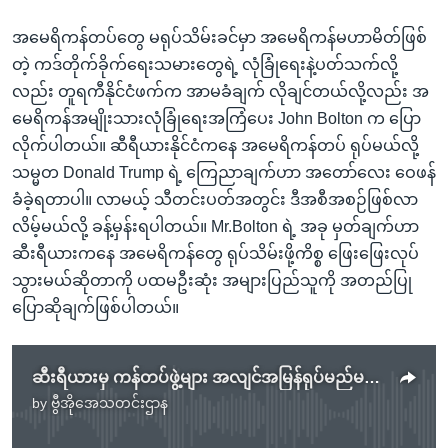
အမေရိကန်တပ်တွေ မရုပ်သိမ်းခင်မှာ အမေရိကန်မဟာမိတ်ဖြစ်
တဲ့ ကဒ်တိုက်ခိုက်ရေးသမားတွေရဲ့ လုံခြုံရေးနဲ့ပတ်သက်လို့
လည်း တူရကီနိုင်ငံဖက်က အာမခံချက် လိုချင်တယ်လို့လည်း အ
မေရိကန်အမျိုးသားလုံခြုံရေးအကြံပေး John Bolton က ပြော
လိုက်ပါတယ်။ ဆီရီယားနိုင်ငံကနေ အမေရိကန်တပ် ရုပ်မယ်လို့
သမ္မတ Donald Trump ရဲ့ ကြေညာချက်ဟာ အတော်လေး ဝေဖန်
ခံခဲ့ရတာပါ။ လာမယ့် သီတင်းပတ်အတွင်း ဒီအစီအစဉ်ဖြစ်လာ
လိမ့်မယ်လို့ ခန့်မှန်းရပါတယ်။ Mr.Bolton ရဲ့ အခု မှတ်ချက်ဟာ
ဆီးရီယားကနေ အမေရိကန်တွေ ရုပ်သိမ်းဖို့ကိစ္စ ဖြေးဖြေးလုပ်
သွားမယ်ဆိုတာကို ပထမဦးဆုံး အများပြည်သူကို အတည်ပြု
ပြောဆိုချက်ဖြစ်ပါတယ်။
ဆီးရီယားမှ ကန်တပ်ဖွဲ့များ အလျင်အမြန်ရုပ်မည်မဟုတ်
by
ဗွီအိုအေသတင်းဌာန
No media source currently available