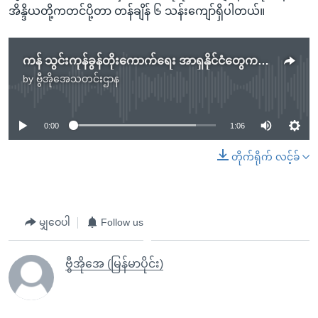
အိန္ဒိယတို့ကတင်ပို့တာ တန်ချိန် ၆ သန်းကျော်ရှိပါတယ်။
ကန် သွင်းကုန်ခွန်တိုးကောက်ရေး အာရှနိုင်ငံတွေကန့်ကွက်
by
ဗွီအိုအေသတင်းဌာန
No media source currently available
0:00
1:06
တိုက်ရိုက် လင့်ခ်
မျှဝေပါ
Follow us
ဗွီအိုအေ (မြန်မာပိုင်း)