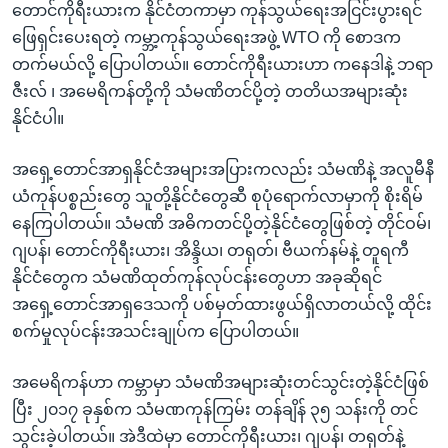
တောင်ကိုရီးယားက နိုင်ငံတကာမှာ ကုန်သွယ်ရေးအငြင်းပွားရင်
ဖြေရှင်းပေးရတဲ့ ကမ္ဘာ့ကုန်သွယ်ရေးအဖွဲ့ WTO ကို စောဒက
တက်မယ်လို့ ပြောပါတယ်။ တောင်ကိုရီးယားဟာ ကနေဒါနဲ့ ဘရာ
ဇီးလ် ၊ အမေရိကန်တို့ကို သံမဏိတင်ပို့တဲ့ တတိယအများဆုံး
နိုင်ငံပါ။
အရှေ့တောင်အာရှနိုင်ငံအများအပြားကလည်း သံမဏိနဲ့ အလူမီနီ
ယံကုန်ပစ္စည်းတွေ သူတို့နိုင်ငံတွေဆီ စုပုံရောက်လာမှာကို စိုးရိမ်
နေကြပါတယ်။ သံမဏိ အဓိကတင်ပို့တဲ့နိုင်ငံတွေဖြစ်တဲ့ တိုင်ဝမ်၊
ဂျပန်၊ တောင်ကိုရီးယား၊ အိန္ဒိယ၊ တရုတ်၊ ဗီယက်နမ်နဲ့ တူရကီ
နိုင်ငံတွေက သံမဏိထုတ်ကုန်လုပ်ငန်းတွေဟာ အခုဆိုရင်
အရှေ့တောင်အာရှဒေသကို ပစ်မှတ်ထားဖွယ်ရှိလာတယ်လို့ ထိုင်း
စက်မှုလုပ်ငန်းအသင်းချုပ်က ပြောပါတယ်။
အမေရိကန်ဟာ ကမ္ဘာမှာ သံမဏိအများဆုံးတင်သွင်းတဲ့နိုင်ငံဖြစ်
ပြီး ၂၀၁၇ ခုနှစ်က သံမဏကုန်ကြမ်း တန်ချိန် ၃၅ သန်းကို တင်
သွင်းခဲ့ပါတယ်။ အဲဒီထဲမှာ တောင်ကိုရီးယား၊ ဂျပန်၊ တရုတ်နဲ့