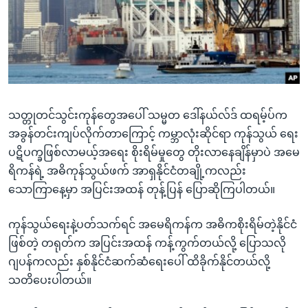
အ
သုတပဒေသာ အင်္ဂလိပ်စာ
ညွန်း
Learning English
စာမျက်နှာ
သို့
ဗွီအိုအေ လူမှုကွန်ယက်များ
ကျော်
ကြည့်
သတ္တုတင်သွင်းကုန်တွေအပေါ် သမ္မတ ဒေါ်နယ်လ်ဒ် ထရမ့်ပ်က
ရန်
ဘာသာစကားများ
အခွန်တင်းကျပ်လိုက်တာကြောင့် ကမ္ဘာလုံးဆိုင်ရာ ကုန်သွယ် ရေး
ရှာဖွေ
ပဋိပက္ခဖြစ်လာမယ့်အရေး စိုးရိမ်မှုတွေ တိုးလာနေချိန်မှာပဲ အမေ
ရန်
ရိကန်ရဲ့ အဓိကုန်သွယ်ဖက် အာရှနိုင်ငံတချို့ကလည်း
နေရာ
သောကြာနေ့မှာ အပြင်းအထန် တုန့်ပြန် ပြောဆိုကြပါတယ်။
သို့
ကျော်
ကုန်သွယ်ရေးနဲ့ပတ်သက်ရင် အမေရိကန်က အဓိကစိုးရိမ်တဲ့နိုင်ငံ
ရန်
ဖြစ်တဲ့ တရုတ်က အပြင်းအထန် ကန့်ကွက်တယ်လို့ ပြောသလို
ဂျပန်ကလည်း နှစ်နိုင်ငံဆက်ဆံရေးပေါ် ထိခိုက်နိုင်တယ်လို့
သတိပေးပါတယ်။