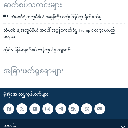
ဆက်စပ်သတင်းများ ...
သံမဏိနဲ့ အလူမီနီယံ အခွန်တိုး စည်းကြပ်တဲ့ ရိုက်ခတ်မှု
သံမဏိ နဲ့ အလူမီနီယံ အပေါ် အခွန်ကေက်ခံမှု Trump လျော့ပေးမည်
မဟုတ်
ထိုင်း- မြန်မာနယ်စပ် ကုန်သွယ်မှု ကျဆင်း
အခြားဖတ်ရှုစရာများ
ဗွီအိုအေ လူမှုကွန်ယက်များ
သတင်း