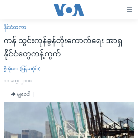
သုံး
ရ
လွယ်ကူ
နိုင်ငံတကာ
မူလစာမျက်နှာ
စေ
ကန် သွင်းကုန်ခွန်တိုးကောက်ရေး အာရှ
မြန်မာ
သည့်
နိုင်ငံတွေကန့်ကွက်
ကမ္ဘာ့သတင်းများ
Link
ဗွီဒီယို
နိုင်ငံတကာ
ဗွီအိုအေ (မြန်မာပိုင်း)
များ
သတင်းလွတ်လပ်ခွင့်
အမေရိကန်
၁၀ မတ္၊ ၂၀၁၈
ပင်မ
ရပ်ဝန်းတခု လမ်းတခု အလွန်
တရုတ်
အကြောင်းအရာ
မျှဝေပါ
သို့
အင်္ဂလိပ်စာလေ့လာမယ်
အစ္စရေး-ပါလက်စတိုင်း
ကျော်
အပတ်စဉ်ကဏ္ဍများ
အမေရိကန်သုံးအီဒီယံ
ကြည့်
ရေဒီယိုနှင့်ရုပ်သံ အချက်အလက်များ
မကြေးမုံရဲ့ အင်္ဂလိပ်စာ
ရေဒီယို
ရန်
ပင်မ
ရေဒီယို/တီဗွီအစီအစဉ်
ရုပ်ရှင်ထဲက အင်္ဂလိပ်စာ
တီဗွီ