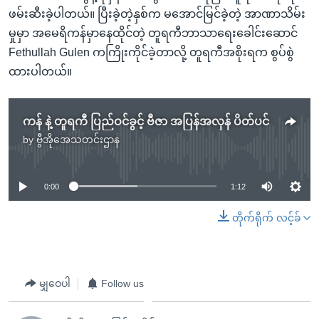
ဖမ်းဆီးခဲ့ပါတယ်။ ပြီးခဲ့တဲ့နှစ်က မအောင်မြင်ခဲ့တဲ့ အာဏာသိမ်း
မှုမှာ အမေရိကန်မှာနေထိုင်တဲ့ တူရကီဘာသာရေးခေါင်းဆောင်
Fethullah Gulen ကကြိုးကိုင်ခဲ့တာလို့ တူရကီအစိုးရက စွပ်စွဲ
ထားပါတယ်။
ကန် နဲ့ တူရကီ ပြည်ဝင်ခွင့် ဗီဇာ အပြန်အလှန် ပိတ်ပင်
by
ဗွီအိုအေသတင်းဌာန
No media source currently available
0:00
1:12
တိုက်ရိုက် လင့်ခ်
မျှဝေပါ
Follow us