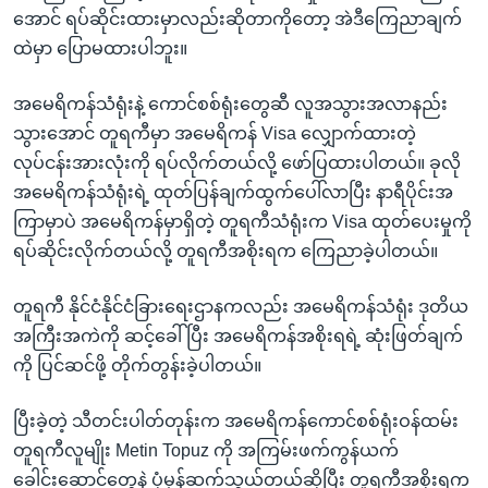
အောင် ရပ်ဆိုင်းထားမှာလည်းဆိုတာကိုတော့ အဲဒီကြေညာချက်
ထဲမှာ ပြောမထားပါဘူး။
အမေရိကန်သံရုံးနဲ့ ကောင်စစ်ရုံးတွေဆီ လူအသွားအလာနည်း
သွားအောင် တူရကီမှာ အမေရိကန် Visa လျှောက်ထားတဲ့
လုပ်ငန်းအားလုံးကို ရပ်လိုက်တယ်လို့ ဖော်ပြထားပါတယ်။ ခုလို
အမေရိကန်သံရုံးရဲ့ ထုတ်ပြန်ချက်ထွက်ပေါ်လာပြီး နာရီပိုင်းအ
ကြာမှာပဲ အမေရိကန်မှာရှိတဲ့ တူရကီသံရုံးက Visa ထုတ်ပေးမှုကို
ရပ်ဆိုင်းလိုက်တယ်လို့ တူရကီအစိုးရက ကြေညာခဲ့ပါတယ်။
တူရကီ နိုင်ငံနိုင်ငံခြားရေးဌာနကလည်း အမေရိကန်သံရုံး ဒုတိယ
အကြီးအကဲကို ဆင့်ခေါ်ပြီး အမေရိကန်အစိုးရရဲ့ ဆုံးဖြတ်ချက်
ကို ပြင်ဆင်ဖို့ တိုက်တွန်းခဲ့ပါတယ်။
ပြီးခဲ့တဲ့ သီတင်းပါတ်တုန်းက အမေရိကန်ကောင်စစ်ရုံးဝန်ထမ်း
တူရကီလူမျိုး Metin Topuz ကို အကြမ်းဖက်ကွန်ယက်
ခေါင်းဆောင်တွေနဲ့ ပုံမှန်ဆက်သွယ်တယ်ဆိုပြီး တူရကီအစိုးရက