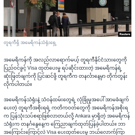
အ
သုတပဒေသာ အင်္ဂလိပ်စာ
ညွန်း
Learning English
စာမျက်နှာ
သို့
ဗွီအိုအေ လူမှုကွန်ယက်များ
ကျော်
ကြည့်
တူရကီရှိ အမေရိကန်သံရုံးရှေ့
ရန်
ဘာသာစကားများ
ရှာဖွေ
အမေရိကန်ကို အလည်လာရောက်မယ့် တူရကီနိုင်ငံသားတွေကို
ရန်
ပြည်ဝင်ခွင့် Visa ထုတ်ပေးမှု ရပ်ဆိုင်းထားတဲ့ အမေရိကန်ရဲ့
နေရာ
ဆုံးဖြတ်ချက်ကို ပြင်ဆင်ဖို့ တူရကီက တနင်္လာနေ့မှာ တိုက်တွန်း
သို့
လိုက်ပါတယ်။
ကျော်
ရန်
အမေရိကန်သံရုံးနဲ့ သံဝန်ထမ်းတွေရဲ့ လုံခြုံမှုအပေါ် အာမခံချက်
ပေးတဲ့ တူရကီအစိုးရရဲ့ ကတိကဝတ်တွေကို အမေရိကန်အစိုးရ
က ပြန်သုံးသပ်စရာဖြစ်လာတယ်လို့ Ankara မှာရှိတဲ့ အမေရိကန်
သံရုံးက တနင်္ဂနွေနေ့က ကြေညာချက်ထုတ်ပြန်ခဲ့ပါတယ်။ ဘာ
အကြောင်းကြောင့်လဲ Visa ပေးထုတ်ပေးမှု ဘယ်လောက်ကြာ