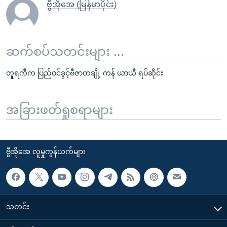
ဗွီအိုအေ (မြန်မာပိုင်း)
ဆက်စပ်သတင်းများ ...
တူရကီက ပြည်ဝင်ခွင့်ဗီဇာတချို့ ကန် ယာယီ ရပ်ဆိုင်း
အခြားဖတ်ရှုစရာများ
ဗွီအိုအေ လူမှုကွန်ယက်များ
သတင်း