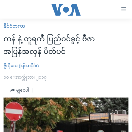
သုံး
ရ
လွယ်ကူ
နိုင်ငံတကာ
မူလစာမျက်နှာ
စေ
ကန် နဲ့ တူရကီ ပြည်ဝင်ခွင့် ဗီဇာ
မြန်မာ
သည့်
အပြန်အလှန် ပိတ်ပင်
ကမ္ဘာ့သတင်းများ
Link
ဗွီဒီယို
နိုင်ငံတကာ
ဗွီအိုအေ (မြန်မာပိုင်း)
များ
သတင်းလွတ်လပ်ခွင့်
အမေရိကန်
၁၀ ေအာက္တိုဘာ၊ ၂၀၁၇
ပင်မ
ရပ်ဝန်းတခု လမ်းတခု အလွန်
တရုတ်
အကြောင်းအရာ
မျှဝေပါ
သို့
အင်္ဂလိပ်စာလေ့လာမယ်
အစ္စရေး-ပါလက်စတိုင်း
ကျော်
အပတ်စဉ်ကဏ္ဍများ
အမေရိကန်သုံးအီဒီယံ
ကြည့်
ရေဒီယိုနှင့်ရုပ်သံ အချက်အလက်များ
မကြေးမုံရဲ့ အင်္ဂလိပ်စာ
ရေဒီယို
ရန်
ပင်မ
ရေဒီယို/တီဗွီအစီအစဉ်
ရုပ်ရှင်ထဲက အင်္ဂလိပ်စာ
တီဗွီ