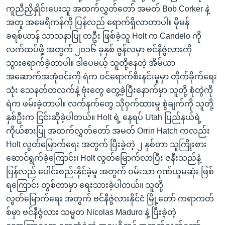
ကူညီညှိနှိုင်းပေးသူ အထက်လွှတ်တော် အမတ် Bob Corker နဲ့
အတူ အမေရိကန်ကို ပြန်လည် ရောက်ရှိလာတာပါ။ မိုမန်
ခရစ်ယာန် သာသနာပြု တဦး ဖြစ်ခဲ့သူ Holt က Candelo ကို
လက်ထပ်ဖို့ အတွက် ၂၀၁၆ ခုနှစ် ဇွန်လမှာ ဗင်နီဇွဲလားကို
သွားရောက်ခဲ့တာပါ။ ဒါပေမယ့် သူတို့နေတဲ့ အိမ်ယာ
အဆောက်အအုံဝင်းကို ရဲက ဝင်ရောက်စီးနင်းမှုမှာ တိုက်ခိုက်ရေး
သုံး သေနတ်တလက်နဲ့ ဗုံးတွေ တွေ့ခဲ့ပြီးနောက်မှာ သူတို့ စုံတွဲကို
ရဲက ဖမ်းခဲ့တာပါ။ လက်နက်တွေ သိုဝှက်ထားမှု စွဲချက်ကို သူတို့
နှစ်ဦးက ငြင်းဆိုခဲ့ပါတယ်။ Holt ရဲ့ နေရပ် Utah ပြည်နယ်ရဲ့
ကိုယ်စားပြု အထက်လွှတ်တော် အမတ် Orrin Hatch ကလည်း
Holt လွတ်မြောက်ရေး အတွက် ပြီးခဲ့တဲ့ ၂ နှစ်တာ သူကြိုးစား
ဆောင်ရွက်ခဲ့ကြောင်း၊ Holt လွတ်မြောက်လာပြီး ဇနီးသည်နဲ့
ပြန်လည် ပေါင်းစည်းနိုင်ခဲ့မှု အတွက် ဝမ်းသာ ဂုဏ်ယူမဆုံး ဖြစ်
ရကြောင်း တွစ်တာမှာ ရေးသားခဲ့ပါတယ်။ သူတို့
လွတ်မြောက်ရေး အတွက် ဗင်နီဇွဲလားနိုင်ငံ မြို့တော် ကရာကတ်
စ်မှာ ဗင်နီဇွဲလား သမ္မတ Nicolas Maduro နဲ့ ပြီးခဲ့တဲ့