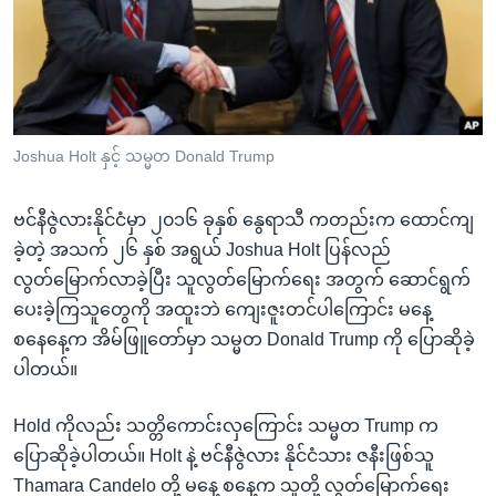
အ
သုတပဒေသာ အင်္ဂလိပ်စာ
ညွန်း
Learning English
စာမျက်နှာ
သို့
ဗွီအိုအေ လူမှုကွန်ယက်များ
ကျော်
ကြည့်
Joshua Holt နှင့် သမ္မတ Donald Trump
ရန်
ဘာသာစကားများ
ရှာဖွေ
ဗင်နီဇွဲလားနိုင်ငံမှာ ၂၀၁၆ ခုနှစ် နွေရာသီ ကတည်းက ထောင်ကျ
ရန်
ခဲ့တဲ့ အသက် ၂၆ နှစ် အရွယ် Joshua Holt ပြန်လည်
နေရာ
လွတ်မြောက်လာခဲ့ပြီး သူလွတ်မြောက်ရေး အတွက် ဆောင်ရွက်
သို့
ပေးခဲ့ကြသူတွေကို အထူးဘဲ ကျေးဇူးတင်ပါကြောင်း မနေ့
ကျော်
စနေနေ့က အိမ်ဖြူတော်မှာ သမ္မတ Donald Trump ကို ပြောဆိုခဲ့
ရန်
ပါတယ်။
Hold ကိုလည်း သတ္တိကောင်းလှကြောင်း သမ္မတ Trump က
ပြောဆိုခဲ့ပါတယ်။ Holt နဲ့ ဗင်နီဇွဲလား နိုင်ငံသား ဇနီးဖြစ်သူ
Thamara Candelo တို့ မနေ့ စနေ့က သူတို့ လွတ်မြောက်ရေး