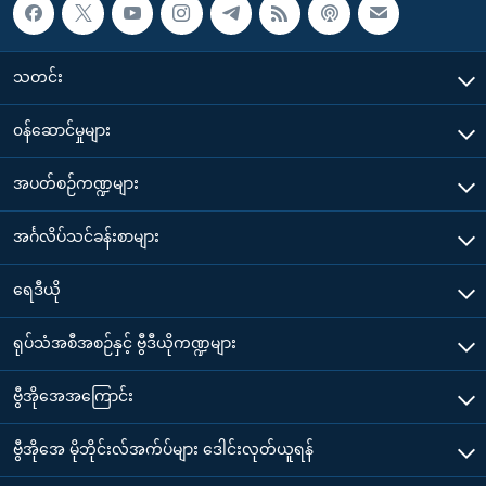
သတင်း
၀န်ဆောင်မှုများ
အပတ်စဉ်ကဏ္ဍများ
အင်္ဂလိပ်သင်ခန်းစာများ
ရေဒီယို
ရုပ်သံအစီအစဉ်နှင့် ဗွီဒီယိုကဏ္ဍများ
ဗွီအိုအေအကြောင်း
ဗွီအိုအေ မိုဘိုင်းလ်အက်ပ်များ ဒေါင်းလုတ်ယူရန်