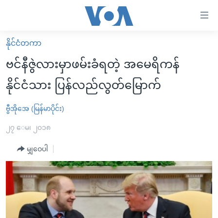
သုံး
ရ
လွယ်ကူ
နိုင်ငံတကာ
မူလစာမျက်နှာ
စေ
ဗင်နီဇွဲလားမှာဖမ်းခံရတဲ့ အမေရိကန်
မြန်မာ
သည့်
နိုင်ငံသား ပြန်လည်လွတ်မြောက်
ကမ္ဘာ့သတင်းများ
Link
ဗွီဒီယို
နိုင်ငံတကာ
ဗွီအိုအေ (မြန်မာပိုင်း)
များ
သတင်းလွတ်လပ်ခွင့်
အမေရိကန်
၂၇ ေမ၊ ၂၀၁၈
ပင်မ
ရပ်ဝန်းတခု လမ်းတခု အလွန်
တရုတ်
အကြောင်းအရာ
မျှဝေပါ
သို့
အင်္ဂလိပ်စာလေ့လာမယ်
အစ္စရေး-ပါလက်စတိုင်း
ကျော်
အပတ်စဉ်ကဏ္ဍများ
အမေရိကန်သုံးအီဒီယံ
ကြည့်
ရေဒီယိုနှင့်ရုပ်သံ အချက်အလက်များ
မကြေးမုံရဲ့ အင်္ဂလိပ်စာ
ရေဒီယို
ရန်
ပင်မ
ရေဒီယို/တီဗွီအစီအစဉ်
ရုပ်ရှင်ထဲက အင်္ဂလိပ်စာ
တီဗွီ