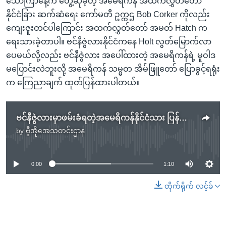
သောကြာနေ့က တွေ့ဆုံခဲ့တဲ့ အမေရိကန် အထက်လွှတ်တော်
နိုင်ငံခြား ဆက်ဆံရေး ကော်မတီ ဥက္ကဌ Bob Corker ကိုလည်း
ကျေးဇူးတင်ပါကြောင်း အထက်လွှတ်တော် အမတ် Hatch က
ရေးသားခဲ့တာပါ။ ဗင်နီဇွဲလားနိုင်ငံကနေ Holt လွတ်မြောက်လာ
ပေမယ်လို့လည်း ဗင်နီဇွဲလား အပေါ်ထားတဲ့ အမေရိကန်ရဲ့ မူဝါဒ
မပြောင်းလဲဘူးလို့ အမေရိကန် သမ္မတ အိမ်ဖြူတော် ပြောခွင့်ရရုံး
က ကြေညာချက် ထုတ်ပြန်ထားပါတယ်။
ဗင်နီဇွဲလားမှာဖမ်းခံရတဲ့အမေရိကန်နိုင်ငံသား ပြန်လည်လွတ်မြောက်
by
ဗွီအိုအေသတင်းဌာန
No media source currently available
0:00
1:10
တိုက်ရိုက် လင့်ခ်