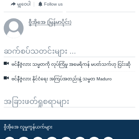
မျှဝေပါ
Follow us
ဗွီအိုအေ (မြန်မာပိုင်း)
ဆက်စပ်သတင်းများ ...
ဗင်နီဇွဲလား သမ္မတကို လုပ်ကြံမှု အမေရိကန် မပတ်သက်ဟု ငြင်းဆို
ဗင်နီဇွဲလား နိုင်ငံရေး အကြပ်အတည်းနဲ့ သမ္မတ Maduro
အခြားဖတ်ရှုစရာများ
ဗွီအိုအေ လူမှုကွန်ယက်များ