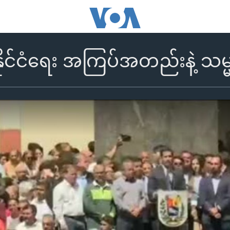
 နိုင်ငံရေး အကြပ်အတည်းနဲ့ သ