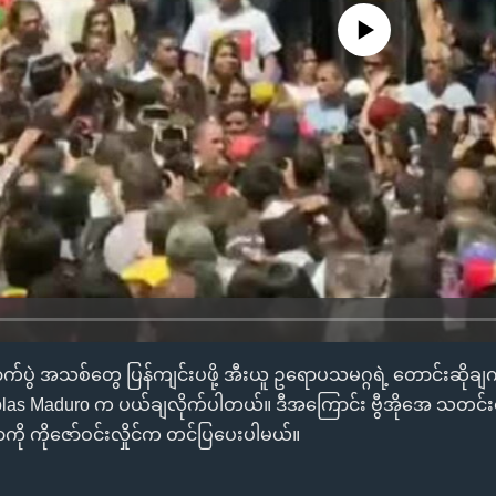
No media source currently availa
ကောက်ပွဲ အသစ်တွေ ပြန်ကျင်းပဖို့ အီးယူ ဥရောပသမဂ္ဂရဲ့ တောင်းဆိုချက
colas Maduro က ပယ်ချလိုက်ပါတယ်။ ဒီအကြောင်း ဗွီအိုအေ သတင်
ို ကိုဇော်ဝင်းလှိုင်က တင်ပြပေးပါမယ်။