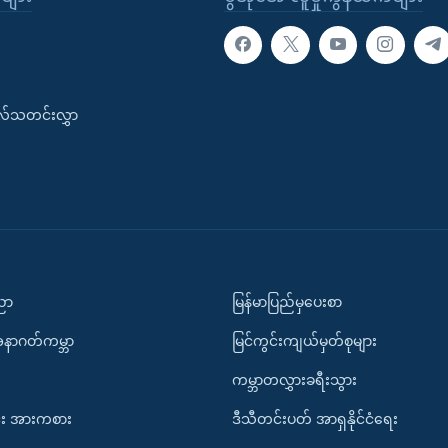
းလ်သတင်းလွှာ
ပညာ
မြန်မာပြည်မှပေးစာ
အနာဂတ်ကမ္ဘာ
မြင်ကွင်းကျယ်မှတ်စုများ
ကမ္ဘာတလွှားခရီးသွား
း အားကစား
ဒီသီတင်းပတ် အာရှနိုင်ငံရေး