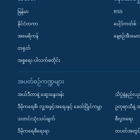
မြန်မာ
RSS
နိုင်ငံတကာ
ပေါ့ဒ်ကတ်စ်
အမေရိကန်
နေ့စဉ်အီးမေ
တရုတ်
အစ္စရေး-ပါလက်စတိုင်း
အပတ်စဉ်ကဏ္ဍများ
အယ်ဒီတာနဲ့ ဆွေးနွေးခန်း
သိပ္ပံနဲ့နည်း
ဒီမိုကရေစီ၊ လူ့အခွင့်အရေးနှင့် ခေတ်ပြိုင်ကမ္ဘာ
ဥတုရာသီနဲ့ 
သတင်းသုံးသပ်ချက်
စီးပွားရေး
ဒီမိုကရေစီရေးရာ
တပတ်အတွင်