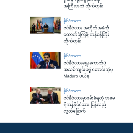
အကြီးအကဲ တိုက်တွန်း
နိုင်ငံတကာ
ဗင်နီဇွဲလား အတိုက်အခံကို
ထောက်ခံကြဖို့ ကန်ဝန်ကြီး
တိုက်တွန်း
နိုင်ငံတကာ
ဗင်နီဇွဲလားရွေးကောက်ပွဲ
အသစ်ကျင်းပဖို့ တောင်းဆိုမှု
Maduro ပယ်ချ
နိုင်ငံတကာ
ဗင်နီဇွဲလားမှာဖမ်းခံရတဲ့ အမေ
ရိကန်နိုင်ငံသား ပြန်လည်
လွတ်မြောက်