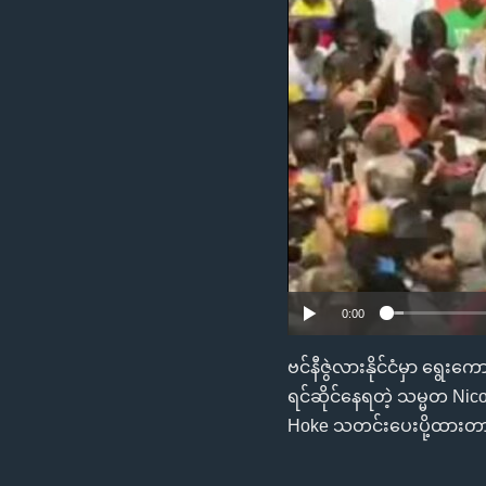
သုတပဒေသာ အင်္ဂလိပ်စာ
အ
ညွန်း
စာမျက်နှာ
သို့
ကျော်
ကြည့်
ရန်
ရှာဖွေ
ရန်
နေရာ
သို့
0:00
ကျော်
ရန်
ဗင်နီဇွဲလားနိုင်ငံမှာ ရွေး
ရင်ဆိုင်နေရတဲ့ သမ္မတ Ni
Hoke သတင်းပေးပို့ထားတာက