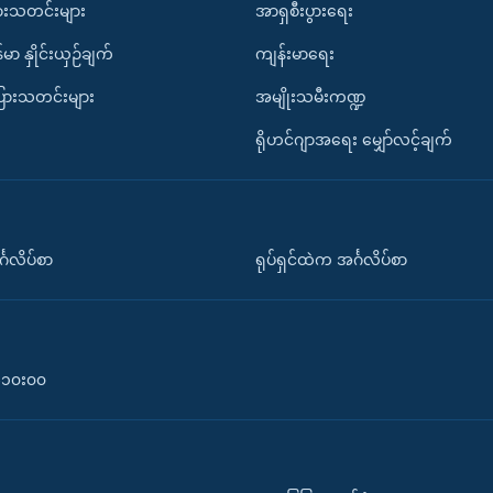
ားသတင်းများ
အာရှစီးပွားရေး
်မာ နှိုင်းယှဉ်ချက်
ကျန်းမာရေး
ပြားသတင်းများ
အမျိုးသမီးကဏ္ဍ
ရိုဟင်ဂျာအရေး မျှော်လင့်ချက်
်္ဂလိပ်စာ
ရုပ်ရှင်ထဲက အင်္ဂလိပ်စာ
၀-၁၀း၀၀