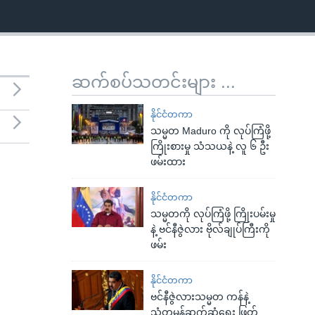
ဆက်စပ်သတင်းများ ...
နိုင်ငံတကာ
သမ္မတ Maduro ကို လုပ်ကြံဖို့
ကြိုးစားမှု သံသယနဲ့ လူ ၆ ဦး
ဖမ်းထား
နိုင်ငံတကာ
သမ္မတကို လုပ်ကြံဖို့ ကြိုးပမ်းမှု
နဲ့ ဗင်နီဇွဲလား ဗိုလ်ချုပ်ကြီးကို
ဖမ်း
နိုင်ငံတကာ
ဗင်နီဇွဲလားသမ္မတ ကန်နဲ့
သံတမန်ဆက်ဆံရေး ဖြတ်