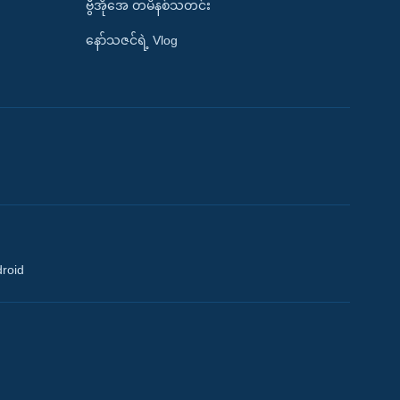
ဗွီအိုအေ တမိနစ်သတင်း
နော်သဇင်ရဲ့ Vlog
droid