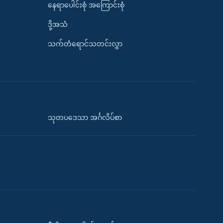
နေရာပေါင်းစုံ အကြောင်းစုံ
ဒို့အသံ
သက်တံရောင်သတင်းလွှာ
သုတပဒေသာ အင်္ဂလိပ်စာ