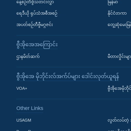
နေ့စဉ်တီဗွီသတင်းလွှာ
မြန်မာ
ရေဒီယို ရုပ်သံအစီအစဉ်
နိုင်ငံတကာ
အပတ်စဉ်တီဗွီမဂ္ဂဇင်း
တွေ့ဆုံမေးမြန
ဗွီအိုအေအကြောင်း
ဌာနမိတ်ဆက်
မီတာလှိုင်းမျာ
ဗွီအိုအေ မိုဘိုင်းလ်အက်ပ်များ ဒေါင်းလုတ်ယူရန်
Learning English
VOA+
ဗွီအိုအေမိုဘ
ဗွီအိုအေ လူမှုကွန်ယက်များ
Other Links
USAGM
လွတ်လပ်တဲ့