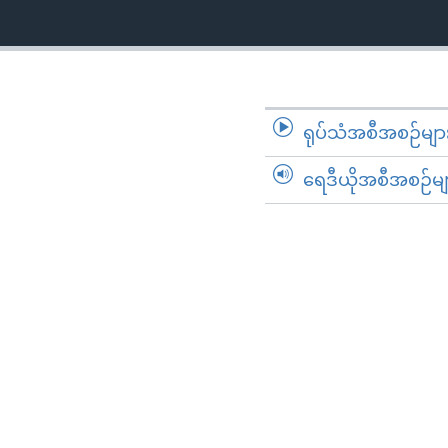
ရုပ်သံအစီအစဉ်မျာ
ရေဒီယိုအစီအစဉ်မျ