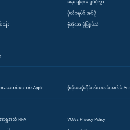
ရေမြေခြားမှ ရုပ်ပုံလွှာ
ပိုလီဂရပ်ဖ်.အင်ဖို
်းခန်း
ဗွီအိုအေ ပုံပြရုပ်သံ
း
ိုင်းလ်သတင်းအက်ပ်-Apple
ဗွီအိုအေမိုဘိုင်းလ်သတင်းအက်ပ်-An
 အာရှအသံ RFA
VOA's Privacy Policy