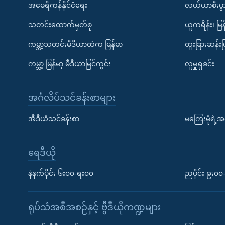
အမေရိကန်နိုင်ငံရေး
လယ်ယာစီးပွ
သတင်းထောက်မှတ်စု
ယူကရိန်း၊ မြန
ကမ္ဘာ့သတင်းမီဒီယာထဲက မြန်မာ
ထူးခြားဆန်း
ကမ္ဘာ့ မြန်မာ့ မီဒီယာမြင်ကွင်း
လူမှုရှုခင်း
အင်္ဂလိပ်သင်ခန်းစာများ
အီဒီယံသင်ခန်းစာ
မကြေးမုံရဲ့အင
ရေဒီယို
နံနက်ပိုင်း ၆း၀၀-ရး၀၀
ညပိုင်း ၉း၀
ရုပ်သံအစီအစဉ်နှင့် ဗွီဒီယိုကဏ္ဍများ