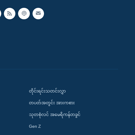
တိုင်းရင်းသတင်းလွှာ
တပတ်အတွင်း အားကစား
သုတစုံလင် အမေရိကန်တခွင်
Gen Z