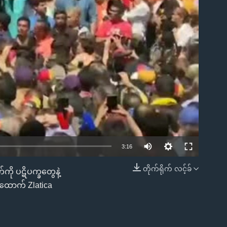
ble
3:16
တိုက်ရိုက် လင့်ခ်
်ကို ပဋိပက္ခတွေနဲ့
EMBED
းထောက် Zlatica