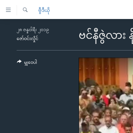
သုံး
ဗွီဒီယို
ရ
ရှာဖွေ
လွယ်ကူ
မူလစာမျက်နှာ
၂၈ ဇန္နဝါရီ၊ ၂၀၁၉
ရ
ဗင်နီဇွဲလား
စေ
မြန်မာ
လာ
ဇော်ဝင်းလှိုင်
သည့်
ဒ်
ကမ္ဘာ့သတင်းများ
Link
ဗွီဒီယို
နိုင်ငံတကာ
မျှဝေပါ
များ
သတင်းလွတ်လပ်ခွင့်
အမေရိကန်
ပင်မ
ရပ်ဝန်းတခု လမ်းတခု အလွန်
တရုတ်
အကြောင်းအရာ
အင်္ဂလိပ်စာလေ့လာမယ်
အစ္စရေး-ပါလက်စတိုင်း
သို့
အပတ်စဉ်ကဏ္ဍများ
အမေရိကန်သုံးအီဒီယံ
ကျော်
ကြည့်
ရေဒီယိုနှင့်ရုပ်သံ အချက်အလက်များ
မကြေးမုံရဲ့ အင်္ဂလိပ်စာ
ရေဒီယို
ရန်
ရေဒီယို/တီဗွီအစီအစဉ်
ရုပ်ရှင်ထဲက အင်္ဂလိပ်စာ
တီဗွီ
ပင်မ