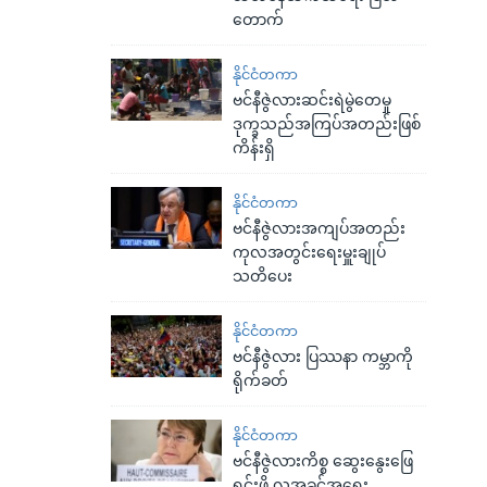
တောက်
နိုင်ငံတကာ
ဗင်နီဇွဲလားဆင်းရဲမွဲတေမှု
ဒုက္ခသည်အကြပ်အတည်းဖြစ်
ကိန်းရှိ
နိုင်ငံတကာ
ဗင်နီဇွဲလားအကျပ်အတည်း
ကုလအတွင်းရေးမှူးချုပ်
သတိပေး
နိုင်ငံတကာ
ဗင်နီဇွဲလား ပြဿနာ ကမ္ဘာကို
ရိုက်ခတ်
နိုင်ငံတကာ
ဗင်နီဇွဲလားကိစ္စ ဆွေးနွေးဖြေ
ရှင်းဖို့ လူ့အခွင့်အရေး