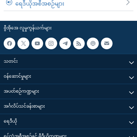
ရေဒီယိုအစီအစဉ်များ
ဗွီအိုအေ လူမှုကွန်ယက်များ
သတင်း
၀န်ဆောင်မှုများ
အပတ်စဉ်ကဏ္ဍများ
အင်္ဂလိပ်သင်ခန်းစာများ
ရေဒီယို
ရုပ်သံအစီအစဉ်နှင့် ဗွီဒီယိုကဏ္ဍများ