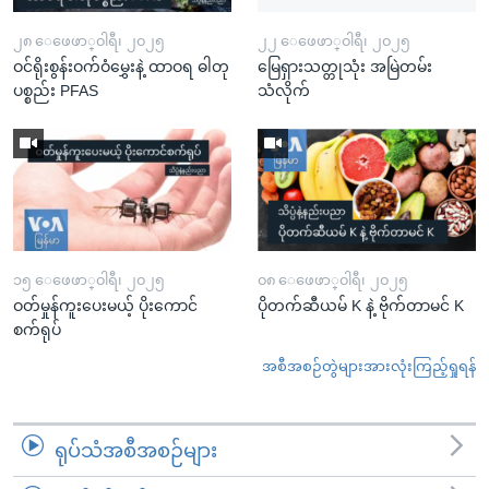
၂၈ ေဖေဖာ္၀ါရီ၊ ၂၀၂၅
၂၂ ေဖေဖာ္၀ါရီ၊ ၂၀၂၅
ဝင်ရိုးစွန်းဝက်ဝံမွှေးနဲ့ ထာဝရ ဓါတု
မြေရှားသတ္တုသုံး အမြဲတမ်း
ပစ္စည်း PFAS
သံလိုက်
၁၅ ေဖေဖာ္၀ါရီ၊ ၂၀၂၅
၀၈ ေဖေဖာ္၀ါရီ၊ ၂၀၂၅
ဝတ်မှုန်ကူးပေးမယ့် ပိုးကောင်
ပိုတက်ဆီယမ် K နဲ့ ဗိုက်တာမင် K
စက်ရုပ်
အစီအစဉ်တွဲများအားလုံးကြည့်ရှုရန်
ရုပ်သံအစီအစဉ်များ