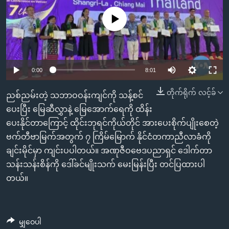
အ
သုတပဒေသာ အင်္ဂလိပ်စာ
ညွန်း
Learning English
No media source currently available
စာမျက်နှာ
သို့
ဗွီအိုအေ လူမှုကွန်ယက်များ
ကျော်
0:00
8:01
ကြည့်
ရန်
တိုက်ရိုက် လင့်ခ်
ဘာသာစကားများ
ညစ်ညမ်းတဲ့ သဘာဝဝန်းကျင်ကို သန့်စင်
ရှာဖွေ
ပေးပြီး မြေဆီလွှာနဲ့ မြေအောက်ရေကို ထိန်း
ရန်
ပေးနိုင်တာကြောင့် ထိုင်းဘုရင်ကိုယ်တိုင် အားပေးစိုက်ပျိုးစေတဲ့
နေရာ
ဗက်တီဗာမြက်အတွက် ၇ ကြိမ်မြောက် နိုင်ငံတကာညီလာခံကို
သို့
ချင်းမိုင်မှာ ကျင်းပပါတယ်။ အဏုဇီဝဗေဒပညာရှင် ဒေါက်တာ
ကျော်
သန်းသန်းစိန်ကို ဒေါ်ခင်မျိုးသက် မေးမြန်းပြီး တင်ပြထားပါ
ရန်
တယ်။
မျှဝေပါ