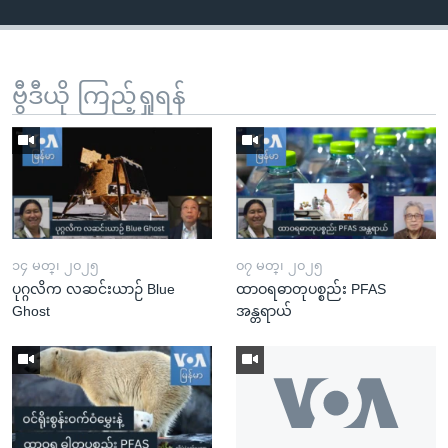
ဗွီဒီယို ကြည့်ရှုရန်
၁၄ မတ္၊ ၂၀၂၅
၀၇ မတ္၊ ၂၀၂၅
ပုဂ္ဂလိက လဆင်းယာဉ် Blue
ထာဝရဓာတုပစ္စည်း PFAS
Ghost
အန္တရာယ်