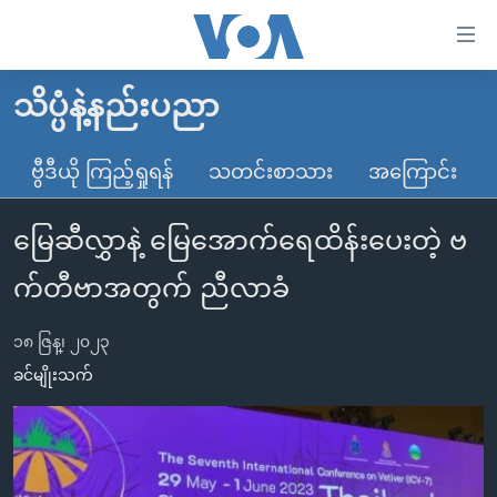
သုံး
ရ
လွယ်ကူ
သိပ္ပံနဲ့နည်းပညာ
မူလစာမျက်နှာ
စေ
မြန်မာ
ဗွီဒီယို ကြည့်ရှုရန်
သတင်းစာသား
အကြောင်း
သည့်
ကမ္ဘာ့သတင်းများ
Link
မြေဆီလွှာနဲ့ မြေအောက်ရေထိန်းပေးတဲ့ ဗ
ဗွီဒီယို
နိုင်ငံတကာ
များ
သတင်းလွတ်လပ်ခွင့်
အမေရိကန်
က်တီဗာအတွက် ညီလာခံ
ပင်မ
ရပ်ဝန်းတခု လမ်းတခု အလွန်
တရုတ်
အကြောင်းအရာ
၁၈ ဇြန္၊ ၂၀၂၃
သို့
အင်္ဂလိပ်စာလေ့လာမယ်
အစ္စရေး-ပါလက်စတိုင်း
ခင်မျိုးသက်
ကျော်
အပတ်စဉ်ကဏ္ဍများ
အမေရိကန်သုံးအီဒီယံ
ကြည့်
ရေဒီယိုနှင့်ရုပ်သံ အချက်အလက်များ
မကြေးမုံရဲ့ အင်္ဂလိပ်စာ
ရေဒီယို
ရန်
ပင်မ
ရေဒီယို/တီဗွီအစီအစဉ်
ရုပ်ရှင်ထဲက အင်္ဂလိပ်စာ
တီဗွီ