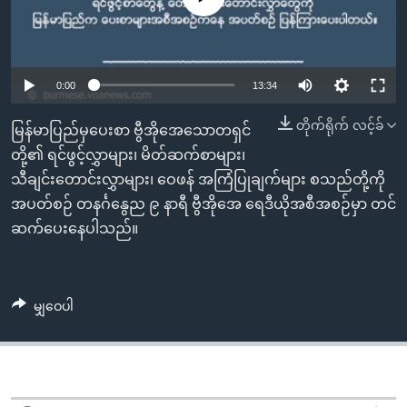
အ
သုတပဒေသာ အင်္ဂလိပ်စာ
ညွန်း
Learning English
စာမျက်နှာ
သို့
ဗွီအိုအေ လူမှုကွန်ယက်များ
0:00
13:34
ကျော်
တိုက်ရိုက် လင့်ခ်
ကြည့်
မြန်မာပြည်မှပေးစာ ဗွီအိုအေသောတရှင်
ရန်
တို့၏ ရင်ဖွင့်လွှာများ၊ မိတ်ဆက်စာများ၊
ဘာသာစကားများ
ရှာဖွေ
သီချင်းတောင်းလွှာများ၊ ဝေဖန် အကြံပြုချက်များ စသည်တို့ကို
ရန်
အပတ်စဉ် တနင်္ဂနွေည ၉ နာရီ ဗွီအိုအေ ရေဒီယိုအစီအစဉ်မှာ တင်
နေရာ
ဆက်ပေးနေပါသည်။
သို့
ကျော်
ရန်
မျှဝေပါ