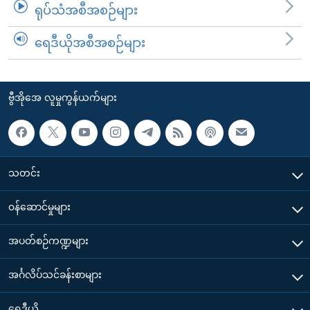
ရုပ်သံအစီအစဉ်များ
ရေဒီယိုအစီအစဉ်များ
ဗွီအိုအေ လူမှုကွန်ယက်များ
သတင်း
၀န်ဆောင်မှုများ
အပတ်စဉ်ကဏ္ဍများ
အင်္ဂလိပ်သင်ခန်းစာများ
ရေဒီယို