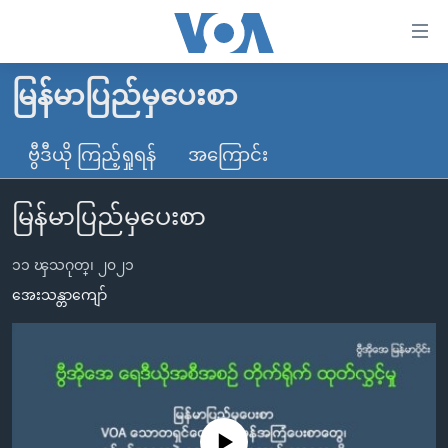
သုံး
ရ
လွယ်ကူ
မြန်မာပြည်မှပေးစာ
မူလစာမျက်နှာ
စေ
မြန်မာ
ဗွီဒီယို ကြည့်ရှုရန်
အကြောင်း
သည့်
ကမ္ဘာ့သတင်းများ
Link
မြန်မာပြည်မှပေးစာ
ဗွီဒီယို
နိုင်ငံတကာ
များ
သတင်းလွတ်လပ်ခွင့်
အမေရိကန်
ပင်မ
၁၁ ၾသဂုတ္၊ ၂၀၂၁
ရပ်ဝန်းတခု လမ်းတခု အလွန်
တရုတ်
အကြောင်းအရာ
အေးသန္တာကျော်
သို့
အင်္ဂလိပ်စာလေ့လာမယ်
အစ္စရေး-ပါလက်စတိုင်း
ကျော်
အပတ်စဉ်ကဏ္ဍများ
အမေရိကန်သုံးအီဒီယံ
ကြည့်
ရေဒီယိုနှင့်ရုပ်သံ အချက်အလက်များ
မကြေးမုံရဲ့ အင်္ဂလိပ်စာ
ရေဒီယို
ရန်
ပင်မ
ရေဒီယို/တီဗွီအစီအစဉ်
ရုပ်ရှင်ထဲက အင်္ဂလိပ်စာ
တီဗွီ
No media source currently available