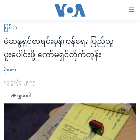
သုံး
ရ
လွယ်ကူ
မြန်မာ
မူလစာမျက်နှာ
စေ
မဲဆန္ဒရှင်စာရင်းမှန်ကန်ရေး ပြည်သူ
မြန်မာ
သည့်
ပူးပေါင်းဖို့ ကော်မရှင်တိုက်တွန်း
ကမ္ဘာ့သတင်းများ
Link
ဗွီဒီယို
နိုင်ငံတကာ
မိုးဇော်
များ
သတင်းလွတ်လပ်ခွင့်
အမေရိကန်
၀၇ ဇူလိုင္၊ ၂၀၁၅
ပင်မ
ရပ်ဝန်းတခု လမ်းတခု အလွန်
တရုတ်
အကြောင်းအရာ
မျှဝေပါ
သို့
အင်္ဂလိပ်စာလေ့လာမယ်
အစ္စရေး-ပါလက်စတိုင်း
ကျော်
အပတ်စဉ်ကဏ္ဍများ
အမေရိကန်သုံးအီဒီယံ
ကြည့်
ရေဒီယိုနှင့်ရုပ်သံ အချက်အလက်များ
မကြေးမုံရဲ့ အင်္ဂလိပ်စာ
ရေဒီယို
ရန်
ပင်မ
ရေဒီယို/တီဗွီအစီအစဉ်
ရုပ်ရှင်ထဲက အင်္ဂလိပ်စာ
တီဗွီ