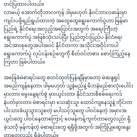
တင်ပြထားပါတယ်။
လာမယ့် အောက်တိုဘာလကုန် ဒါမှမဟုတ် နိုဝင်ဘာလဆန်းမှာ
ကျင်းပဖို့ရည်ရွယ်ထားတဲ့ အထွေထွေရွေးကောက်ပွဲဟာ မြန်မာ
ပြည်ရဲ့ နိုင်ငံရေးအလှည့်အပြောင်းအတွက် အရေးကြီးတဲ့
ရွေးကောက်ပွဲ အဖြစ်သုံးသပ်ပြီး ပြည်တွင်းပြည်ပ နိုင်ငံရေး
အင်အားစုတွေအပါအဝင် နိုင်ငံတကာ အသိုင်းအဝိုင်းကပါ
ရွေးကောက်ပွဲ လုပ်ငန်းစဉ်တွေကို စိတ်ဝင်တစား စောင့်ကြည့်နေ
ကြတာ ဖြစ်ပါတယ်။
အခြေခံမဲစာရင်းတွေ စတင်ထုတ်ပြန်ချိန်မှာတော့ မဲဆန္ဒရှင်
အမည်ကျန်နေတာ၊ ဒါမှမဟုတ် သူ့နံမည်နဲ့ မိဘနံမည်စာလုံးပေါင်း
မှားတာ၊ မွေးနေ့ရက်စွဲ မှားယွင်းတာ၊ နိုင်ငံသားစိစစ်ရေးကဒ်
နံပတ်မှားတာ၊ မဲစာရင်းမှာ သေဆုံးသူ၊ ထောင်ကျနေသူနဲ့ တိုင်းတ
ပါးသားခံယူသွားသူစတဲ့ မပါသင့်သူတွေ ပါဝင်နေတဲ့ အမှားအ
ယွင်းတွေ ပါဝင်နေတာကြောင့် ဝေဖန်ကန့်ကွက်တာတွေလည်း ရှိ
ခဲ့သလို မှန်ကန်တဲ့ မဲစာရင်းတွေ ရရှိဖို့အတွက် အကြံပြုဆွေးနွေး
တာတွေလည်း ရှိခဲ့ပါတယ်။