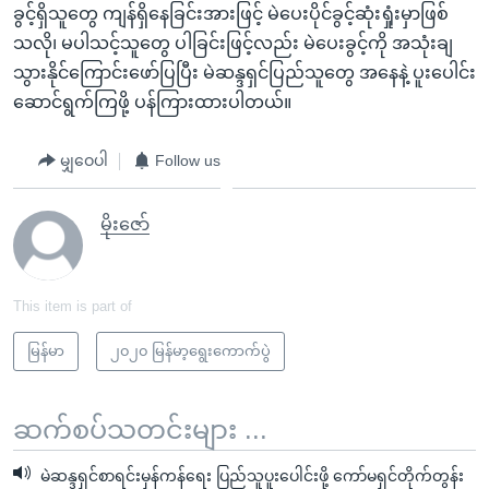
ခွင့်ရှိသူတွေ ကျန်ရှိနေခြင်းအားဖြင့် မဲပေးပိုင်ခွင့်ဆုံးရှုံးမှာဖြစ်
သလို၊ မပါသင့်သူတွေ ပါခြင်းဖြင့်လည်း မဲပေးခွင့်ကို အသုံးချ
သွားနိုင်ကြောင်းဖော်ပြပြီး မဲဆန္ဒရှင်ပြည်သူတွေ အနေနဲ့ ပူးပေါင်း
ဆောင်ရွက်ကြဖို့ ပန်ကြားထားပါတယ်။
မျှဝေပါ
Follow us
မိုးဇော်
This item is part of
မြန်မာ
၂၀၂၀ မြန်မာ့ရွေးကောက်ပွဲ
ဆက်စပ်သတင်းများ ...
မဲဆန္ဒရှင်စာရင်းမှန်ကန်ရေး ပြည်သူပူးပေါင်းဖို့ ကော်မရှင်တိုက်တွန်း