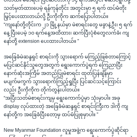
သတ်မှတ်ထားပေမဲ့ ရန်ကုန်တိုင်း အတွင်းမှာ ၅ ရက် ထပ်မံတိုး
မြှင့်ပေးထားတယ်လို့ ဦးကိုကိုက ဆက်ပြောပါတယ်။
“ကျနော်တို့တိုင်းက ၂၁ မြို့နယ်မှာ မဲစာရင်းတွေ မခွာနဲ့ဦး၊ ၅ ရက်
နေ့ ပြီးပေမဲ့ ၁၀ ရက်နေ့အထိထား၊ ဆက်ပြီးပုံစံတွေလက်ခံ၊ ကျ
နော်တို့ extension ပေးထားပါတယ်။ ”
အခြေခံမဲဆန္ဒရှင် စာရင်းကို သွားရောက် မကြည့်ဖြစ်တာကြောင့်
မပြင်ဆင်နိုင်သူတွေအတွက် ရွေးကောက်ပွဲရက် ကြေညာပြီး
နောက်ဆုံးအကြိမ် အတည်ပြုမဲစာရင်း ထုတ်ပြန်ချိန်မှာ
မပျက်မကွက် သွားရောက်ကြည့်ရှုပြီး ပြင်ဆင်သင့်ကြောင်း
လည်း ဦးကိုကိုက တိုက်တွန်းပါတယ်။
“အပြီးသတ်မဲစာရင်းကျမှ ရွေးကောက်ပွဲမှာ သုံးမှာပါ။ အခု
display လုပ်ထားတဲ့ အခြေခံမဲဆန္ဒရှင် စာရင်းကြီးက ဒါကို ကျ
နော်တို့က အခြေခံပြီးတော့မှ ထပ်မံပြုစုမှာပါ။ ”
New Myanmar Foundation လူမှုအဖွဲ့က ရွေးကောက်ပွဲဆိုင်ရာ