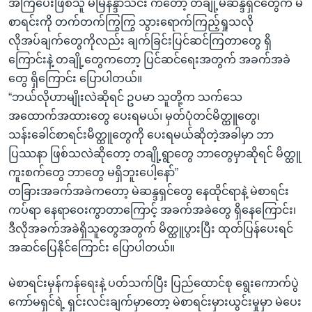
အကြံပေးဖြစ်သူ မမြနန္ဒာသင်း ကတော့ တချို့မဲဆန္ဒရှင်တွေက မဲ
စာရင်းကို တက်တက်ကြွကြွ သွားရောက်ကြည့်ရှုသလို
လိုအပ်ချက်တွေကိုလည်း ချက်ခြင်းပြင်ဆင်ကြတာတွေ ရှိ
ကြောင်းနဲ့ တချို့တွေကတော့ ပြင်ဆင်ရေးအတွက် အခက်အခဲ
တွေ ရှိကြောင်း ပြောပါတယ်။
“ဘယ်လိုဟာမျိုးလဲဆိုရင် ဥပမာ သူတို့က သက်သေ
အထောက်အထားတွေ ပေးရမယ်၊ မှတ်ပုံတင်မိတ္ထူတွေ၊
သန်းခေါင်စာရင်းမိတ္ထူတွေကို ပေးရမယ်ဆိုတဲ့အခါမှာ ဘာ
ပြဿနာ ဖြစ်သလဲဆိုတော့ တချို့ရွာတွေ ဘာတွေမှာဆိုရင် မိတ္ထူ
ကူးစက်တွေ ဘာတွေ မရှိဘူးပေါ့နော်”
တခြားအခက်အခဲကတော့ မဲဆန္ဒရှင်တွေ နေထိုင်ရာနဲ့ မဲစာရင်း
ကပ်ရာ နေရာဝေးကွာတာကြောင့် အခက်အခဲတွေ ရှိနေကြောင်း၊
ဒီလိုအခက်အခဲရှိသူတွေအတွက် မိတ္ထူပွားပြီး ထုတ်ပြန်ပေးရင်
အဆင်ပြေနိုင်ကြောင်း ပြောပါတယ်။
မဲစာရင်းမှန်ကန်ရေးနဲ့ ပတ်သက်ပြီး ပြည်ထောင်စု ရွေးကောက်ပွဲ
ကော်မရှင်ရဲ့ ရှင်းလင်းချက်မှာတော့ မဲစာရင်းမှားယွင်းမှုမှာ မဲပေး