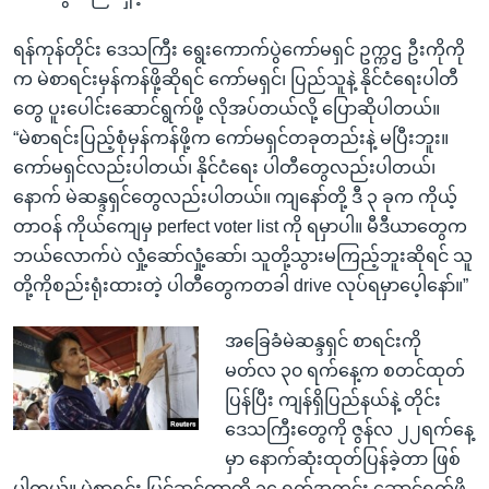
ရန်ကုန်တိုင်း ဒေသကြီး ရွေးကောက်ပွဲကော်မရှင် ဥက္ကဌ ဦးကိုကို
က မဲစာရင်းမှန်ကန်ဖို့ဆိုရင် ကော်မရှင်၊ ပြည်သူနဲ့ နိုင်ငံရေးပါတီ
တွေ ပူးပေါင်းဆောင်ရွက်ဖို့ လိုအပ်တယ်လို့ ပြောဆိုပါတယ်။
“မဲစာရင်းပြည့်စုံမှန်ကန်ဖို့က ကော်မရှင်တခုတည်းနဲ့ မပြီးဘူး။
ကော်မရှင်လည်းပါတယ်၊ နိုင်ငံရေး ပါတီတွေလည်းပါတယ်၊
နောက် မဲဆန္ဒရှင်တွေလည်းပါတယ်။ ကျနော်တို့ ဒီ ၃ ခုက ကိုယ့်
တာဝန် ကိုယ်ကျေမှ perfect voter list ကို ရမှာပါ။ မီဒီယာတွေက
ဘယ်လောက်ပဲ လှုံ့ဆော်လှုံ့ဆော်၊ သူတို့သွားမကြည့်ဘူးဆိုရင် သူ
တို့ကိုစည်းရုံးထားတဲ့ ပါတီတွေကတခါ drive လုပ်ရမှာပေ့ါနော်။”
အခြေခံမဲဆန္ဒရှင် စာရင်းကို
မတ်လ ၃၀ ရက်နေ့က စတင်ထုတ်
ပြန်ပြီး ကျန်ရှိပြည်နယ်နဲ့ တိုင်း
ဒေသကြီးတွေကို ဇွန်လ ၂၂ရက်နေ့
မှာ နောက်ဆုံးထုတ်ပြန်ခဲ့တာ ဖြစ်
ပါတယ်။ မဲစာရင်း ပြင်ဆင်တာကို ၁၄ ရက်အတွင်း ဆောင်ရွက်ဖို့