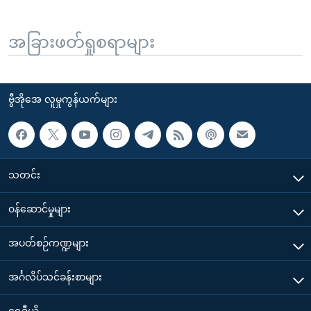
အခြားဖတ်ရှုစရာများ
ဗွီအိုအေ လူမှုကွန်ယက်များ
သတင်း
၀န်ဆောင်မှုများ
အပတ်စဉ်ကဏ္ဍများ
အင်္ဂလိပ်သင်ခန်းစာများ