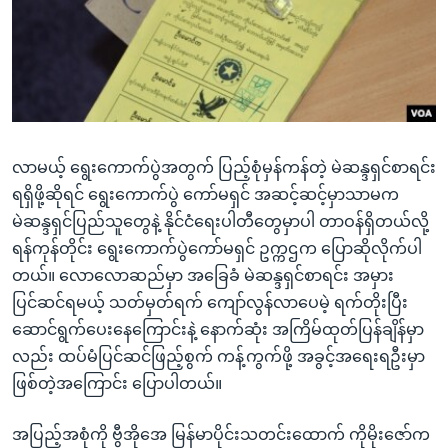
အ
သုတပဒေသာ အင်္ဂလိပ်စာ
ညွန်း
Learning English
စာမျက်နှာ
သို့
ဗွီအိုအေ လူမှုကွန်ယက်များ
ကျော်
ကြည့်
လာမယ့် ရွေးကောက်ပွဲအတွက် ပြည့်စုံမှန်ကန်တဲ့ မဲဆန္ဒရှင်စာရင်း
ရန်
ဘာသာစကားများ
ရရှိဖို့ဆိုရင် ရွေးကောက်ပွဲ ကော်မရှင် အဆင့်ဆင့်မှာသာမက
ရှာဖွေ
မဲဆန္ဒရှင်ပြည်သူတွေနဲ့ နိုင်ငံရေးပါတီတွေမှာပါ တာဝန်ရှိတယ်လို့
ရန်
ရန်ကုန်တိုင်း ရွေးကောက်ပွဲကော်မရှင် ဥက္ကဌက ပြောဆိုလိုက်ပါ
နေရာ
တယ်။ လောလောဆည်မှာ အခြေခံ မဲဆန္ဒရှင်စာရင်း အမှား
သို့
ပြင်ဆင်ရမယ့် သတ်မှတ်ရက် ကျော်လွန်လာပေမဲ့ ရက်တိုးပြီး
ကျော်
ဆောင်ရွက်ပေးနေကြောင်းနဲ့ နောက်ဆုံး အကြိမ်ထုတ်ပြန်ချိန်မှာ
ရန်
လည်း ထပ်မံပြင်ဆင်ဖြည့်စွက် ကန့်ကွက်ဖို့ အခွင့်အရေးရဦးမှာ
ဖြစ်တဲ့အကြောင်း ပြောပါတယ်။
အပြည့်အစုံကို ဗွီအိုအေ မြန်မာပိုင်းသတင်းထောက် ကိုမိုးဇော်က