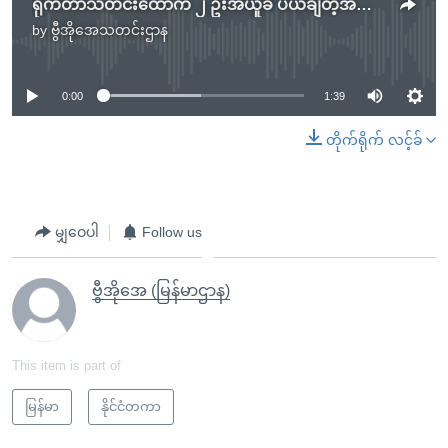
ရိုက်တာသတင်းထောက် ၂ ဦးအယူခံ ပယ်ချတဲ့အတွက် သံတမန်နဲ့ မီဒီယာ အသိုင်းအဝိုင်း ဝေဖန်
by
ဗွီအိုအေသတင်းဌာန
No media source currently available
0:00
1:39
တိုက်ရိုက် လင့်ခ်
မျှဝေပါ
Follow us
ဗွီအိုအေ (မြန်မာဌာန)
This item is part of
မြန်မာ
နိုင်ငံတကာ