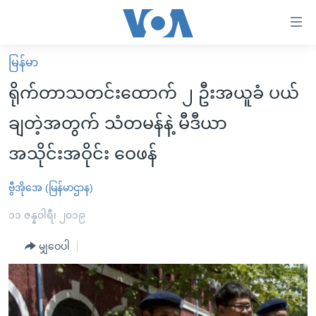
သုံး
ရ
လွယ်ကူ
မြန်မာ
မူလစာမျက်နှာ
စေ
ရိုက်တာသတင်းထောက် ၂ ဦးအယူခံ ပယ်
မြန်မာ
သည့်
ချတဲ့အတွက် သံတမန်နဲ့ မီဒီယာ
ကမ္ဘာ့သတင်းများ
Link
အသိုင်းအဝိုင်း ဝေဖန်
ဗွီဒီယို
နိုင်ငံတကာ
များ
သတင်းလွတ်လပ်ခွင့်
အမေရိကန်
ပင်မ
ဗွီအိုအေ (မြန်မာဌာန)
ရပ်ဝန်းတခု လမ်းတခု အလွန်
တရုတ်
အကြောင်းအရာ
၁၁ ဇန္နဝါရီ၊ ၂၀၁၉
သို့
အင်္ဂလိပ်စာလေ့လာမယ်
အစ္စရေး-ပါလက်စတိုင်း
ကျော်
မျှဝေပါ
အပတ်စဉ်ကဏ္ဍများ
အမေရိကန်သုံးအီဒီယံ
ကြည့်
ရေဒီယိုနှင့်ရုပ်သံ အချက်အလက်များ
မကြေးမုံရဲ့ အင်္ဂလိပ်စာ
ရေဒီယို
ရန်
ပင်မ
ရေဒီယို/တီဗွီအစီအစဉ်
ရုပ်ရှင်ထဲက အင်္ဂလိပ်စာ
တီဗွီ