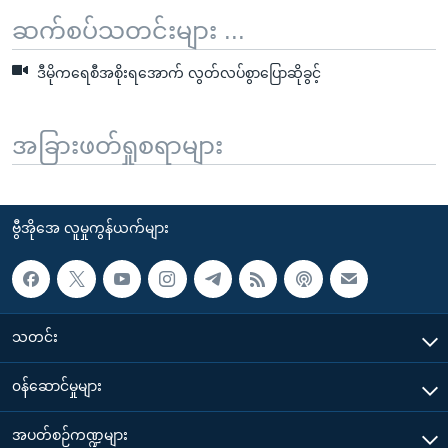
ဆက်စပ်သတင်းများ ...
ဒီမိုကရေစီအစိုးရအောက် လွတ်လပ်စွာပြောဆိုခွင့်
အခြားဖတ်ရှုစရာများ
ဗွီအိုအေ လူမှုကွန်ယက်များ
သတင်း
၀န်ဆောင်မှုများ
အပတ်စဉ်ကဏ္ဍများ