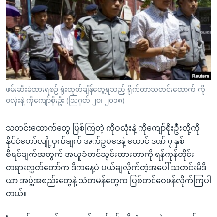
အ
သုတပဒေသာ အင်္ဂလိပ်စာ
ညွန်း
Learning English
စာမျက်နှာ
သို့
ဗွီအိုအေ လူမှုကွန်ယက်များ
ကျော်
ကြည့်
ရန်
ဘာသာစကားများ
ဖမ်းဆီးခံထားရစဉ် ရုံးထုတ်ချိန်တွေ့ရသည့် ရိုက်တာသတင်းထောက် ကို
ရှာဖွေ
ဝလုံးနဲ့ ကိုကျော်စိုးဦး (သြဂုတ် ၂၀၊ ၂၀၁၈)
ရန်
နေရာ
သတင်းထောက်တွေ ဖြစ်ကြတဲ့ ကိုဝလုံးနဲ့ ကိုကျော်စိုးဦးတို့ကို
သို့
နိုင်ငံတော်လျို့ဝှက်ချက် အက်ဥပဒေနဲ့ ထောင် ဒဏ် ၇ နှစ်
ကျော်
စီရင်ချက်အတွက် အယူခံတင်သွင်းထားတာကို ရန်ကုန်တိုင်း
ရန်
တရားလွှတ်တော်က ဒီကနေ့ပဲ ပယ်ချလိုက်တဲ့အပေါ် သတင်းမီဒီ
ယာ အဖွဲ့အစည်းတွေနဲ့ သံတမန်တွေက ပြစ်တင်ဝေဖန်လိုက်ကြပါ
တယ်။