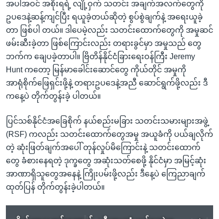
အပါအဝင် အစိုးရရဲ့ လျို့ဝှက် သတင်း အချက်အလက်တွေကို
ဥပဒေနဲ့ဆန့်ကျင်ပြီး ရယူခဲ့တယ်ဆိုတဲ့ စွပ်စွဲချက်နဲ့ အရေးယူခဲ့
တာ ဖြစ်ပါ တယ်။ ဒါပေမဲ့လည်း သတင်းထောက်တွေကို အမှုဆင်
ဖမ်းဆီးခဲ့တာ ဖြစ်ကြောင်းလည်း တရားခွင်မှာ အမှုသည် တွေ
ဘက်က ချေပခဲ့တာပါ။ ဗြိတိန်နိုင်ငံခြားရေးဝန်ကြီး Jeremy
Hunt ကတော့ မြန်မာခေါင်းဆောင်တွေ ကိုယ်တိုင် အမှုကို
အာရုံစိုက်ဖြေရှင်းဖို့နဲ့ တရားဥပဒေနဲ့အညီ ဆောင်ရွက်ဖို့လည်း ဒီ
ကနေ့ပဲ တိုက်တွန်းခဲ့ ပါတယ်။
ပြင်သစ်နိုင်ငံအခြေစိုက် နယ်စည်းမခြား သတင်းသမားများအဖွဲ့
(RSF) ကလည်း သတင်းထောက်တွေအမှု အယူခံကို ပယ်ချလိုက်
တဲ့ ဆုံးဖြတ်ချက်အပေါ် တုန်လှုပ်မိကြောင်းနဲ့ သတင်းထောက်
တွေ ခံစားနေရတဲ့ ဒုက္ခတွေ အဆုံးသတ်စေဖို့ နိုင်ငံမှာ အမြင့်ဆုံး
အာဏာရှိသူတွေအနေနဲ့ ကြိုးပမ်းဖို့လည်း ဒီနေ့ပဲ ကြေညာချက်
ထုတ်ပြန် တိုက်တွန်းခဲ့ပါတယ်။