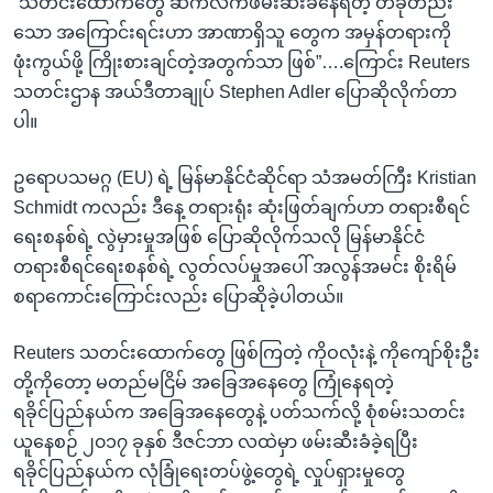
“သတင်းထောက်တွေ ဆက်လက်ဖမ်းဆီးခံနေရတဲ့ တခုတည်း
သော အကြောင်းရင်းဟာ အာဏာရှိသူ တွေက အမှန်တရားကို
ဖုံးကွယ်ဖို့ ကြိုးစားချင်တဲ့အတွက်သာ ဖြစ်”….ကြောင်း Reuters
သတင်းဌာန အယ်ဒီတာချုပ် Stephen Adler ပြောဆိုလိုက်တာ
ပါ။
ဥရောပသမဂ္ဂ (EU) ရဲ့ မြန်မာနိုင်ငံဆိုင်ရာ သံအမတ်ကြီး Kristian
Schmidt ကလည်း ဒီနေ့ တရားရုံး ဆုံးဖြတ်ချက်ဟာ တရားစီရင်
ရေးစနစ်ရဲ့ လွဲမှားမှုအဖြစ် ပြောဆိုလိုက်သလို မြန်မာနိုင်ငံ
တရားစီရင်ရေးစနစ်ရဲ့ လွတ်လပ်မှုအပေါ် အလွန်အမင်း စိုးရိမ်
စရာကောင်းကြောင်းလည်း ပြောဆိုခဲ့ပါတယ်။
Reuters သတင်းထောက်တွေ ဖြစ်ကြတဲ့ ကိုဝလုံးနဲ့ ကိုကျော်စိုးဦး
တို့ကိုတော့ မတည်မငြိမ် အခြေအနေတွေ ကြုံနေရတဲ့
ရခိုင်ပြည်နယ်က အခြေအနေတွေနဲ့ ပတ်သက်လို့ စုံစမ်းသတင်း
ယူနေစဉ် ၂၀၁၇ ခုနှစ် ဒီဇင်ဘာ လထဲမှာ ဖမ်းဆီးခံခဲ့ရပြီး
ရခိုင်ပြည်နယ်က လုံခြုံရေးတပ်ဖွဲ့တွေရဲ့ လှုပ်ရှားမှုတွေ