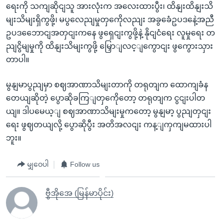
ရေးကို သကျဆိုငျသူ အားလုံးက အလေးထားပွီး၊ ထိနျးထိနျးသိ
မျးသိမျးရှိကွဖို့၊ မပွလေညျမှုတှကေိုလညျး အခွခေံဥပဒနေဲ့အညီ
ဥပဒဘေောငျအတှငျးကနေ ဖွရှေငျးကွဖို့နဲ့ နိုငျငံရေး လူမှုရေး တ
ညျငွိမျမှုကို ထိနျးသိမျးကွဖို့ မြှောျလင့ျကွောငျး ဖွကွေားသှား
တာပါ။
မွနျမာပွညျမှာ စဈအာဏာသိမျးတာကို တရုတျက ထောကျခံန
တေယျဆိုတဲ့ ပွောဆိုခကြျတှကေိုတော့ တရုတျက ငွငျးပါတ
ယျ။ ဒါပမေယ့ျ စဈအာဏာသိမျးမှုကတော့ မွနျမာ့ ပွညျတှငျး
ရေး ဖွဈတယျလို့ ပွောဆိုပွီး အတိအလငျး ကန့ျကှကျမထားပါ
ဘူး။
မျှဝေပါ
Follow us
ဗွီအိုအေ (မြန်မာပိုင်း)