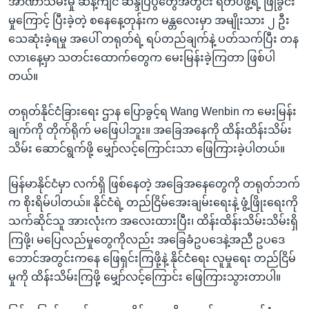
အာဏာသိမ်းမှု ဆန့်ကျင် ဆန္ဒပြပွဲတွေအတွင်း ရဲတပ်ဖွဲ့ရဲ့ ဖြိုခွင်း
မှုကြောင့် ပြီးခဲ့တဲ့ စနေနေ့တုန်းက မန္တလေးမှာ အမျိုးသား ၂ ဦး
သေဆုံးခဲ့ရမှု အပေါ် တရုတ်ရဲ့ ရပ်တည်ချက်နဲ့ ပတ်သက်ပြီး တန
လာၤနေ့မှာ သတင်းထောက်တွေက မေးမြန်းခဲ့ကြတာ ဖြစ်ပါ
တယ်။
တရုတ်နိုင်ငံခြားရေး ဌာန ပြောခွင့်ရ Wang Wenbin က မေးမြန်း
ချက်ကို တိုက်ရိုက် မဖြေပါဘူး။ အခြေအနေကို ထိန်းထိန်းသိမ်း
သိမ်း ဆောင်ရွက်ဖို့ မျှော်လင့်ကြောင်းသာ ဖြေကြားခဲ့ပါတယ်။
မြန်မာနိုင်ငံမှာ လက်ရှိ ဖြစ်နေတဲ့ အခြေအနေတွေကို တရုတ်ဘက်
က စိုးရိမ်ပါတယ်။ နိုင်ငံရဲ့ တည်ငြိမ်အေးချမ်းရေးနဲ့ ဖွံ့ဖြိုးရေးကို
သက်ဆိုင်သူ အားလုံးက အလေးထားပြီး၊ ထိန်းထိန်းသိမ်းသိမ်းရှိ
ကြဖို့၊ မပြေလည်မှုတွေကိုလည်း အခြေခံဥပဒေနဲ့အညီ ဥပဒေ
ဘောင်အတွင်းကနေ ဖြေရှင်းကြဖို့နဲ့ နိုင်ငံရေး လူမှုရေး တည်ငြိမ်
မှုကို ထိန်းသိမ်းကြဖို့ မျှော်လင့်ကြောင်း ဖြေကြားသွားတာပါ။