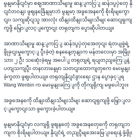
မွနျမာနိုငျငံမှာ စဈအာဏာသိမျးမှု ဆန့ျကငြျ ဆန်ဒပွပှဲတှေ နို
ငျငံတဝနျး ဖွဈနခြေိနျမှာဘဲ မွနျမာ့ အခွအေနကေို စိုးရိမျကွော
ငျး၊ သကျဆိုငျသူ အားလုံး ထိနျးထိနျးသိမျးသိမျး ဆောငျရှကျ
ကွဖို့ မြှောျလင့ျကွောငျး တရုတျက ပွောဆိုပါတယျ။
အာဏာသိမျးမှု ဆန့ျကငြျ ဆန်ဒပွပှဲတှအေတှငျး ရဲတပျဖှဲ့ရဲ့
ဖွိုခှငျးမှုကွောင့ျ ပွီးခဲ့တဲ့ စနနေေ့တုနျးက မန်တလေးမှာ အမြိုး
သား ၂ ဦး သဆေုံးခဲ့ရမှု အပေါျ တရုတျရဲ့ ရပျတညျခကြျနဲ့
ပတျသကျပွီး တနလာၤနေ့မှာ သတငျးထောကျတှကေ မေးမွနျး
ခဲ့ကွတာ ဖွဈပါတယျ။ တရုတျနိုငျငံခွားရေး ဌာန ပွောခှင့ျရ
Wang Wenbin က မေးမွနျးခကြျကို တိုကျရိုကျ မဖွပေါဘူး။
အခွအေနကေို ထိနျးထိနျးသိမျးသိမျး ဆောငျရှကျဖို့ မြှောျလ
င့ျကွောငျးသာ ဖွကွေားခဲ့ပါတယျ။
မွနျမာနိုငျငံမှာ လကျရှိ ဖွဈနတေဲ့ အခွအေနတှေကေို တရုတျဘ
ကျက စိုးရိမျပါတယျ။ နိုငျငံရဲ့ တညျငွိမျအေးခမြျးရေးနဲ့ ဖှံ့ဖွိုး