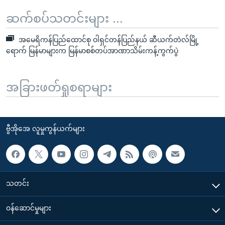
ဆက်စပ်သတင်းများ ...
အမေရိကန်ပြည်ထောင်စု ဝါရှင်တန်ပြည်နယ် ဆီယက်တဲလ်မြို့
ရောက် မြန်မာများက မြန်မာစစ်တပ်အာဏာသိမ်းကန့်ကွက်ပွဲ
အခြားဖတ်ရှုစရာများ
ဗွီအိုအေ လူမှုကွန်ယက်များ
သတင်း
၀န်ဆောင်မှုများ