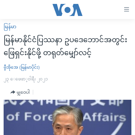
သုံး
ရ
လွယ်ကူ
မြန်မာ
မူလစာမျက်နှာ
စေ
မြန်မာနိုင်ငံပြဿနာ ဥပဒေဘောင်အတွင်း
မြန်မာ
သည့်
ဖြေရှင်းနိုင်ဖို့ တရုတ်မျှော်လင့်
ကမ္ဘာ့သတင်းများ
Link
ဗွီဒီယို
နိုင်ငံတကာ
ဗွီအိုအေ (မြန်မာပိုင်း)
များ
သတင်းလွတ်လပ်ခွင့်
အမေရိကန်
၂၃ ေဖေဖာ္၀ါရီ၊ ၂၀၂၁
ပင်မ
ရပ်ဝန်းတခု လမ်းတခု အလွန်
တရုတ်
အကြောင်းအရာ
မျှဝေပါ
သို့
အင်္ဂလိပ်စာလေ့လာမယ်
အစ္စရေး-ပါလက်စတိုင်း
ကျော်
အပတ်စဉ်ကဏ္ဍများ
အမေရိကန်သုံးအီဒီယံ
ကြည့်
ရေဒီယိုနှင့်ရုပ်သံ အချက်အလက်များ
မကြေးမုံရဲ့ အင်္ဂလိပ်စာ
ရေဒီယို
ရန်
ပင်မ
ရေဒီယို/တီဗွီအစီအစဉ်
ရုပ်ရှင်ထဲက အင်္ဂလိပ်စာ
တီဗွီ