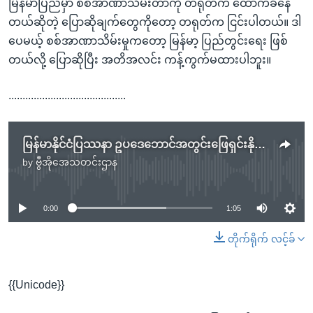
မြန်မာပြည်မှာ စစ်အာဏာသိမ်းတာကို တရုတ်က ထောက်ခံနေ
တယ်ဆိုတဲ့ ပြောဆိုချက်တွေကိုတော့ တရုတ်က ငြင်းပါတယ်။ ဒါ
ပေမယ့် စစ်အာဏာသိမ်းမှုကတော့ မြန်မာ့ ပြည်တွင်းရေး ဖြစ်
တယ်လို့ ပြောဆိုပြီး အတိအလင်း ကန့်ကွက်မထားပါဘူး။
..........................................
မြန်မာနိုင်ငံပြဿနာ ဥပဒေဘောင်အတွင်းဖြေရှင်းနိုင်ဖို့ တရုတ်မျှော်လင့်
by
ဗွီအိုအေသတင်းဌာန
No media source currently available
0:00
1:05
တိုက်ရိုက် လင့်ခ်
{{Unicode}}