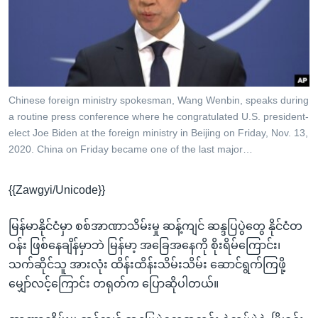
အ
သုတပဒေသာ အင်္ဂလိပ်စာ
ညွန်း
Learning English
စာမျက်နှာ
သို့
ဗွီအိုအေ လူမှုကွန်ယက်များ
ကျော်
ကြည့်
Chinese foreign ministry spokesman, Wang Wenbin, speaks during
a routine press conference where he congratulated U.S. president-
ရန်
ဘာသာစကားများ
elect Joe Biden at the foreign ministry in Beijing on Friday, Nov. 13,
ရှာဖွေ
2020. China on Friday became one of the last major…
ရန်
နေရာ
{{Zawgyi/Unicode}}
သို့
ကျော်
မြန်မာနိုင်ငံမှာ စစ်အာဏာသိမ်းမှု ဆန့်ကျင် ဆန္ဒပြပွဲတွေ နိုင်ငံတ
ရန်
ဝန်း ဖြစ်နေချိန်မှာဘဲ မြန်မာ့ အခြေအနေကို စိုးရိမ်ကြောင်း၊
သက်ဆိုင်သူ အားလုံး ထိန်းထိန်းသိမ်းသိမ်း ဆောင်ရွက်ကြဖို့
မျှော်လင့်ကြောင်း တရုတ်က ပြောဆိုပါတယ်။