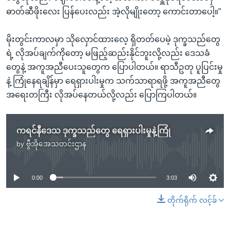
ဓာတ်ဆီဖိုးလေး ပြန်ပေးလည်း အဲ့လိုမျိုးတော့ ကောင်းတာပေါ့။”
မိုးတွင်းကာလမှာ သိုလှောင်ထားလေ့ ရှိတတ်ပေမဲ့ ဒုက္ခသည်တွေ
ရဲ့ လိုအပ်ချက်ကိုတော့ မဖြည့်ဆည်းနိုင်ဘူးလို့လည်း ဒေသခံ
တွေနဲ့ အကူအညီပေးသူတွေက ပြောပါတယ်။ ရာသီဥတု ပူပြင်းမှု
နဲ့ ကြုံနေရချိန်မှာ ရေရှားပါးမှုက သက်သာရာရဖို့ အကူအညီတွေ
အရေးတကြီး လိုအပ်နေတယ်လို့လည်း ပြောကြပါတယ်။
ကရင်နီဒေသ ဒုက္ခသည်တွေ ရေရှားပါးမှုနဲ့ကြုံ
by
ဗွီအိုအေသတင်းဌာန
No media source currently available
0:00
3:03
တိုက်ရိုက် လင့်ခ်