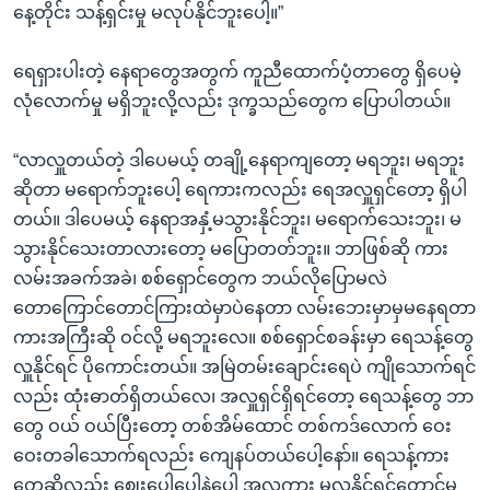
နေ့တိုင်း သန့်ရှင်းမှု မလုပ်နိုင်ဘူးပေါ့။”
ရေရှားပါးတဲ့ နေရာတွေအတွက် ကူညီထောက်ပံ့တာတွေ ရှိပေမဲ့
လုံလောက်မှု မရှိဘူးလို့လည်း ဒုက္ခသည်တွေက ပြောပါတယ်။
“လာလှူတယ်တဲ့ ဒါပေမယ့် တချို့နေရာကျတော့ မရဘူး၊ မရဘူး
ဆိုတာ မရောက်ဘူးပေါ့ ရေကားကလည်း ရေအလှူရှင်တော့ ရှိပါ
တယ်။ ဒါပေမယ့် နေရာအနှံ့မသွားနိုင်ဘူး၊ မရောက်သေးဘူး၊ မ
သွားနိုင်သေးတာလားတော့ မပြောတတ်ဘူး။ ဘာဖြစ်ဆို ကား
လမ်းအခက်အခဲ၊ စစ်ရှောင်တွေက ဘယ်လိုပြောမလဲ
တောကြောင်တောင်ကြားထဲမှာပဲနေတာ လမ်းဘေးမှာမှမနေရတာ
ကားအကြီးဆို ဝင်လို့ မရဘူးလေ။ စစ်ရှောင်စခန်းမှာ ရေသန့်တွေ
လှူနိုင်ရင် ပိုကောင်းတယ်။ အမြဲတမ်းချောင်းရေပဲ ကျိုသောက်ရင်
လည်း ထုံးဓာတ်ရှိတယ်လေ၊ အလှူရှင်ရှိရင်တော့ ရေသန့်တွေ ဘာ
တွေ ဝယ် ဝယ်ပြီးတော့ တစ်အိမ်ထောင် တစ်ကဒ်လောက် ဝေး
ဝေးတခါသောက်ရလည်း ကျေနပ်တယ်ပေါ့နော်။ ရေသန့်ကား
တွေဆိုလည်း ဈေးပေါပေါနဲ့ပေါ့ အလကား မလှူနိုင်ရင်တောင်မှ