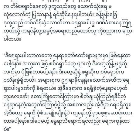
က တိမ်းရှောင်နေရတဲ့ ဒုက္ခသည်တွေ သောက်သုံးရေ မ
လုံလောက်တဲ့ ပြဿနာနဲ့ ရင်ဆိုင်နေရပါတယ်။ ခန့်မှန်းခြေ
ဒုက္ခသည် တစ်သိန်းခွဲလောက်ဟာ ရေရှားပါးမှု ဒဏ်ခံစားနေကြရ
တယ်လို့ ကရင်နီလူ့အခွင့်အရေးတည်ထောင်သူ ကိုဗညားက ပြော
ပါတယ်။
“ဒီရေရှားပါးတာကတော့ နေရာတော်တော်များများမှာ ဖြစ်နေတာ
ပေါ့နော်။ အထူးသဖြင့် စစ်ရှောင်တွေ များတဲ့ ဒီးမော့ဆိုနဲ့ ဖရူဆို
ဘက်မှာ ပိုဖြစ်တာပေါ့နော်။ ဒီးမော့ဆိုနဲ့ ဖရူဆိုက စစ်ရှောင်က
၁သိန်းခွဲရှိတယ်။ အများစုက ၇၅ ရာခိုင်နှုန်းလောက်အထိက ရေ
ရှားပါးမှုဒဏ်ကို ခံရတယ်။ အဲ့ဒီနေရာက ရေရှိခဲ့တဲ့နေရာမဟုတ်
ဘူးလေနော်။ တောကြိုတောင်ကြားမှာ စိတ်ချယုံကြည်ရနိုင်တဲ့
နေရာနေတဲ့အတွက်ကြောင့်မို့လို့ အစကလည်း အဲ့ဒီမှာ ရေမရှိဘူး၊
အဲ့ဒီတော့ ရေကို ပုံစံအမျိုးမျိုးနဲ့ပဲ ကျနော်တို့ ရှာဖွေစုဆောင်းထား
တာပေါ့နော်။ ဒါပေမယ့် နွေရာသီရောက်ရင်လည်း ရေကကုန်တာ
ပဲ။”