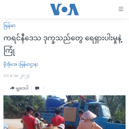
သုံး
ရ
လွယ်ကူ
မြန်မာ
မူလစာမျက်နှာ
စေ
ကရင်နီဒေသ ဒုက္ခသည်တွေ ရေရှားပါးမှုနဲ့
မြန်မာ
သည့်
ကြုံ
ကမ္ဘာ့သတင်းများ
Link
ဗွီဒီယို
နိုင်ငံတကာ
ဗွီအိုအေ (မြန်မာဌာန)
များ
သတင်းလွတ်လပ်ခွင့်
အမေရိကန်
၀၁ ေမ၊ ၂၀၂၄
ပင်မ
ရပ်ဝန်းတခု လမ်းတခု အလွန်
တရုတ်
အကြောင်းအရာ
မျှဝေပါ
သို့
အင်္ဂလိပ်စာလေ့လာမယ်
အစ္စရေး-ပါလက်စတိုင်း
ကျော်
အပတ်စဉ်ကဏ္ဍများ
အမေရိကန်သုံးအီဒီယံ
ကြည့်
ရေဒီယိုနှင့်ရုပ်သံ အချက်အလက်များ
မကြေးမုံရဲ့ အင်္ဂလိပ်စာ
ရေဒီယို
ရန်
ပင်မ
ရေဒီယို/တီဗွီအစီအစဉ်
ရုပ်ရှင်ထဲက အင်္ဂလိပ်စာ
တီဗွီ