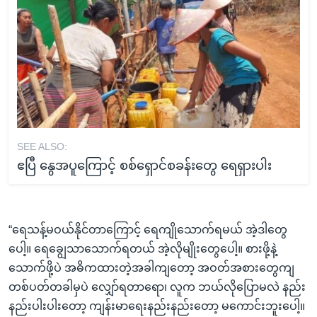
SEE ALSO:
ဧပြီ နွေအပူကြောင့် စစ်ရှောင်စခန်းတွေ ရေရှားပါး
“ရေသန့်မဝယ်နိုင်တာကြောင့် ရေကျိုသောက်ရမယ် အဲ့ဒါတွေ
ပေါ့။ ရေချွေသာသောက်ရတယ် အဲ့လိုမျိုးတွေပေါ့။ စားဖို့နဲ့
သောက်ဖို့ပဲ အဓိကထားတဲ့အခါကျတော့ အဝတ်အစားတွေကျ
တစ်ပတ်တခါမှပဲ လျှော်ရတာရော၊ လူက ဘယ်လိုပြောမလဲ နည်း
နည်းပါးပါးတော့ ကျန်းမာရေးနည်းနည်းတော့ မကောင်းဘူးပေါ့။