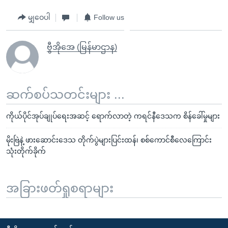
မျှဝေပါ
Follow us
ဗွီအိုအေ (မြန်မာဌာန)
ဆက်စပ်သတင်းများ ...
ကိုယ်ပိုင်အုပ်ချုပ်ရေးအဆင့် ရောက်လာတဲ့ ကရင်နီဒေသက စိန်ခေါ်မှုများ
မိုးဗြဲနဲ့ ဖားဆောင်းဒေသ တိုက်ပွဲများပြင်းထန်၊ စစ်ကောင်စီလေကြောင်း
သုံးတိုက်ခိုက်
အခြားဖတ်ရှုစရာများ