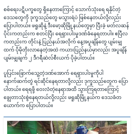
စစ်ရေးပဋိပက္ခတွေ ရှိနေတာကြောင့် သောက်သုံးရေ ရနိုင်တဲ့
ဒေသတွေကို ဒုက္ခသည်တွေ မသွားရဲပဲ ဖြစ်နေတယ်လို့လည်း
ပြောပါတယ်။ ဖရူဆိုနဲ့ ဒီးမော့ဆိုမြို့နယ်တွေမှာ ပြီးခဲ့ မတ်လဆန်
ပိုင်းကတည်းက စတင်ပြီး ရေရှားပါးမှုဒဏ်ခံနေရတာပါ။ ဧပြီလ
ကတည်းက တိုင်းနဲ့ ပြည်နယ်အလိုက် နေ့အပူချိန်တွေ ပျမ်းမျှ
ထက် ပိုမိုတိုးလာနေတဲ့အထဲ ကယားပြည်နယ်မှာလည်း အပူချိန်
ပျမ်းမျှချက် ၂ ဒီဂရီဆဲလ်စီးယက် ပိုခဲ့ပါတယ်။
ပူပြင်းခြောက်သွေ့တဲ့ဒဏ်အောက် ရေရှားပါးမှုကိုပါ
နောက်ဆက်တွဲ ရင်ဆိုင်နေရတာလို့လည်း ဒုက္ခသည်တွေက ပြော
ပါတယ်။ ရေရဖို့ ဝေးလံတဲ့နေရာအထိ သွားကြရတာကြောင့်
ချွေတာသုံးစွဲနေရတယ်လို့လည်း ဖရူဆိုမြို့နယ်က ဒေသခံတ
ယောက်က ပြောပါတယ်။