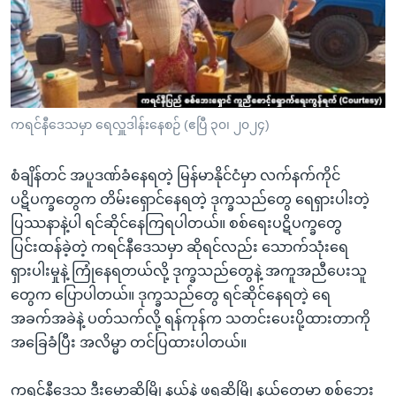
အ
သုတပဒေသာ အင်္ဂလိပ်စာ
ညွန်း
Learning English
စာမျက်နှာ
သို့
ဗွီအိုအေ လူမှုကွန်ယက်များ
ကျော်
ကြည့်
ကရင်နီဒေသမှာ ရေလှူဒါန်းနေစဉ် (ဧပြီ ၃၀၊ ၂၀၂၄)
ရန်
ဘာသာစကားများ
ရှာဖွေ
စံချိန်တင် အပူဒဏ်ခံနေရတဲ့ မြန်မာနိုင်ငံမှာ လက်နက်ကိုင်
ရန်
ပဋိပက္ခတွေက တိမ်းရှောင်နေရတဲ့ ဒုက္ခသည်တွေ ရေရှားပါးတဲ့
နေရာ
ပြဿနာနဲ့ပါ ရင်ဆိုင်နေကြရပါတယ်။ စစ်ရေးပဋိပက္ခတွေ
သို့
ပြင်းထန်ခဲ့တဲ့ ကရင်နီဒေသမှာ ဆိုရင်လည်း သောက်သုံးရေ
ကျော်
ရှားပါးမှုနဲ့ ကြုံနေရတယ်လို့ ဒုက္ခသည်တွေနဲ့ အကူအညီပေးသူ
ရန်
တွေက ပြောပါတယ်။ ဒုက္ခသည်တွေ ရင်ဆိုင်နေရတဲ့ ရေ
အခက်အခဲနဲ့ ပတ်သက်လို့ ရန်ကုန်က သတင်းပေးပို့ထားတာကို
အခြေခံပြီး အလိမ္မာ တင်ပြထားပါတယ်။
ကရင်နီဒေသ ဒီးမော့ဆိုမြို့နယ်နဲ့ ဖရူဆိုမြို့နယ်တွေမှာ စစ်ဘေး