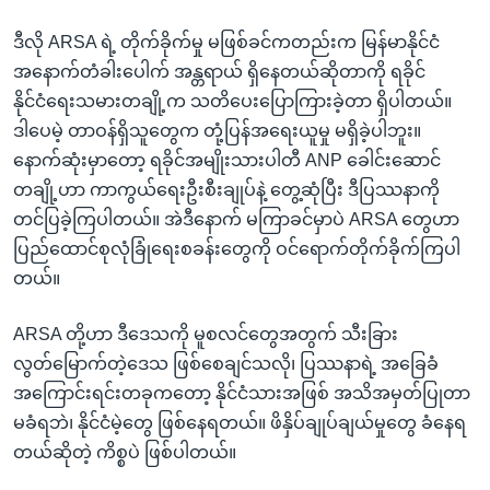
ဒီလို ARSA ရဲ့ တိုက်ခိုက်မှု မဖြစ်ခင်ကတည်းက မြန်မာနိုင်ငံ
အနောက်တံခါးပေါက် အန္တရာယ် ရှိနေတယ်ဆိုတာကို ရခိုင်
နိုင်ငံရေးသမားတချို့က သတိပေးပြောကြားခဲ့တာ ရှိပါတယ်။
ဒါပေမဲ့ တာဝန်ရှိသူတွေက တုံ့ပြန်အရေးယူမှု မရှိခဲ့ပါဘူး။
နောက်ဆုံးမှာတော့ ရခိုင်အမျိုးသားပါတီ ANP ခေါင်းဆောင်
တချို့ဟာ ကာကွယ်ရေးဦးစီးချုပ်နဲ့ တွေ့ဆုံပြီး ဒီပြဿနာကို
တင်ပြခဲ့ကြပါတယ်။ အဲဒီနောက် မကြာခင်မှာပဲ ARSA တွေဟာ
ပြည်ထောင်စုလုံခြုံရေးစခန်းတွေကို ဝင်ရောက်တိုက်ခိုက်ကြပါ
တယ်။
ARSA တို့ဟာ ဒီဒေသကို မူစလင်တွေအတွက် သီးခြား
လွတ်မြောက်တဲ့ဒေသ ဖြစ်စေချင်သလို၊ ပြဿနာရဲ့ အခြေခံ
အကြောင်းရင်းတခုကတော့ နိုင်ငံသားအဖြစ် အသိအမှတ်ပြုတာ
မခံရဘဲ၊ နိုင်ငံမဲ့တွေ ဖြစ်နေရတယ်။ ဖိနှိပ်ချုပ်ချယ်မှုတွေ ခံနေရ
တယ်ဆိုတဲ့ ကိစ္စပဲ ဖြစ်ပါတယ်။