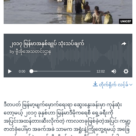
အ
သုတပဒေသာ အင်္ဂလိပ်စာ
ညွန်း
Learning English
စာမျက်နှာ
သို့
ဗွီအိုအေ လူမှုကွန်ယက်များ
ကျော်
ကြည့်
၂၀၁၇ မြန်မာအနှစ်ချုပ် သုံးသပ်ချက်
ရန်
by
ဗွီအိုအေသတင်းဌာန
No media source currently available
ဘာသာစကားများ
ရှာဖွေ
ရန်
0:00
12:02
နေရာ
သို့
တိုက်ရိုက် လင့်ခ်
ကျော်
ရန်
ဒီတပတ် မြန်မာ့မျက်မှောက်ရေးရာ ဆွေးနွေးခန်းမှာ ကုန်ဆုံး
တော့မယ့် ၂၀၁၇ ခုနှစ်ဟာ မြန်မာဒီမိုကရေစီ ရှေ့ခရီးကို
အပြင်းအထန်တားဆီးလိုက်တဲ့ ကာလတခုဖြစ်ခဲ့တဲ့အပြင်၊ ကမ္ဘာ့
ဇာတ်ခုံပေါ်မှာ အခက်အခဲ သာမက အရှုံးနဲ့ကြုံတွေ့ရမယ့် အခြေ