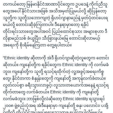
တကယ်တော့ မြန်မာနိုင်ငံအာဏာပိုင်တွေက ဥပဒေနဲ့ ကိုက်ညီသူ
တွေအပေါ် နိုင်ငံသားအဖြစ် အသိအမှတ်ပြုမယ်လို့ ဆိုပြန်တော့
သူတို့က သူတို့သဘောကျတဲ့ ရိုဟင်ဂျာနာမည်နဲ့ မှတ်ပုံတင်ပေးရ
မယ်လို့ တောင်းဆိုခဲ့ကြတာပါ။ ဒီနေရာမှာတော့ ရခိုင်
တိုင်းရင်းသားတွေအပါအဝင် ပြည်ထောင်စုသား အများစုဟာ ဒီ
လိုနာမည်သစ် ခံယူပြီး၊ သီးခြားနယ်မြေ တောင်းဆိုလာမယ့်
အရေးကို စိုးရိမ်နေကြတာ တွေ့ရပါတယ်။
“Ethnic identity ဆိုတာကို အဲဒီ ရိုဟင်ဂျာဆိုတဲ့လူတွေက တောင်း
ဆိုတယ်။ ကျနော်တို့က ရခိုင်တွေက Ethnic identity ကို လက်မခံ
ဘူး။ ကျနော်တို့က သူတို့ ရသင့်ရထိုက်တဲ့ လူ့အခွင့်အရေးကိစ္စ
တွေ၊ နိုင်ငံတကာ စံနှုန်းတွေကို ကျနော်တို့ အကုန်လက်ခံတယ်။
လွတ်လပ်စွာ ခရီးသွားလာခွင့်၊ လူသားတယောက်အနေနဲ့ ရသင့်ရ
ထိုက်တာတွေ လက်ခံတယ်။ Ethnic identity ကို ကျနော်တို့
လက်မခံဘူး။ ဘာဖြစ်လို့လဲဆိုတော့ Ethnic identity ရသွားရင်
၂၀၀၈ ဖွဲ့စည်းပုံအရ အဲဒီနေရာမှာ ကျနော်တို့ ဓနု၊ ပလောင်း၊ ပအို့
ဝ်တို့လို ကိုယ်ပိုင်အုပ်ချုပ်ရေးဒေသတခု ပေါ်လာပါလိမ့်မယ်။