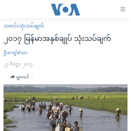
သုံး
ရ
လွယ်ကူ
သတင်းသုံးသပ်ချက်
မူလစာမျက်နှာ
စေ
၂၀၁၇ မြန်မာအနှစ်ချုပ် သုံးသပ်ချက်
မြန်မာ
သည့်
ကမ္ဘာ့သတင်းများ
ဦးကျော်ဇံသာ
Link
ဗွီဒီယို
နိုင်ငံတကာ
၂၇ ဒီဇင္ဘာ၊ ၂၀၁၇
များ
သတင်းလွတ်လပ်ခွင့်
အမေရိကန်
မျှဝေပါ
ပင်မ
ရပ်ဝန်းတခု လမ်းတခု အလွန်
တရုတ်
အကြောင်းအရာ
သို့
အင်္ဂလိပ်စာလေ့လာမယ်
အစ္စရေး-ပါလက်စတိုင်း
ကျော်
အပတ်စဉ်ကဏ္ဍများ
အမေရိကန်သုံးအီဒီယံ
ကြည့်
ရေဒီယိုနှင့်ရုပ်သံ အချက်အလက်များ
မကြေးမုံရဲ့ အင်္ဂလိပ်စာ
ရေဒီယို
ရန်
ပင်မ
ရေဒီယို/တီဗွီအစီအစဉ်
ရုပ်ရှင်ထဲက အင်္ဂလိပ်စာ
တီဗွီ