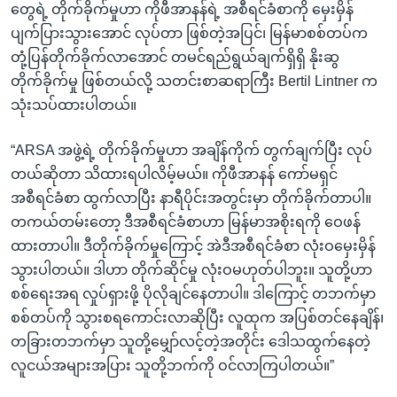
တွေရဲ့ တိုက်ခိုက်မှုဟာ ကိုဖီအာနန်ရဲ့ အစီရင်ခံစာကို မှေးမှိန်
ပျက်ပြားသွားအောင် လုပ်တာ ဖြစ်တဲ့အပြင်၊ မြန်မာစစ်တပ်က
တုံ့ပြန်တိုက်ခိုက်လာအောင် တမင်ရည်ရွယ်ချက်ရှိရှိ နိုးဆွ
တိုက်ခိုက်မှု ဖြစ်တယ်လို့ သတင်းစာဆရာကြီး Bertil Lintner က
သုံးသပ်ထားပါတယ်။
“ARSA အဖွဲ့ရဲ့ တိုက်ခိုက်မှုဟာ အချိန်ကိုက် တွက်ချက်ပြီး လုပ်
တယ်ဆိုတာ သိထားရပါလိမ့်မယ်။ ကိုဖီအာနန် ကော်မရှင်
အစီရင်ခံစာ ထွက်လာပြီး နာရီပိုင်းအတွင်းမှာ တိုက်ခိုက်တာပါ။
တကယ်တမ်းတော့ ဒီအစီရင်ခံစာဟာ မြန်မာအစိုးရကို ဝေဖန်
ထားတာပါ။ ဒီတိုက်ခိုက်မှုကြောင့် အဲဒီအစီရင်ခံစာ လုံးဝမှေးမှိန်
သွားပါတယ်။ ဒါဟာ တိုက်ဆိုင်မှု လုံးဝမဟုတ်ပါဘူး။ သူတို့ဟာ
စစ်ရေးအရ လှုပ်ရှားဖို့ ပိုလိုချင်နေတာပါ။ ဒါကြောင့် တဘက်မှာ
စစ်တပ်ကို သွားစရကောင်းလာဆိုပြီး လူထုက အပြစ်တင်နေချိန်၊
တခြားတဘက်မှာ သူတို့မျှော်လင့်တဲ့အတိုင်း ဒေါသထွက်နေတဲ့
လူငယ်အများအပြား သူတို့ဘက်ကို ဝင်လာကြပါတယ်။”