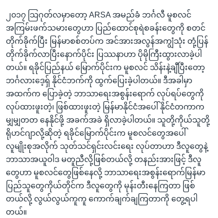
၂၀၁၇ သြဂုတ်လမှာတော့ ARSA အမည်ခံ ဘင်္ဂလီ မူစလင်
အကြမ်းဖက်သမားတွေဟာ ပြည်ထောင်စုရဲစခန်းတွေကို စတင်
တိုက်ခိုက်ပြီး မြန်မာစစ်တပ်က အင်အားအလွန်အကျွံသုံး တုံ့ပြန်
တိုက်ခိုက်လာပြီးနောက်ပိုင်း ပြဿနာဟာ ပိုမိုကြီးထွားလာခဲ့ပါ
တယ်။ ရခိုင်ပြည်နယ် မြောက်ပိုင်းက မူစလင် သိန်းနဲ့ချီပြီးတော့
ဘင်္ဂလားဒေ့ရှ် နိုင်ငံဘက်ကို ထွက်ပြေးခဲ့ပါတယ်။ ဒီအခါမှာ
အထက်က ပြောခဲ့တဲ့ ဘာသာရေးအစွန်းရောက် လုပ်ရပ်တွေကို
လုပ်ထားဖူးတဲ့၊ ဖြစ်ထားဖူးတဲ့ မြန်မာနိုင်ငံအပေါ် နိုင်ငံတကာက
မျှမျှတတ နေနိုင်ဖို့ အခက်အခဲ ရှိလာခဲ့ပါတယ်။ သူတို့ကိုယ်သူတို့
ရိုဟင်ဂျာလို့ဆိုတဲ့ ရခိုင်မြောက်ပိုင်းက မူစလင်တွေအပေါ်
လူမျိုးစုအလိုက် သုတ်သင်ရှင်းလင်းရေး လုပ်တာဟာ ဒီလူတွေနဲ့
ဘာသာအယူဝါဒ မတူညီလို့ဖြစ်တယ်လို့ တနည်းအားဖြင့် ဒီလူ
တွေဟာ မူစလင်တွေဖြစ်နေလို့ ဘာသာရေးအစွန်းရောက်မြန်မာ
ပြည်သူတွေကိုယ်တိုင်က ဒီလူတွေကို မုန်းတီးနေကြတာ ဖြစ်
တယ်လို့ လွယ်လွယ်ကူကူ ကောက်ချက်ချကြတာကို တွေ့ရပါ
တယ်။