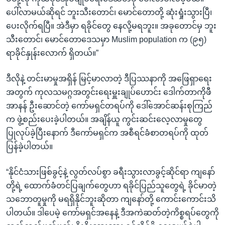
ပေါ်လာမယ်ဆိုရင် ဘူးသီးတောင်၊ မောင်တောတို့ ဆုံးရှုံးသွားပြီ၊
ပေးလိုက်ရပြီ။ အဲဒီမှာ ရခိုင်တွေ နေလို့မရဘူး။ အခုတောင်မှ ဘူး
သီးတောင်၊ မောင်တောဒေသမှာ Muslim population က (၉၅)
ရာခိုင်နှုန်းလောက် ရှိတယ်။”
ဒီလိုနဲ့ တင်းမာမှုအရှိန် မြင့်မာလာတဲ့ ဒီပြဿနာကို အဖြေရှာရေး
အတွက် ကုလသမဂ္ဂအတွင်းရေးမှူးချုပ်ဟောင်း ဒေါက်တာကိုဖီ
အာနန် ဦးဆောင်တဲ့ ကော်မရှင်တရပ်ကို ဒေါ်အောင်ဆန်းစုကြည်
က ဖွဲ့စည်းပေးခဲ့ပါတယ်။ အချိန်ယူ ကွင်းဆင်းလေ့လာမှုတွေ
ပြုလုပ်ခဲ့ပြီးနောက် ဒီကော်မရှင်က အစီရင်ခံစာတရပ်ကို ထုတ်
ပြန်ခဲ့ပါတယ်။
“နိုင်ငံသားဖြစ်ခွင့်နဲ့ လွတ်လပ်စွာ ခရီးသွားလာခွင့်ဆိုင်ရာ ကျနော်
တို့ရဲ့ ထောက်ခံတင်ပြချက်တွေဟာ ရခိုင်ပြည်သူတွေရဲ့ ခိုင်မာတဲ့
သဘောတူမှုကို မရရှိနိုင်ဘူးဆိုတာ ကျနော်တို့ ကောင်းကောင်းသိ
ပါတယ်။ ဒါပေမဲ့ ကော်မရှင်အနေနဲ့ ဒီအကဲဆတ်တဲ့ကိစ္စရပ်တွေကို