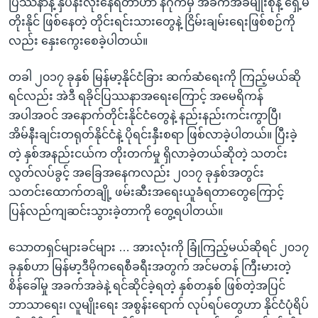
ပြဿနာနဲ့ နှပန်းလုံးနေရတာဟာ နဂိုကမှ အခက်အခဲမျိုးစုံနဲ့ ရှေ့မ
တိုးနိုင် ဖြစ်နေတဲ့ တိုင်းရင်းသားတွေနဲ့ ငြိမ်းချမ်းရေးဖြစ်စဉ်ကို
လည်း နှေးကွေးစေခဲ့ပါတယ်။
တခါ ၂၀၁၇ ခုနှစ် မြန်မာ့နိုင်ငံခြား ဆက်ဆံရေးကို ကြည့်မယ်ဆို
ရင်လည်း အဲဒီ ရခိုင်ပြဿနာအရေးကြောင့် အမေရိကန်
အပါအဝင် အနောက်တိုင်းနိုင်ငံတွေနဲ့ နည်းနည်းကင်းကွာပြီ၊
အိမ်နီးချင်းတရုတ်နိုင်ငံနဲ့ ပိုရင်းနှီးစရာ ဖြစ်လာခဲ့ပါတယ်။ ပြီးခဲ့
တဲ့ နှစ်အနည်းငယ်က တိုးတက်မှု ရှိလာခဲ့တယ်ဆိုတဲ့ သတင်း
လွတ်လပ်ခွင့် အခြေအနေကလည်း ၂၀၁၇ ခုနှစ်အတွင်း
သတင်းထောက်တချို့ ဖမ်းဆီးအရေးယူခံရတာတွေကြောင့်
ပြန်လည်ကျဆင်းသွားခဲ့တာကို တွေ့ရပါတယ်။
သောတရှင်များခင်များ … အားလုံးကို ခြုံကြည့်မယ်ဆိုရင် ၂၀၁၇
ခုနှစ်ဟာ မြန်မာ့ဒီမိုကရေစီခရီးအတွက် အင်မတန် ကြီးမားတဲ့
စိန်ခေါ်မှု အခက်အခဲနဲ့ ရင်ဆိုင်ခဲ့ရတဲ့ နှစ်တနှစ် ဖြစ်တဲ့အပြင်
ဘာသာရေး၊ လူမျိုးရေး အစွန်းရောက် လုပ်ရပ်တွေဟာ နိုင်ငံပုံရိပ်