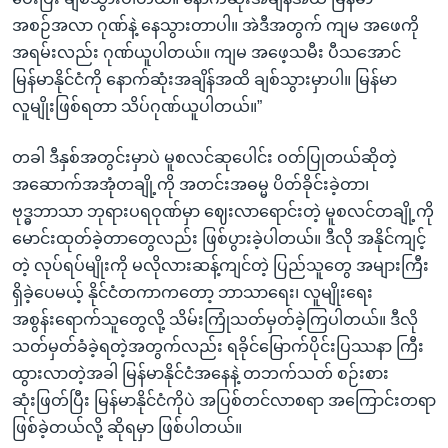
အစဉ်အလာ ဂုဏ်နဲ့ နေသွားတာပါ။ အဲဒီအတွက် ကျမ အဖေကို
အရမ်းလည်း ဂုဏ်ယူပါတယ်။ ကျမ အဖေ့သမီး ပီသအောင်
မြန်မာနိုင်ငံကို နောက်ဆုံးအချိန်အထိ ချစ်သွားမှာပါ။ မြန်မာ
လူမျိုးဖြစ်ရတာ သိပ်ဂုဏ်ယူပါတယ်။”
တခါ ဒီနှစ်အတွင်းမှာပဲ မူစလင်ဆုပေါင်း ဝတ်ပြုတယ်ဆိုတဲ့
အဆောက်အအုံတချို့ကို အတင်းအဓမ္မ ပိတ်ခိုင်းခဲ့တာ၊
ဗုဒ္ဓဘာသာ ဘုရားပရဝုဏ်မှာ ဈေးလာရောင်းတဲ့ မူစလင်တချို့ကို
မောင်းထုတ်ခဲ့တာတွေလည်း ဖြစ်ပွားခဲ့ပါတယ်။ ဒီလို အနိုင်ကျင့်
တဲ့ လုပ်ရပ်မျိုးကို မလိုလားဆန့်ကျင်တဲ့ ပြည်သူတွေ အများကြီး
ရှိခဲ့ပေမယ့် နိုင်ငံတကာကတော့ ဘာသာရေး၊ လူမျိုးရေး
အစွန်းရောက်သူတွေလို့ သိမ်းကြုံသတ်မှတ်ခဲ့ကြပါတယ်။ ဒီလို
သတ်မှတ်ခံခဲ့ရတဲ့အတွက်လည်း ရခိုင်မြောက်ပိုင်းပြဿနာ ကြီး
ထွားလာတဲ့အခါ မြန်မာနိုင်ငံအနေနဲ့ တဘက်သတ် စဉ်းစား
ဆုံးဖြတ်ပြီး မြန်မာနိုင်ငံကိုပဲ အပြစ်တင်လာစရာ အကြောင်းတရာ
ဖြစ်ခဲ့တယ်လို့ ဆိုရမှာ ဖြစ်ပါတယ်။