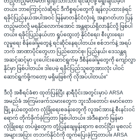
တည့်တည့်မတ်မတ်၊ ရိုးရိုးသားသား ရင်ဆိုင်ဖို့ ရွေးချယ်ခဲ့ပါ
တယ်။ ဘာကြောင့်လဲဆိုရင် ဒီကိစ္စရပ်တွေကို ချန်လှပ်ထားခဲ့ရင်
ရခိုင်ပြည်နယ်အပါအဝင် မြန်မာတနိုင်ငံလုံးရဲ့ အနာဂတ်ဟာ ပြန်
တည့်မတ်လို့ မရနိုင်လောက်အောင် အန္တရာယ်ရှိလာနိုင်လို့ ဖြစ်ပါ
တယ်။ ရခိုင်ပြည်နယ်ဟာ ရှုပ်ထွေးတဲ့ နိုင်ငံရေး၊ စီးပွားရေး၊
လူမှုရေး စိန်ခေါ်မှုတွေနဲ့ ရင်ဆိုင်နေရပါတယ်။ စစ်ဘက်နဲ့ အရပ်
ဘက် အာဏာပိုင်တွေဟာ ပြည်ထောင်စု၊ ပြည်နယ်၊ ဒေသန္တရ
အဆင့်ဆင့်မှာ ပူးပေါင်းဆောင်ရွက်မှ ဒီစိန်ခေါ်မှုတွေကို ကျော်လွှာ
နိုင်မှာ ဖြစ်ပါတယ်။ ဒါပေမဲ့ ရခိုင်ပြည်သူတွေအားလုံး ပါဝင်
ဆောင်ရွက်ဖို့ကတော့ မရှိမဖြစ်ကို လိုအပ်ပါတယ်။”
ဒီလို အစီရင်ခံစာ ထုတ်ပြန်ပြီး နာရီပိုင်းအတွင်းမှာပဲ ARSA
အမည်ခံ အကြမ်းဖက်သမားတွေက ဘူးသီးတောင်၊ မောင်တော
မြို့နယ်တွေထဲက လုံခြုံရေးစခန်းတွေကို လူအင်အားနဲ့ စီးနင်းဝင်
ရောက် တိုက်ခိုက်ခဲ့ကြတာ ဖြစ်ပါတယ်။ အဲဒီနောက် မြန်မာ
လုံခြုံရေး တပ်ဖွဲ့တွေက တုံ့ပြန်ချေမှုန်းရာက စတင်ပြီး၊ မူစလင်
အများအပြား တဘက်နိုင်ငံကို ထွက်ပြေးခဲ့ကြတာပါ။ ARSA