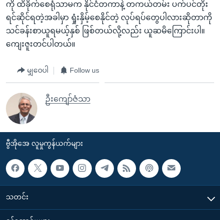
ကို ထိခိုက်စေရုံသာမက နိုင်ငံတကာနဲ့ တကယ်တမ်း ပက်ပင်တိုး
ရင်ဆိုင်ရတဲ့အခါမှာ ရှုံးနှိမ့်စေနိုင်တဲ့ လုပ်ရပ်တွေပါလားဆိုတာကို
သင်ခန်းစာယူရမယ့်နှစ် ဖြစ်တယ်လို့လည်း ယူဆမိကြောင်းပါ။
ကျေးဇူးတင်ပါတယ်။
မျှဝေပါ
Follow us
ဦးကျော်ဇံသာ
ဗွီအိုအေ လူမှုကွန်ယက်များ
သတင်း