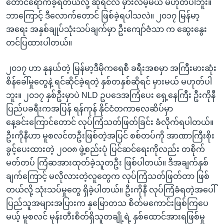
တောင်ရောက်ခဲ့ရတယ်လို့ ဆိုရင်လဲ မှားလိမ့်မယ် မဟုတ်ပါဘူး။
ဘာကြောင့် ဒီလောက်တောင် ဖြစ်ခဲ့ရပါသလဲ။ ၂၀၁၇ မြန်မာ့
အရေး အနှစ်ချုပ်သုံးသပ်ချက်မှာ ဦးကျော်ဇံသာ က ဆွေးနွေး
တင်ပြထားပါတယ်။
၂၀၁၇ ဟာ နုနယ်တဲ့ မြန်မာ့ဒီမိုကရေစီ ခရီးအစမှာ အကြီးမားဆုံး
စိန်ခေါ်မှုတွေနဲ့ ရင်ဆိုင်ခဲ့ရတဲ့ နှစ်တနှစ်ဆိုရင် မှားမယ် မဟုတ်ပါ
ဘူး။ ၂၀၁၇ နှစ်ဦးမှာပဲ NLD ဥပဒေအကြံပေး ရှေ့နေကြီး ဦးကိုနီ
ပြည်ပခရီးကအပြန် ရန်ကုန် နိုင်ငံတကာလေဆိပ်မှာ
နေ့ခင်းကြောင်တောင် လုပ်ကြံသတ်ဖြတ်ခြင်း ခံလိုက်ရပါတယ်။
ဦးကိုနီဟာ မူစလင်တဦးဖြစ်တဲ့အပြင် စစ်တပ်ကို အာဏာကြီးစိုး
ခွင့်ပေးထားတဲ့ ၂၀၀၈ ဖွဲ့စည်းပုံ ပြင်ဆင်ရေးကိုလည်း တစိုက်
မတ်တပ် ကြံဆအားထုတ်ခဲ့သူတဦး ဖြစ်ပါတယ်။ ဒီအချက်နှစ်
ချက်ကြောင့် မလိုလားတဲ့လူတွေက လုပ်ကြံသတ်ဖြတ်တာ ဖြစ်
တယ်လို့ သုံးသပ်မှုတွေ ရှိခဲ့ပါတယ်။ ဦးကိုနီ လုပ်ကြံခံရတဲ့အပေါ်
ပြည်သူအများအပြားက နှမြောတသ စိတ်မကောင်းဖြစ်ကြပေ
မယ့် မူစလင် မုန်းတီးစိတ်ရှိသူတချို့ရဲ့ နှစ်ထောင်အားရဖြစ်မှု