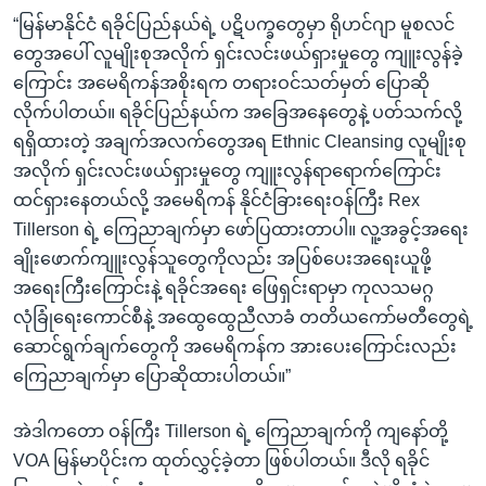
“မြန်မာနိုင်ငံ ရခိုင်ပြည်နယ်ရဲ့ ပဋိပက္ခတွေမှာ ရိုဟင်ဂျာ မူစလင်
တွေအပေါ် လူမျိုးစုအလိုက် ရှင်းလင်းဖယ်ရှားမှုတွေ ကျူးလွန်ခဲ့
ကြောင်း အမေရိကန်အစိုးရက တရားဝင်သတ်မှတ် ပြောဆို
လိုက်ပါတယ်။ ရခိုင်ပြည်နယ်က အခြေအနေတွေနဲ့ ပတ်သက်လို့
ရရှိထားတဲ့ အချက်အလက်တွေအရ Ethnic Cleansing လူမျိုးစု
အလိုက် ရှင်းလင်းဖယ်ရှားမှုတွေ ကျူးလွန်ရာရောက်ကြောင်း
ထင်ရှားနေတယ်လို့ အမေရိကန် နိုင်ငံခြားရေးဝန်ကြီး Rex
Tillerson ရဲ့ ကြေညာချက်မှာ ဖော်ပြထားတာပါ။ လူ့အခွင့်အရေး
ချိုးဖောက်ကျူးလွန်သူတွေကိုလည်း အပြစ်ပေးအရေးယူဖို့
အရေးကြီးကြောင်းနဲ့ ရခိုင်အရေး ဖြေရှင်းရာမှာ ကုလသမဂ္ဂ
လုံခြုံရေးကောင်စီနဲ့ အထွေထွေညီလာခံ တတိယကော်မတီတွေရဲ့
ဆောင်ရွက်ချက်တွေကို အမေရိကန်က အားပေးကြောင်းလည်း
ကြေညာချက်မှာ ပြောဆိုထားပါတယ်။”
အဲဒါကတော ဝန်ကြီး Tillerson ရဲ့ ကြေညာချက်ကို ကျနော်တို့
VOA မြန်မာပိုင်းက ထုတ်လွှင့်ခဲ့တာ ဖြစ်ပါတယ်။ ဒီလို ရခိုင်