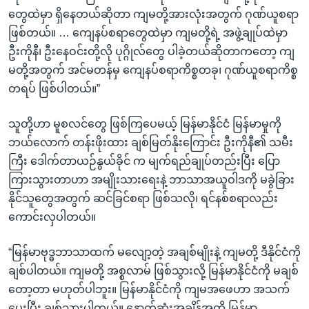
တွေထဲမှာ ရှိနေတယ်ဆိုတာ ကျမတို့အားလုံးအတွက် ဂုဏ်ယူစရာ
ဖြစ်တယ်။ … ကျေနပ်စရာတွေထဲမှာ ကျမတို့ရဲ့ အဖွဲ့ချုပ်ထဲမှာ
ဦးကိုနီ၊ ဦးနေဝင်းတို့လို ပုဂ္ဂိုလ်တွေ ပါခဲ့တယ်ဆိုတာကတော့ ကျ
မတို့အတွက် အင်မတန်မှ ကျေနပ်စရာကိစ္စတခု၊ ဂုဏ်ယူစရာကိစ္စ
တရပ် ဖြစ်ပါတယ်။”
သူတို့ဟာ မူစလင်တွေ ဖြစ်ကြပေမယ့် မြန်မာနိုင်ငံ မြန်မာမှုကို
ဘယ်လောက် တန်းဖိုးထား ချစ်မြတ်နိုးကြောင်း ဦးကိုနီ၏ သမီး
ကြီး ဒေါက်တာယဉ်နွယ်ခိုင် က မျက်ရည်ချုပ်တည်းပြီး ပြော
ကြားသွားတာဟာ အမျိုးသားရေးနဲ့ ဘာသာအယူဝါဒကို မခွဲခြား
နိုင်သူတွေအတွက် ဆင်ခြင်စရာ ဖြစ်သလို၊ ရင်နစ်စရာလည်း
ကောင်းလှပါတယ်။
“မြန်မာဗုဒ္ဓဘာသာထက် မလျော့တဲ့ အချစ်မျိုးနဲ့ ကျမတို့ ဒီနိုင်ငံကို
ချစ်ပါတယ်။ ကျမတို့ အစ္စလာမ် ဖြစ်သွားလို့ မြန်မာနိုင်ငံကို မချစ်
တော့တာ မဟုတ်ပါဘူး။ မြန်မာနိုင်ငံကို ကျမအဖေဟာ အသက်
ပေးပြီး ချစ်သွားပါတယ်။ နောက်ဆုံးအချိန်အထိ မြန်မာ