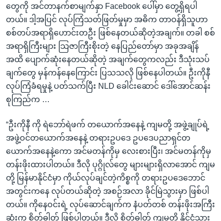
တွေကို အင်တာနက်စာမျက်နှာ Facebook ပေါ်မှာ တွေ့ရှိရပါ
တယ်။ ဒါ့အပြင် လုပ်ကြံသတ်ဖြတ်မှုမှာ အဓိက တာဝန်ရှိသူဟာ
စစ်တပ်အရာရှိဟောင်းတဦး ဖြစ်နေတယ်ဆိုတဲ့အချက်။ တခါ စစ်
အရာရှိကြီးများ သြဇာကြီးစိုးတဲ့ နေပြည်တော်မှာ အခုအချိန်
အထိ ပျောက်ဆုံးနေတယ်ဆိုတဲ့ အချက်တွေကလည်း ဒီသုံးသပ်
ချက်တွေ မှန်ကန်နေကြောင်း ပြသသလို ဖြစ်နေပါတယ်။ ဦးကိုနီ
လုပ်ကြံခံရမှုနဲ့ ပတ်သက်ပြီး NLD ခေါင်းဆောင် ဒေါ်အောင်ဆန်း
စုကြည်က …
“ဦးကိုနီ ကို ရဲဘော်ရဲဖက် တယောက်အနေနဲ့ ကျမတို့ အဖွဲ့ချုပ်ရဲ့
အဖွဲ့ဝင်တယောက်အနေနဲ့ တရားဥပဒေ ဥပဒေပညာရှင်တ
ယောက်အနေနဲ့ကော အင်မတန်ကိုမှ လေးစားပြီး၊ အင်မတန်ကိုမှ
တန်းဖိုးထားပါတယ်။ ဒီလို ပုဂ္ဂိုလ်တွေ များများရှိလာအောင် ကျမ
တို့ မြန်မာနိုင်ငံမှာ ကိုယ်လုပ်ချင်တဲ့ကိစ္စကို တရားဥပဒေဘောင်
အတွင်းကနေ လုပ်တယ်ဆိုတဲ့ အစဉ်အလာ ခိုင်မြဲသွားမှာ ဖြစ်ပါ
တယ်။ ကိုနေဝင်းရဲ့ လုပ်ဆောင်ချက်က နံပတ်တစ် တန်းဖိုးအကြီး
ဆုံးက စိတ်ဓါတ် ဖြစ်ပါတယ်။ ဒီလို စိတ်ဓါတ် ကျမတို့ နိုင်ငံသား