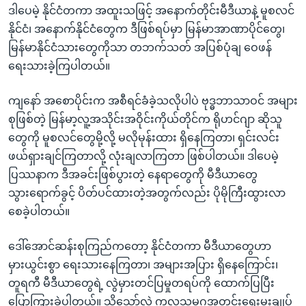
ဒါပေမဲ့ နိုင်ငံတကာ အထူးသဖြင့် အနောက်တိုင်းမီဒီယာနဲ့ မူစလင်
နိုင်ငံ၊ အနောက်နိုင်ငံတွေက ဒီဖြစ်ရပ်မှာ မြန်မာအာဏာပိုင်တွေ၊
မြန်မာနိုင်ငံသားတွေကိုသာ တဘက်သတ် အပြစ်ပုံချ ဝေဖန်
ရေးသားခဲ့ကြပါတယ်။
ကျနော် အစောပိုင်းက အစီရင်ခံခဲ့သလိုပါပဲ ဗုဒ္ဓဘာသာဝင် အများ
စုဖြစ်တဲ့ မြန်မာ့လူ့အသိုင်းအဝိုင်းကိုယ်တိုင်က ရိုဟင်ဂျာ ဆိုသူ
တွေကို မူစလင်တွေမို့လို့ မလိုမုန်းထား ရှိနေကြတာ၊ ရှင်းလင်း
ဖယ်ရှားချင်ကြတာလို့ လုံးချလာကြတာ ဖြစ်ပါတယ်။ ဒါပေမဲ့
ပြဿနာက ဒီအခင်းဖြစ်ပွားတဲ့ နေရာတွေကို မီဒီယာတွေ
သွားရောက်ခွင့် ပိတ်ပင်ထားတဲ့အတွက်လည်း ပိုမိုကြီးထွားလာ
စေခဲ့ပါတယ်။
ဒေါ်အောင်ဆန်းစုကြည်ကတော့ နိုင်ငံတကာ မီဒီယာတွေဟာ
မှားယွင်းစွာ ရေးသားနေကြတာ၊ အများအပြား ရှိနေကြောင်း၊
တူရကီ မီဒီယာတွေရဲ့ လွဲမှားတင်ပြမှုတရပ်ကို ထောက်ပြပြီး
ပြောကြားခဲ့ပါတယ်။ သို့သော်လဲ ကုလသမဂ္ဂအတွင်းရေးမှူးချုပ်