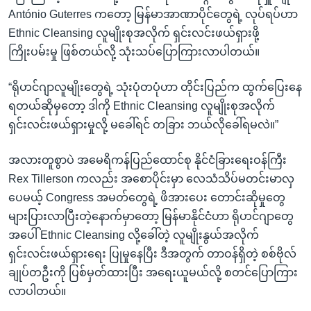
António Guterres ကတော့ မြန်မာအာဏာပိုင်တွေရဲ့ လုပ်ရပ်ဟာ
Ethnic Cleansing လူမျိုးစုအလိုက် ရှင်းလင်းဖယ်ရှားဖို့
ကြိုးပမ်းမှု ဖြစ်တယ်လို့ သုံးသပ်ပြောကြားလာပါတယ်။
“ရိုဟင်ဂျာလူမျိုးတွေရဲ့ သုံးပုံတပုံဟာ တိုင်းပြည်က ထွက်ပြေးနေ
ရတယ်ဆိုမှတော့ ဒါကို Ethnic Cleansing လူမျိုးစုအလိုက်
ရှင်းလင်းဖယ်ရှားမှုလို့ မခေါ်ရင် တခြား ဘယ်လိုခေါ်ရမလဲ။”
အလားတူစွာပဲ အမေရိကန်ပြည်ထောင်စု နိုင်ငံခြားရေးဝန်ကြီး
Rex Tillerson ကလည်း အစောပိုင်းမှာ လေသံသိပ်မတင်းမာလှ
ပေမယ့် Congress အမတ်တွေရဲ့ ဖိအားပေး တောင်းဆိုမှုတွေ
များပြားလာပြီးတဲ့နောက်မှာတော့ မြန်မာနိုင်ငံဟာ ရိုဟင်ဂျာတွေ
အပေါ် Ethnic Cleansing လို့ခေါ်တဲ့ လူမျိုးနွယ်အလိုက်
ရှင်းလင်းဖယ်ရှားရေး ပြုမှုနေပြီး ဒီအတွက် တာဝန်ရှိတဲ့ စစ်ဗိုလ်
ချုပ်တဦးကို ပြစ်မှတ်ထားပြီး အရေးယူမယ်လို့ စတင်ပြောကြား
လာပါတယ်။