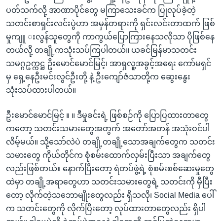
ပတ်သက်လို့ အာဏာပိုင်တွေ မကြာသေးခင်က ပြုလုပ်ခဲ့တဲ့
သတင်းစာရှင်းလင်းပွဲဟာ အမှန်တရားကို ရှင်းလင်းတာထက် ဖြစ်
မှုကျူ းလွန်သူတွေကို ကာကွယ်ပြောကြားနေသလိုသာ ပိုဖြစ်နေ
တယ်လို့ တချို့ကသုံးသပ်ကြပါတယ်။ ယခင်မြန်မာသတင်း
သမဂ္ဂဥက္ကဋ္ဌ ဦးမောင်မောင်မြင့်၊ အာရှလူ့အခွင့်အရေး ကော်မရှင်
မှ ရှေ့နေဦးမင်းလွင်ဦးတို့ နဲ့ ဦးကျော်ဇံသာတို့က ဆွေးနွေး
သုံးသပ်ထားပါတယ်။
ဦးမောင်မောင်မြင့် ။ ။ ဒီမှုခင်းရဲ့ ဖြစ်စဉ်ကို ပြောပြထားတာတွေ
ကတော့ သတင်းသမားတွေအတွက် အတော်အတန် အသုံးဝင်ပါ
လိမ့်မယ်။ သို့သော်လဲပဲ တချို့တချို့သောအချက်တွေက သတင်း
သမားတွေ ကိုယ်တိုင်က စုံစမ်းထောက်လှမ်းပြီးသာ အချက်တွေ
လည်းဖြစ်တယ်။ နောက်ပြီးတော့ ရဲတပ်ဖွဲ့ရဲ့ စုံစမ်းစစ်ဆေးမှုတွေ
ထဲမှာ တချို့အရာတွေဟာ သတင်းသမားတွေရဲ့ သတင်းကို မှီပြီး
တော့ လိုက်တဲ့သဘောမျိုးတွေလည်း ရှိသလို၊ Social Media ပေါ်
က သတင်းတွေကို လိုက်ပြီးတော့ လုပ်ထားတာတွေလည်း ရှိပါ