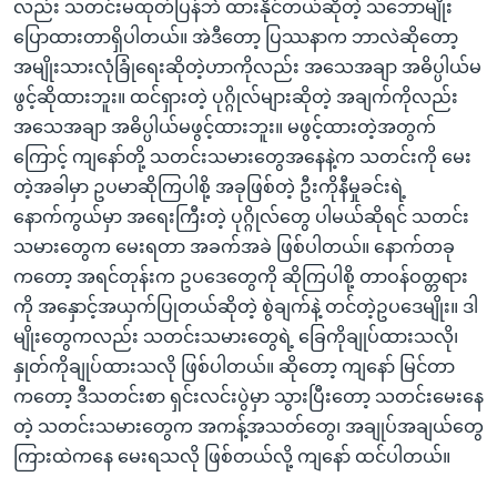
လည်း သတင်းမထုတ်ပြန်ဘဲ ထားနိုင်တယ်ဆိုတဲ့ သဘောမျိုး
ပြောထားတာရှိပါတယ်။ အဲဒီတော့ ပြဿနာက ဘာလဲဆိုတော့
အမျိုးသားလုံခြုံရေးဆိုတဲ့ဟာကိုလည်း အသေအချာ အဓိပ္ပါယ်မ
ဖွင့်ဆိုထားဘူး။ ထင်ရှားတဲ့ ပုဂ္ဂိုလ်များဆိုတဲ့ အချက်ကိုလည်း
အသေအချာ အဓိပ္ပါယ်မဖွင့်ထားဘူး။ မဖွင့်ထားတဲ့အတွက်
ကြောင့် ကျနော်တို့ သတင်းသမားတွေအနေနဲ့က သတင်းကို မေး
တဲ့အခါမှာ ဥပမာဆိုကြပါစို့ အခုဖြစ်တဲ့ ဦးကိုနီမှုခင်းရဲ့
နောက်ကွယ်မှာ အရေးကြီးတဲ့ ပုဂ္ဂိုလ်တွေ ပါမယ်ဆိုရင် သတင်း
သမားတွေက မေးရတာ အခက်အခဲ ဖြစ်ပါတယ်။ နောက်တခု
ကတော့ အရင်တုန်းက ဥပဒေတွေကို ဆိုကြပါစို့ တာဝန်ဝတ္တရား
ကို အနှောင့်အယှက်ပြုတယ်ဆိုတဲ့ စွဲချက်နဲ့ တင်တဲ့ဥပဒေမျိုး။ ဒါ
မျိုးတွေကလည်း သတင်းသမားတွေရဲ့ ခြေကိုချုပ်ထားသလို၊
နှုတ်ကိုချုပ်ထားသလို ဖြစ်ပါတယ်။ ဆိုတော့ ကျနော် မြင်တာ
ကတော့ ဒီသတင်းစာ ရှင်းလင်းပွဲမှာ သွားပြီးတော့ သတင်းမေးနေ
တဲ့ သတင်းသမားတွေက အကန့်အသတ်တွေ၊ အချုပ်အချယ်တွေ
ကြားထဲကနေ မေးရသလို ဖြစ်တယ်လို့ ကျနော် ထင်ပါတယ်။