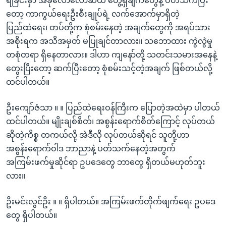
ရခြင်းမှာ အခုလောလောဆယ် တွေ့ရှိချက်တွေနဲ့ ပတ်သက်ပြီး
တော့ ကာကွယ်ရေးဦးစီးချုပ်ရဲ့ လက်အောက်မှာရှိတဲ့
ပြည်ထဲရေး၊ တပ်တို့က စုံစမ်းနေတဲ့ အချက်တွေကို အရပ်သား
အစိုးရက အသိအမှတ် မပြုချင်တာလား။ သဘောထား ကွဲလွဲမှု
တစုံတရာ ရှိနေတာလား။ ဒါဟာ ကျနော်တို့ သတင်းသမားအနေနဲ့
တွေးပြီးတော့ ဆက်ပြီးတော့ စုံစမ်းသင့်တဲ့အချက် ဖြစ်တယ်လို့
ထင်ပါတယ်။
ဦးကျော်ဇံသာ ။ ။ ပြည်ထဲရေးဝန်ကြီးက ပြောတဲ့အထဲမှာ ပါတယ်
ထင်ပါတယ်။ မျိုးချစ်စိတ်၊ အစွန်းရောက်စိတ်ကြောင့် လုပ်တယ်
ဆိုတဲ့ကိစ္စ တကယ်လို့ အဲဒီလို လုပ်တယ်ဆိုရင် သူတို့ဟာ
အစွန်းရောက်ဝါဒ ဘာညာနဲ့ ပတ်သက်နေတဲ့အတွက်
အကြမ်းဖက်မှုဆိုင်ရာ ဥပဒေတွေ ဘာတွေ ရှိတယ်မဟုတ်ဘူး
လား။
ဦးမင်းလွင်ဦး ။ ။ ရှိပါတယ်။ အကြမ်းဖက်တိုက်ဖျက်ရေး ဥပဒေ
တွေ ရှိပါတယ်။