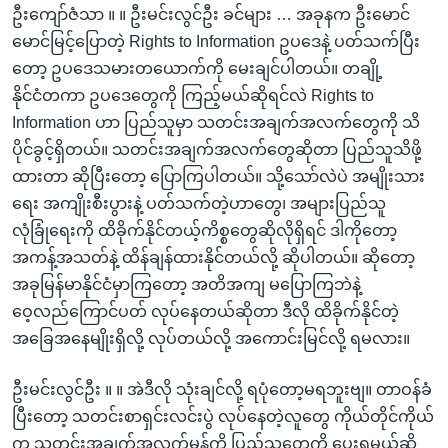
ဦးကျော်ဇံသာ ။ ။ ဦးမင်းလွင်ဦး ခင်များ … အခုနက ဦးမောင်
မောင်မြင့်ပြောတဲ့ Rights to Information ဥပဒေနဲ့ ပတ်သက်ပြီး
တော့ ဥပဒေသမားတယောက်ကို မေးချင်ပါတယ်။ တချို့
နိုင်ငံတကာ ဥပဒေတွေကို ကြည့်မယ်ဆိုရင်လဲ Rights to
Information ဟာ ပြည်သူမှာ သတင်းအချက်အလက်တွေကို သိ
ပိုင်ခွင့်ရှိတယ်။ သတင်းအချက်အလက်တွေဆိုတာ ပြည်သူသိဖို့
ထားတာ ဆိုပြီးတော့ ပြောကြပါတယ်။ သို့သော်လဲပဲ အမျိုးသား
ရေး အကျိုးစီးပွားနဲ့ ပတ်သက်တဲ့ဟာတွေ၊ အများပြည်သူ
လုံခြုံရေးကို ထိခိုက်နိုင်တယ့်ကိစ္စတွေဆိုလိုရှိရင် ဒါကိုတော့
အကန့်အသတ်နဲ့ ထိန်ချန်ထားနိုင်တယ်လို့ ဆိုပါတယ်။ ဆိုတော့
အခုမြန်မာနိုင်ငံမှာကြတော့ အတိအကျ မပြောကြဘဲနဲ့
ဝေ့လည်ကြောင်ပတ် လုပ်နေတယ်ဆိုတာ ဒီလို ထိခိုက်နိုင်တဲ့
အခြေအနေမျိုးရှိလို့ လုပ်တယ်လို့ အကောင်းမြင်လို့ ရမလား။
ဦးမင်းလွင်ဦး ။ ။ အဲဒီလို သုံးချင်လို့ ရပုံတော့မရဘူးဗျ။ တာဝန်ခံ
ပြီးတော့ သတင်းစာရှင်းလင်းပွဲ လုပ်နေတဲ့လူတွေ ကိုယ်တိုင်ကိုယ်
က သတင်းအချက်အလက်မှန်ကို ပြည်သူတွေကို ပေးရမယ်ဆို