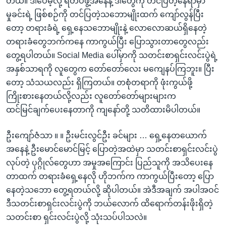
တယ်။ ဒါပေမဲ့လို့ ရဲတပ်ဖွဲ့အနေနဲ့ ဒါတွေကို တင်ပြတဲ့နေရာမှာ
မှုခင်းရဲ့ ဖြစ်စဉ်ကို တင်ပြတဲ့သဘောမျိုးထက် ကျော်လွန်ပြီး
တော့ တရားခံရဲ့ ရှေ့နေသဘောမျိုးနဲ့ လောလောဆယ်ရှိနေတဲ့
တရားခံတွေဘက်ကနေ ကာကွယ်ပြီး ပြောသွားတာတွေလည်း
တွေ့ရပါတယ်။ Social Media ပေါ်မှာကို သတင်းစာရှင်းလင်းပွဲရဲ့
အနှစ်သာရကို လူတွေက တော်တော်လေး မကျေနပ်ကြဘူး။ ပြီး
တော့ သံသယလည်း ရှိကြတယ်။ တစုံတရာကို ဖုံးကွယ်ဖို့
ကြိုးစားနေတယ်လို့လည်း လူတော်တော်များများက
ထင်မြင်ချက်ပေးနေတာကို ကျနော်တို့ သတိထားမိပါတယ်။
ဦးကျော်ဇံသာ ။ ။ ဦးမင်းလွင်ဦး ခင်များ … ရှေ့နေတယောက်
အနေနဲ့ ဦးမောင်မောင်မြင့် ပြောတဲ့အထဲမှာ သတင်းစာရှင်းလင်းပွဲ
လုပ်တဲ့ ပုဂ္ဂိုလ်တွေဟာ အမှုအကြောင်း ပြည်သူကို အသိပေးနေ
တာထက် တရားခံရှေ့နေလို ဟိုဘက်က ကာကွယ်ပြီးတော့ ပြော
နေတဲ့သဘော တွေ့ရတယ်လို့ ဆိုပါတယ်။ အဲဒီအချက် အပါအဝင်
ဒီသတင်းစာရှင်းလင်းပွဲကို ဘယ်လောက် ထိရောက်တန်းဖိုးရှိတဲ့
သတင်းစာ ရှင်းလင်းပွဲလို့ သုံးသပ်ပါသလဲ။