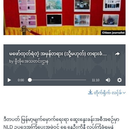
အ
သုတပဒေသာ အင်္ဂလိပ်စာ
ညွန်း
Learning English
စာမျက်နှာ
သို့
ဗွီအိုအေ လူမှုကွန်ယက်များ
ကျော်
ကြည့်
ရန်
ဘာသာစကားများ
မဖော်ထုတ်ရဲတဲ့ အမှန်တရား (သို့မဟုတ်) တရားခံကို ကာကွယ်တဲ့ ရှင်းလင်းပွဲ
ရှာဖွေ
by
ဗွီအိုအေသတင်းဌာန
ရန်
No media source currently available
နေရာ
သို့
0:00
11:10
ကျော်
တိုက်ရိုက် လင့်ခ်
ရန်
ဒီတပတ် မြန်မာ့မျက်မှောက်ရေးရာ ဆွေးနွေးခန်းအစီအစဉ်မှာ
NLD ဥပဒေအကြံပေးအဖွဲ့ဝင် ရှေ့နေဦးကိုနီ လုပ်ကြံခံရမှုနဲ့