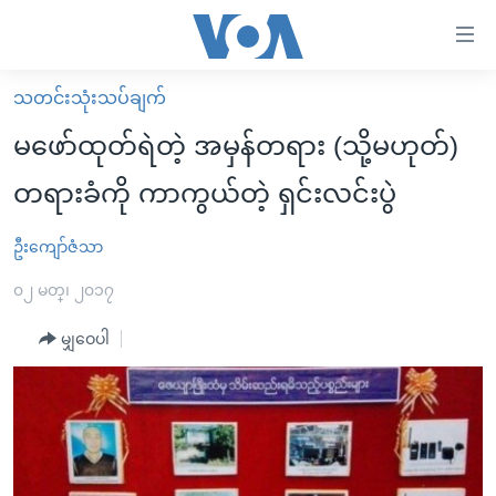
သုံး
ရ
လွယ်ကူ
သတင်းသုံးသပ်ချက်
မူလစာမျက်နှာ
စေ
မဖော်ထုတ်ရဲတဲ့ အမှန်တရား (သို့မဟုတ်)
မြန်မာ
သည့်
တရားခံကို ကာကွယ်တဲ့ ရှင်းလင်းပွဲ
ကမ္ဘာ့သတင်းများ
Link
ဗွီဒီယို
နိုင်ငံတကာ
ဦးကျော်ဇံသာ
များ
သတင်းလွတ်လပ်ခွင့်
အမေရိကန်
၀၂ မတ္၊ ၂၀၁၇
ပင်မ
ရပ်ဝန်းတခု လမ်းတခု အလွန်
တရုတ်
အကြောင်းအရာ
မျှဝေပါ
သို့
အင်္ဂလိပ်စာလေ့လာမယ်
အစ္စရေး-ပါလက်စတိုင်း
ကျော်
အပတ်စဉ်ကဏ္ဍများ
အမေရိကန်သုံးအီဒီယံ
ကြည့်
ရေဒီယိုနှင့်ရုပ်သံ အချက်အလက်များ
မကြေးမုံရဲ့ အင်္ဂလိပ်စာ
ရေဒီယို
ရန်
ပင်မ
ရေဒီယို/တီဗွီအစီအစဉ်
ရုပ်ရှင်ထဲက အင်္ဂလိပ်စာ
တီဗွီ