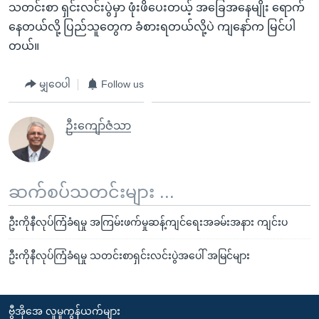
သတင်းစာ ရှင်းလင်းပွဲမှာ ဖုံးဖိပေးတယ့် အခြေအနေမျိုး ရောက်
နေတယ်လို့ ပြည်သူတွေက ခံစားရတယ်လို့ပဲ ကျနော်က မြင်ပါ
တယ်။
မျှဝေပါ
Follow us
ဦးကျော်ဇံသာ
ဆက်စပ်သတင်းများ ...
ဦးကိုနီလုပ်ကြံခံရမှု အကြမ်းဖက်မှုဆန့်ကျင်ရေးအခမ်းအနား ကျင်းပ
ဦးကိုနီလုပ်ကြံခံရမှု သတင်းစာရှင်းလင်းပွဲအပေါ် အမြင်များ
ဗွီအိုအေ လူမှုကွန်ယက်များ