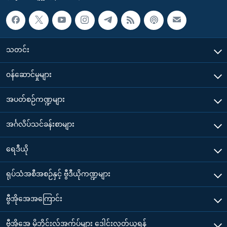
သတင်း
၀န်ဆောင်မှုများ
အပတ်စဉ်ကဏ္ဍများ
အင်္ဂလိပ်သင်ခန်းစာများ
ရေဒီယို
ရုပ်သံအစီအစဉ်နှင့် ဗွီဒီယိုကဏ္ဍများ
ဗွီအိုအေအကြောင်း
ဗွီအိုအေ မိုဘိုင်းလ်အက်ပ်များ ဒေါင်းလုတ်ယူရန်