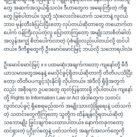
တွေ အဆက်အသွယ်ရှိသလဲ။ ဒီဟာတွေက အရေးကြီးတဲ့ ကိစ္စ
တွေ ဖြစ်ပါတယ်။ သူတို့ သုံးလေးငါးယောက် သဘောနဲ့ လူငယ်
ဘာဝ မုန်းတီးခံပြင်းပြီးတော့ လုပ်တယ်ဆိုတာတွေ တယောက်တ
ပေါက် ဝန်ကြီးလုပ်တဲ့လူ ပြောတာကြတော့ အမျိုးသားစိတ်ဓါတ်
အလွန်အကျွံ စိတ်ပေါက်လာတဲ့ ပုံစံမျိုးလည်းပါတယ်လို့ ထင်ပါ
တယ်။ ဒီကိစ္စတွေကို ဦးမောင်မောင်မြင့် ဘယ်လို သဘောရပါလဲ။
ဦးမောင်မောင်မြင့် ။ ။ ပထမဆုံးအချက်ကတော့ ကျနော်တို့ မီဒီ
ယာသမားတွေအနေနဲ့ မေးပိုင်ခွင့်ရှိတယ်ဆိုတာကို တိတိပပသိပြီး
တော့၊ တိတိပပကျင့်သုံးနိုင်ဖို့ လိုပါတယ်။ အဲဒီလို ရှိဖို့အတွက်
လည်း အစိုးရက ဥပဒေတွေ ထုတ်ပြန်ထားဖို့ လိုပါတယ်။ ကျနော်
တို့ Rights to Information Law or Act အဲဒါတွေက သတင်း
လွတ်လပ်ခွင့် ရှိစေရမည်ထက် အမျိုးသားလုံခြုံရေးနဲ့ ပတ်သက်
တဲ့ သတင်းတွေကိုကြတော့ သူတို့က ထိန်ချန်လို့ရတယ်ဆိုတဲ့
သဘောမျိုး ခြွင်းချက်ပေးထားပါတယ်။ နောက်တခုကတော့
ထင်ရှားတဲ့ ပုဂ္ဂိုလ်တွေနဲ့ ပတ်သက်တဲ့ အချက်အလက်တွေကို