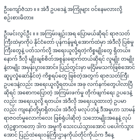
ဦးကျော်ဇံသာ ။ ။ အဲဒီ ဥပဒေနဲ့ အကြုံများ ဝင်နေမလားလို့
စဉ်းစားမိတာ။
ဦးမင်းလွင်ဦး ။ ။ အကြမ်းဖျဉ်းအရ ပြောမယ်ဆိုရင် ရာဇသတ်
ကြီးထဲမှာကိုပဲ နိုင်ငံတော် ပုန်ကန်မှုရဲ့အောက်ထဲမှာ အဲဒီလို ပြစ်မှု
ကြီးတွေနဲ့ ပတ်သက်လို့ အရေးယူလို့ရတဲ့ကိစ္စမျိုးတွေ ရှိတယ်။
နောက် ဒီလို မျိုးချစ်စိတ်အစွန်းရောက်တယ်ဆိုရင် လူမျိုး တမျိုး
နဲ့တမျိုး အမုန်းပွားအောင်။ ပြည်တွင်းမှာ မငြိမ်မသက်ဖြစ်အောင်
ဆူပူလှုံဆော်နိုင်တဲ့ ကိစ္စရပ်တွေ ဖြစ်တဲ့အတွက် ရာဇသတ်ကြီး
ဥပဒေနဲ့လည်း အရေးယူလို့ရတယ်။ အခု လက်နက်တွေပါလာပြီ
ဆိုရင် အစောကပြောတဲ့ အကြမ်းဖက်မှု တိုက်ဖျက်ရေး ဥပဒေနဲ့
လည်း အရေးယူလို့ ရတယ်။ အဲဒီလို အရေးယူထားတဲ့ ဥပမာ
လည်း ကျနော်တို့မှာရှိတယ်။ အဲဒီလို မလုပ်ဘဲနဲ့ ဒီအမှုဟာ သာမန်
ရာဇဝတ်မှုလောက်လေး ဖြစ်ရုံပါဆိုတဲ့ သဘောမျိုးအနေနဲ့ လုပ်
တဲ့ဥစ္စာကတော့ ဒါက အမှုကို သေးငယ်သွားအောင် ပပေါက်သွား
အောင် ပြည်ထဲရေးဝန်ကြီးဌာနကိုယ်တိုင်ကိုယ်က ဒီနေ့