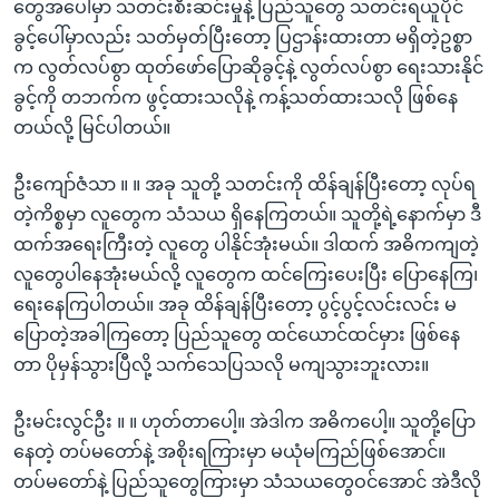
တွေအပေါ်မှာ သတင်းစီးဆင်းမှုနဲ့ ပြည်သူတွေ သတင်းရယူပိုင်
ခွင့်ပေါ်မှာလည်း သတ်မှတ်ပြီးတော့ ပြဌာန်းထားတာ မရှိတဲ့ဥစ္စာ
က လွတ်လပ်စွာ ထုတ်ဖော်ပြောဆိုခွင့်နဲ့ လွတ်လပ်စွာ ရေးသားနိုင်
ခွင့်ကို တဘက်က ဖွင့်ထားသလိုနဲ့ ကန့်သတ်ထားသလို ဖြစ်နေ
တယ်လို့ မြင်ပါတယ်။
ဦးကျော်ဇံသာ ။ ။ အခု သူတို့ သတင်းကို ထိန်ချန်ပြီးတော့ လုပ်ရ
တဲ့ကိစ္စမှာ လူတွေက သံသယ ရှိနေကြတယ်။ သူတို့ရဲ့နောက်မှာ ဒီ
ထက်အရေးကြီးတဲ့ လူတွေ ပါနိုင်အုံးမယ်။ ဒါထက် အဓိကကျတဲ့
လူတွေပါနေအုံးမယ်လို့ လူတွေက ထင်ကြေးပေးပြီး ပြောနေကြ၊
ရေးနေကြပါတယ်။ အခု ထိန်ချန်ပြီးတော့ ပွင့်ပွင့်လင်းလင်း မ
ပြောတဲ့အခါကြတော့ ပြည်သူတွေ ထင်ယောင်ထင်မှား ဖြစ်နေ
တာ ပိုမှန်သွားပြီလို့ သက်သေပြသလို မကျသွားဘူးလား။
ဦးမင်းလွင်ဦး ။ ။ ဟုတ်တာပေါ့။ အဲဒါက အဓိကပေါ့။ သူတို့ပြော
နေတဲ့ တပ်မတော်နဲ့ အစိုးရကြားမှာ မယုံမကြည်ဖြစ်အောင်။
တပ်မတော်နဲ့ ပြည်သူတွေကြားမှာ သံသယတွေဝင်အောင် အဲဒီလို