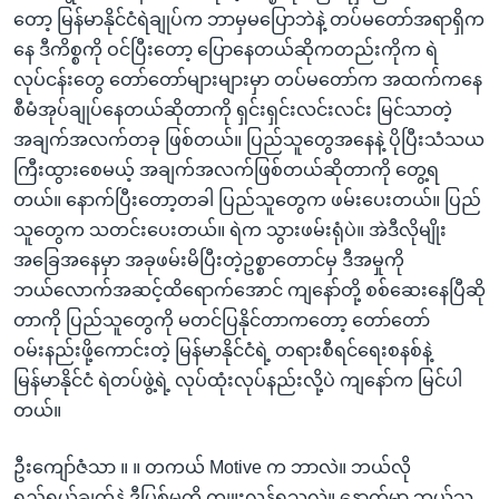
တော့ မြန်မာနိုင်ငံရဲချုပ်က ဘာမှမပြောဘဲနဲ့ တပ်မတော်အရာရှိက
နေ ဒီကိစ္စကို ဝင်ပြီးတော့ ပြောနေတယ်ဆိုကတည်းကိုက ရဲ
လုပ်ငန်းတွေ တော်တော်များများမှာ တပ်မတော်က အထက်ကနေ
စီမံအုပ်ချုပ်နေတယ်ဆိုတာကို ရှင်းရှင်းလင်းလင်း မြင်သာတဲ့
အချက်အလက်တခု ဖြစ်တယ်။ ပြည်သူတွေအနေနဲ့ ပိုပြီးသံသယ
ကြီးထွားစေမယ့် အချက်အလက်ဖြစ်တယ်ဆိုတာကို တွေ့ရ
တယ်။ နောက်ပြီးတော့တခါ ပြည်သူတွေက ဖမ်းပေးတယ်။ ပြည်
သူတွေက သတင်းပေးတယ်။ ရဲက သွားဖမ်းရုံပဲ။ အဲဒီလိုမျိုး
အခြေအနေမှာ အခုဖမ်းမိပြီးတဲ့ဥစ္စာတောင်မှ ဒီအမှုကို
ဘယ်လောက်အဆင့်ထိရောက်အောင် ကျနော်တို့ စစ်ဆေးနေပြီဆို
တာကို ပြည်သူတွေကို မတင်ပြနိုင်တာကတော့ တော်တော်
ဝမ်းနည်းဖို့ကောင်းတဲ့ မြန်မာနိုင်ငံရဲ့ တရားစီရင်ရေးစနစ်နဲ့
မြန်မာနိုင်ငံ ရဲတပ်ဖွဲ့ရဲ့ လုပ်ထုံးလုပ်နည်းလို့ပဲ ကျနော်က မြင်ပါ
တယ်။
ဦးကျော်ဇံသာ ။ ။ တကယ် Motive က ဘာလဲ။ ဘယ်လို
ရည်ရွယ်ချက်နဲ့ ဒီပြစ်မှုကို ကျူးလွန်ရသလဲ။ နောက်မှာ ဘယ်သူ