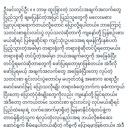
ဦးမင်းလွင်ဦး ။ ။ ဘာမှ ထူးခြားတဲ့ သတင်းအချက်အလက်တွေ
ပြည်သူကို ချမပြနိုင်တဲ့အပြင် ပြည်သူတွေကို မလေးမစား
ပြုလုပ်ရာရောက်တယ်လို့တောင် ပြောလို့ရပါတယ်။ ဘာကြောင့်
သတင်းစာရှင်းလင်းပွဲ လုပ်သလဲဆိုတာကို ကျနော်တို့ ပြန်စဉ်းစား
မယ်ဆိုရင် ပြစ်မှုဆိုင်ရာ ကျင့်သုံးဥပဒေအရ ရမန်ကြီးနှစ်ပတ်
ပြည့်သွားတဲ့အခါမှာ တရားရုံးကို တရားစွဲဆိုတင်ပို့ရတော့မယ်။
တရားစွဲဆို တင်ပို့တဲ့အခါမှာ ဘယ်အချက်တွေကို အခြေခံပြီး
တင်ပို့ရမလဲဆိုတာတွေကို ဖော်ပြရတော့မှာဖြစ်တယ်။ အဲဒီလို
ဖော်ပြရမယ့် အချက်အလက်တွေ အခြေခံပြီးတော့ လုပ်တဲ့
သတင်းစာ ရှင်းလင်းပွဲတောင်မှ မဟုတ်ဘဲနဲ့ အစောက ဆရာဦး
မောင်မောင်မြင့် ပြောသလိုမျိုး တရားခံတွေဘက်က ခုခံကာကွယ်
ပြီးတော့ ပြောတဲ့ပုံစံမျိုးတွေကိုလည်း ကျနော်တို့ မြင်ရတယ်။
အဲဒီတော့ တကယ်တမ်း သတင်းစာ ရှင်းလင်းပွဲ လုပ်မယ်ဆိုရင်
ပြည်ထဲရေးရဲ့ လက်အောက်မှာရှိတဲ့ မြန်မာနိုင်ငံရဲတပ်ဖွဲ့က
တာဝန်ရှိတဲ့သူက ရဲလုပ်ထုံးလုပ်နည်းအရ ဘယ်လိုစစ်ဆေး
ဆောင်ရွက် စီမံနေပါတယ်ဆိုတဲ့ ကိစ္စကို ပြောရမှာဖြစ်တယ်။ အဲဒီ