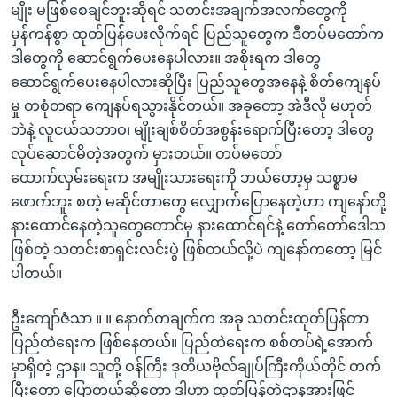
မျိုး မဖြစ်စေချင်ဘူးဆိုရင် သတင်းအချက်အလက်တွေကို
မှန်ကန်စွာ ထုတ်ပြန်ပေးလိုက်ရင် ပြည်သူတွေက ဒီတပ်မတော်က
ဒါတွေကို ဆောင်ရွက်ပေးနေပါလား။ အစိုးရက ဒါတွေ
ဆောင်ရွက်ပေးနေပါလားဆိုပြီး ပြည်သူတွေအနေနဲ့ စိတ်ကျေနပ်
မှု တစုံတရာ ကျေနပ်ရသွားနိုင်တယ်။ အခုတော့ အဲဒီလို မဟုတ်
ဘဲနဲ့ လူငယ်သဘာဝ၊ မျိုးချစ်စိတ်အစွန်းရောက်ပြီးတော့ ဒါတွေ
လုပ်ဆောင်မိတဲ့အတွက် မှားတယ်။ တပ်မတော်
ထောက်လှမ်းရေးက အမျိုးသားရေးကို ဘယ်တော့မှ သစ္စာမ
ဖောက်ဘူး စတဲ့ မဆိုင်တာတွေ လျှောက်ပြောနေတဲ့ဟာ ကျနော်တို့
နားထောင်နေတဲ့သူတွေတောင်မှ နားထောင်ရင်နဲ့ တော်တော်ဒေါသ
ဖြစ်တဲ့ သတင်းစာရှင်းလင်းပွဲ ဖြစ်တယ်လို့ပဲ ကျနော်ကတော့ မြင်
ပါတယ်။
ဦးကျော်ဇံသာ ။ ။ နောက်တချက်က အခု သတင်းထုတ်ပြန်တာ
ပြည်ထဲရေးက ဖြစ်နေတယ်။ ပြည်ထဲရေးက စစ်တပ်ရဲ့အောက်
မှာရှိတဲ့ ဌာန။ သူတို့ ဝန်ကြီး ဒုတိယဗိုလ်ချုပ်ကြီးကိုယ်တိုင် တက်
ပြီးတော့ ပြောတယ်ဆိုတော့ ဒါဟာ ထုတ်ပြန်တဲ့ဌာနအားဖြင့်