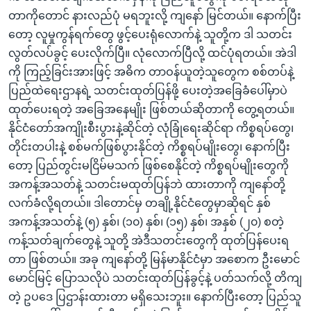
တာကိုတောင် နားလည်ပုံ မရဘူးလို့ ကျနော် မြင်တယ်။ နောက်ပြီး
တော့ လူမှုကွန်ရက်တွေ ဖွင့်ပေးရုံလောက်နဲ့ သူတို့က ဒါ သတင်း
လွတ်လပ်ခွင့် ပေးလိုက်ပြီ။ လုံလောက်ပြီလို့ ထင်ပုံရတယ်။ အဲဒါ
ကို ကြည့်ခြင်းအားဖြင့် အဓိက တာဝန်ယူတဲ့သူတွေက စစ်တပ်နဲ့
ပြည်ထဲရေးဌာနရဲ့ သတင်းထုတ်ပြန်ဖို့ ပေးတဲ့အခြေခံပေါ်မှာပဲ
ထုတ်ပေးရတဲ့ အခြေအနေမျိုး ဖြစ်တယ်ဆိုတာကို တွေ့ရတယ်။
နိုင်ငံတော်အကျိုးစီးပွားနဲ့ဆိုင်တဲ့ လုံခြုံရေးဆိုင်ရာ ကိစ္စရပ်တွေ၊
တိုင်းတပါးနဲ့ စစ်မက်ဖြစ်ပွားနိုင်တဲ့ ကိစ္စရပ်မျိုးတွေ၊ နောက်ပြီး
တော့ ပြည်တွင်းမငြိမ်မသက် ဖြစ်စေနိုင်တဲ့ ကိစ္စရပ်မျိုးတွေကို
အကန့်အသတ်နဲ့ သတင်းမထုတ်ပြန်ဘဲ ထားတာကို ကျနော်တို့
လက်ခံလို့ရတယ်။ ဒါတောင်မှ တချို့နိုင်ငံတွေမှာဆိုရင် နှစ်
အကန့်အသတ်နဲ့ (၅) နှစ်၊ (၁၀) နှစ်၊ (၁၅) နှစ်၊ အနှစ် (၂၀) စတဲ့
ကန့်သတ်ချက်တွေနဲ့ သူတို့ အဲဒီသတင်းတွေကို ထုတ်ပြန်ပေးရ
တာ ဖြစ်တယ်။ အခု ကျနော်တို့ မြန်မာနိုင်ငံမှာ အစောက ဦးမောင်
မောင်မြင့် ပြောသလိုပဲ သတင်းထုတ်ပြန်ခွင့်နဲ့ ပတ်သက်လို့ တိကျ
တဲ့ ဥပဒေ ပြဌာန်းထားတာ မရှိသေးဘူး။ နောက်ပြီးတော့ ပြည်သူ