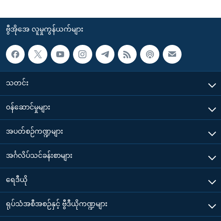
ဗွီအိုအေ လူမှုကွန်ယက်များ
သတင်း
၀န်ဆောင်မှုများ
အပတ်စဉ်ကဏ္ဍများ
အင်္ဂလိပ်သင်ခန်းစာများ
ရေဒီယို
ရုပ်သံအစီအစဉ်နှင့် ဗွီဒီယိုကဏ္ဍများ