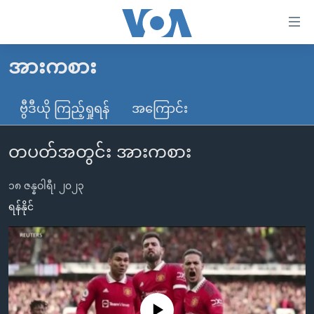
သုံး
ရ
လွယ်ကူ
အားကစား
မူလစာမျက်နှာ
စေ
မြန်မာ
ဗွီဒီယို ကြည့်ရှုရန်
အကြောင်း
သည့်
ကမ္ဘာ့သတင်းများ
Link
တပတ်အတွင်း အားကစား
ဗွီဒီယို
နိုင်ငံတကာ
များ
သတင်းလွတ်လပ်ခွင့်
အမေရိကန်
ပင်မ
၁၈ ဇန္နဝါရီ၊ ၂၀၂၃
ရပ်ဝန်းတခု လမ်းတခု အလွန်
တရုတ်
အကြောင်းအရာ
ရန်နိုင်
သို့
အင်္ဂလိပ်စာလေ့လာမယ်
အစ္စရေး-ပါလက်စတိုင်း
ကျော်
အပတ်စဉ်ကဏ္ဍများ
အမေရိကန်သုံးအီဒီယံ
ကြည့်
ရေဒီယိုနှင့်ရုပ်သံ အချက်အလက်များ
မကြေးမုံရဲ့ အင်္ဂလိပ်စာ
ရေဒီယို
ရန်
ပင်မ
ရေဒီယို/တီဗွီအစီအစဉ်
ရုပ်ရှင်ထဲက အင်္ဂလိပ်စာ
တီဗွီ
No media source currently available