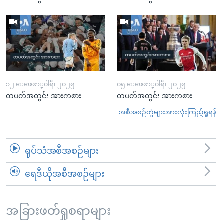
၁၂ ေဖေဖာ္၀ါရီ၊ ၂၀၂၅
၀၅ ေဖေဖာ္၀ါရီ၊ ၂၀၂၅
တပတ်အတွင်း အားကစား
တပတ်အတွင်း အားကစား
အစီအစဉ်တွဲများအားလုံးကြည့်ရှုရန်
ရုပ်သံအစီအစဉ်များ
ရေဒီယိုအစီအစဉ်များ
အခြားဖတ်ရှုစရာများ