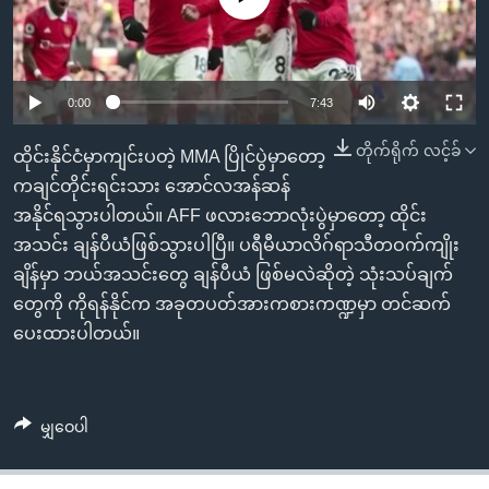
အ
သုတပဒေသာ အင်္ဂလိပ်စာ
ညွန်း
Learning English
စာမျက်နှာ
သို့
ဗွီအိုအေ လူမှုကွန်ယက်များ
0:00
7:43
ကျော်
တိုက်ရိုက် လင့်ခ်
ကြည့်
ထိုင်းနိုင်ငံမှာကျင်းပတဲ့ MMA ပြိုင်ပွဲမှာတော့
ရန်
ကချင်တိုင်းရင်းသား အောင်လအန်ဆန်
ဘာသာစကားများ
ရှာဖွေ
အနိုင်ရသွားပါတယ်။ AFF ဖလားဘောလုံးပွဲမှာတော့ ထိုင်း
ရန်
အသင်း ချန်ပီယံဖြစ်သွားပါပြီ။ ပရီမီယာလိဂ်ရာသီတဝက်ကျိုး
နေရာ
ချိန်မှာ ဘယ်အသင်းတွေ ချန်ပီယံ ဖြစ်မလဲဆိုတဲ့ သုံးသပ်ချက်
သို့
တွေကို ကိုရန်နိုင်က အခုတပတ်အားကစားကဏ္ဍမှာ တင်ဆက်
ကျော်
ပေးထားပါတယ်။
ရန်
မျှဝေပါ