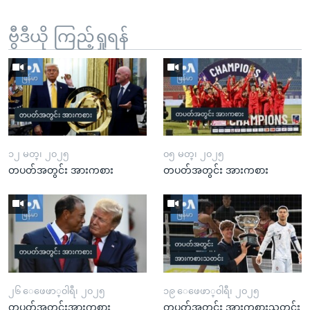
ဗွီဒီယို ကြည့်ရှုရန်
၁၂ မတ္၊ ၂၀၂၅
၀၅ မတ္၊ ၂၀၂၅
တပတ်အတွင်း အားကစား
တပတ်အတွင်း အားကစား
၂၆ ေဖေဖာ္၀ါရီ၊ ၂၀၂၅
၁၉ ေဖေဖာ္၀ါရီ၊ ၂၀၂၅
တပတ်အတွင်းအားကစား
တပတ်အတွင်း အားကစားသတင်း