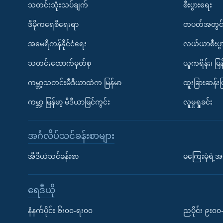
သတင်းသုံးသပ်ချက်
စီးပွားရေး
ဒီမိုကရေစီရေးရာ
တပတ်အတွင်
အမေရိကန်နိုင်ငံရေး
လယ်ယာစီးပွ
သတင်းထောက်မှတ်စု
ယူကရိန်း၊ မြန
ကမ္ဘာ့သတင်းမီဒီယာထဲက မြန်မာ
ထူးခြားဆန်း
ကမ္ဘာ့ မြန်မာ့ မီဒီယာမြင်ကွင်း
လူမှုရှုခင်း
အင်္ဂလိပ်သင်ခန်းစာများ
အီဒီယံသင်ခန်းစာ
မကြေးမုံရဲ့အင
ရေဒီယို
နံနက်ပိုင်း ၆း၀၀-ရး၀၀
ညပိုင်း ၉း၀