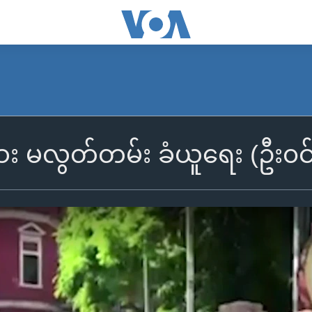
မလွတ်တမ်း ခံယူရေး (ဦး၀င်း