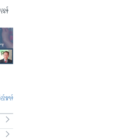
ညွှန်
်ရှုရန်