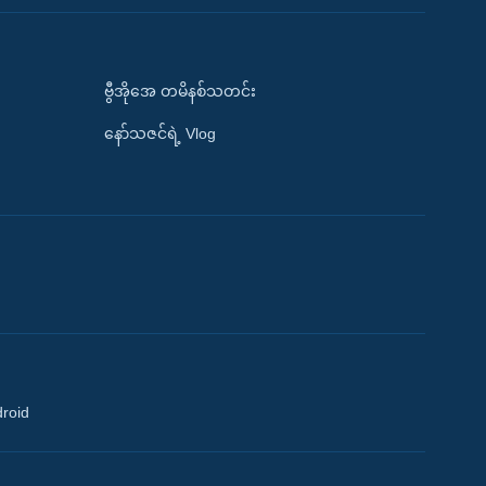
ဗွီအိုအေ တမိနစ်သတင်း
နော်သဇင်ရဲ့ Vlog
droid