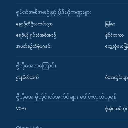
ရုပ်သံအစီအစဉ်နှင့် ဗွီဒီယိုကဏ္ဍများ
နေ့စဉ်တီဗွီသတင်းလွှာ
မြန်မာ
ရေဒီယို ရုပ်သံအစီအစဉ်
နိုင်ငံတကာ
အပတ်စဉ်တီဗွီမဂ္ဂဇင်း
တွေ့ဆုံမေးမြန
ဗွီအိုအေအကြောင်း
ဌာနမိတ်ဆက်
မီတာလှိုင်းမျာ
ဗွီအိုအေ မိုဘိုင်းလ်အက်ပ်များ ဒေါင်းလုတ်ယူရန်
Learning English
VOA+
ဗွီအိုအေမိုဘ
ဗွီအိုအေ လူမှုကွန်ယက်များ
Other Links