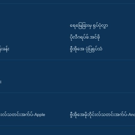
ရေမြေခြားမှ ရုပ်ပုံလွှာ
ပိုလီဂရပ်ဖ်.အင်ဖို
်းခန်း
ဗွီအိုအေ ပုံပြရုပ်သံ
း
ိုင်းလ်သတင်းအက်ပ်-Apple
ဗွီအိုအေမိုဘိုင်းလ်သတင်းအက်ပ်-An