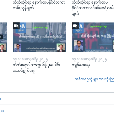
း
တီဘီဆိုင်ရာ နောက်ထပ်နိုင်ငံတကာ
တီဘီဆိုင်ရာ နောက်ထပ်
လမ်းညွှန်ချက်
နိုင်ငံတကာသင်ခန်းစာနဲ့ လမ်း
ချက်
၁၄ ေဖေဖာ္၀ါရီ၊ ၂၀၂၅
၀၇ ေဖေဖာ္၀ါရီ၊ ၂၀၂၅
တီဘီရောဂါကာကွယ်ဖို့ ပူးပေါင်း
ကျန်းမာရေး
ဆောင်ရွက်ရေး
အစီအစဉ်တွဲများအားလုံးကြည့
း
ား