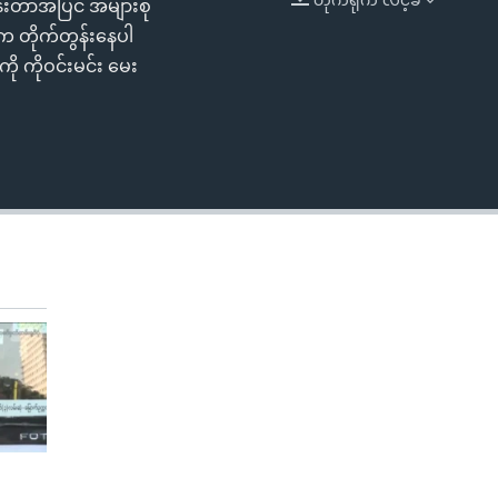
းတာအပြင် အများစု
EMBED
က တိုက်တွန်းနေပါ
ု ကိုဝင်းမင်း မေး