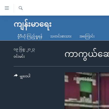
သုံး
ရ
ရှာဖွေ
လွယ်ကူ
မူလစာမျက်နှာ
ကျန်းမာရေး
ရ
စေ
မြန်မာ
လာ
ဗွီဒီယို ကြည့်ရှုရန်
သတင်းစာသား
အကြောင်း
သည့်
ဒ်
ကမ္ဘာ့သတင်းများ
Link
ဗွီဒီယို
နိုင်ငံတကာ
၀၉ ဇြန္၊ ၂၀၂၃
ကာကွယ်ဆေး 
များ
၀င်းမင်း
သတင်းလွတ်လပ်ခွင့်
အမေရိကန်
ပင်မ
ရပ်ဝန်းတခု လမ်းတခု အလွန်
တရုတ်
အကြောင်းအရာ
အင်္ဂလိပ်စာလေ့လာမယ်
အစ္စရေး-ပါလက်စတိုင်း
မျှဝေပါ
သို့
အပတ်စဉ်ကဏ္ဍများ
အမေရိကန်သုံးအီဒီယံ
ကျော်
ကြည့်
ရေဒီယိုနှင့်ရုပ်သံ အချက်အလက်များ
မကြေးမုံရဲ့ အင်္ဂလိပ်စာ
ရေဒီယို
ရန်
ရေဒီယို/တီဗွီအစီအစဉ်
ရုပ်ရှင်ထဲက အင်္ဂလိပ်စာ
တီဗွီ
ပင်မ