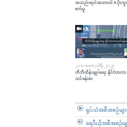
အသည်းရာင်အသားဝါ A ပိုးကူ
စက်မှု
၂၁ ေဖေဖာ္၀ါရီ၊ ၂၀၂၅
တီဘီထိန်းချုပ်ရေး နိုင်ငံတကာ
သင်ခန်းစာ
ရုပ်သံအစီအစဉ်မျာ
ရေဒီယိုအစီအစဉ်မျ