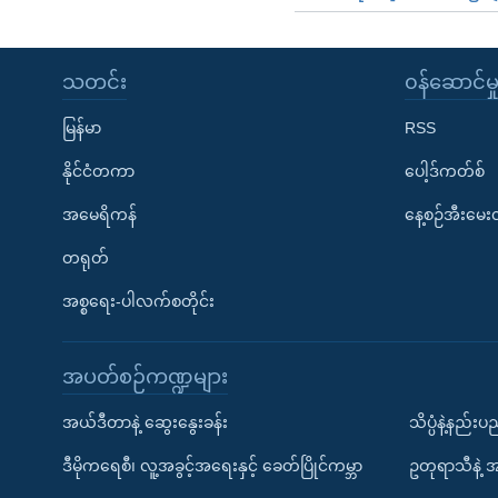
သတင်း
၀န်ဆောင်မှ
မြန်မာ
RSS
နိုင်ငံတကာ
ပေါ့ဒ်ကတ်စ်
အမေရိကန်
နေ့စဉ်အီးမေ
တရုတ်
အစ္စရေး-ပါလက်စတိုင်း
အပတ်စဉ်ကဏ္ဍများ
အယ်ဒီတာနဲ့ ဆွေးနွေးခန်း
သိပ္ပံနဲ့နည်း
ဒီမိုကရေစီ၊ လူ့အခွင့်အရေးနှင့် ခေတ်ပြိုင်ကမ္ဘာ
ဥတုရာသီနဲ့ 