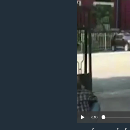
သုတပဒေသာ အင်္ဂလိပ်စာ
အ
ညွန်း
စာမျက်နှာ
သို့
ကျော်
ကြည့်
ရန်
ရှာဖွေ
ရန်
နေရာ
သို့
ကျော်
ရန်
0:00