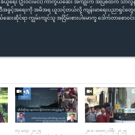
ံယူရေး (ဦး၀င်းမင်း) ကာကွယ်ဆေး အကျိုးက အပြစ်ထက် သာလွန်
်၊ ဒီအခွင့်အရေးကို အမိအရ ယူသင့်တယ်လို့ ကျန်းမာရေးပညာရှင်တွေ
ေးဆိုင်ရာ ကျွမ်းကျင်သူ အငြိမ်းစားပါမောက္ခ ဒေါက်တာစောဝင်းကိ
၀၇ မတ္၊ ၂၀၂၅
၂၈ ေဖေဖာ္၀ါရီ၊ ၂၀၂၅