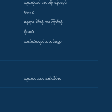
သုတစုံလင် အမေရိကန်တခွင်
Gen Z
နေရာပေါင်းစုံ အကြောင်းစုံ
ဒို့အသံ
သက်တံရောင်သတင်းလွှာ
သုတပဒေသာ အင်္ဂလိပ်စာ