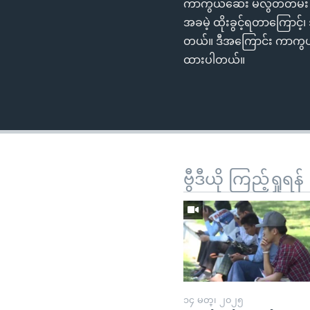
ကာကွယ်ဆေး မလွတ်တမ်း ခ
အခမဲ့ ထိုးခွင့်ရတာကြောင့
တယ်။ ဒီအကြောင်း ကာကွယ်ဆ
ထားပါတယ်။
ဗွီဒီယို ကြည့်ရှုရန်
၁၄ မတ္၊ ၂၀၂၅