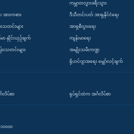
ကမ္ဘာတလွှားခရီးသွား
း အားကစား
ဒီသီတင်းပတ် အာရှနိုင်ငံရေး
ားသတင်းများ
အာရှစီးပွားရေး
်မာ နှိုင်းယှဉ်ချက်
ကျန်းမာရေး
ပြားသတင်းများ
အမျိုးသမီးကဏ္ဍ
ရိုဟင်ဂျာအရေး မျှော်လင့်ချက်
်္ဂလိပ်စာ
ရုပ်ရှင်ထဲက အင်္ဂလိပ်စာ
၀-၁၀း၀၀