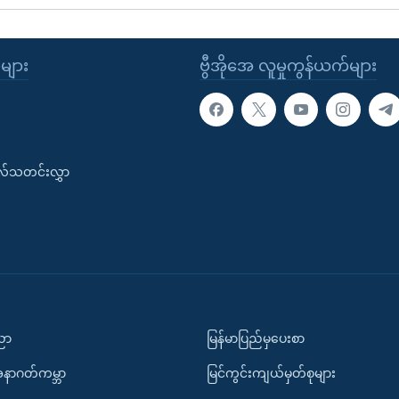
ုများ
ဗွီအိုအေ လူမှုကွန်ယက်များ
းလ်သတင်းလွှာ
ပညာ
မြန်မာပြည်မှပေးစာ
အနာဂတ်ကမ္ဘာ
မြင်ကွင်းကျယ်မှတ်စုများ