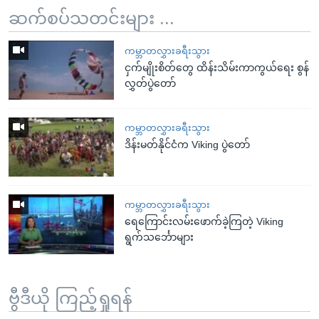
ဆက်စပ်သတင်းများ ...
ကမ္ဘာတလွှားခရီးသွား
ငှက်မျိုးစိတ်တွေ ထိန်းသိမ်းကာကွယ်ရေး စွန်
လွှတ်ပွဲတော်
ကမ္ဘာတလွှားခရီးသွား
ဒိန်းမတ်နိုင်ငံက Viking ပွဲတော်
ကမ္ဘာတလွှားခရီးသွား
ရေကြောင်းလမ်းဖောက်ခဲ့ကြတဲ့ Viking
ရွက်သင်္ဘောများ
ဗွီဒီယို ကြည့်ရှုရန်