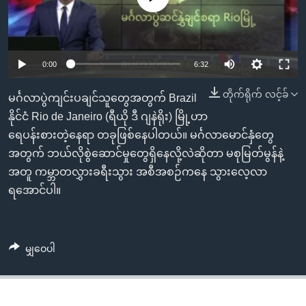
အ
သုတပဒေသာ အင်္ဂလိပ်စာ
ညွန်း
Learning English
စာမျက်နှာ
သို့
ဗွီအိုအေ လူမှုကွန်ယက်များ
0:00
6:32
ကျော်
တိုက်ရိုက် လင့်ခ်
ကြည့်
မင်္ဂလာပွဲကျင်းပချင်သူတွေအတွက် Brazil
ရန်
နိုင်ငံ Rio de Janeiro (ရီယို ဒီ ဂျနဲရိုး) မြို့ဟာ
ဘာသာစကားများ
ရှာဖွေ
ရေပန်းစားတဲ့နေရာ တခုဖြစ်နေပါတယ်။ မင်္ဂလာမောင်နှံတွေ
ရန်
အတွက် ဘယ်လိုစွဲဆောင်မှုတွေရှိနေလို့လဲဆိုတာ မစုမြတ်မွန်နဲ့
နေရာ
အတူ ကမ္ဘာတလွှားခရီးသွား အစီအစဉ်ကနေ သွားလေ့လာ
သို့
ရအောင်ပါ။
ကျော်
ရန်
မျှဝေပါ