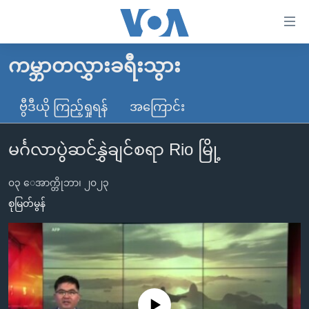
သုံး
ရ
လွယ်ကူ
ကမ္ဘာတလွှားခရီးသွား
မူလစာမျက်နှာ
စေ
မြန်မာ
ဗွီဒီယို ကြည့်ရှုရန်
အကြောင်း
သည့်
ကမ္ဘာ့သတင်းများ
Link
မင်္ဂလာပွဲဆင်နွှဲချင်စရာ Rio မြို့
ဗွီဒီယို
နိုင်ငံတကာ
များ
သတင်းလွတ်လပ်ခွင့်
အမေရိကန်
ပင်မ
၀၃ ေအာက္တိုဘာ၊ ၂၀၂၃
ရပ်ဝန်းတခု လမ်းတခု အလွန်
တရုတ်
အကြောင်းအရာ
စုမြတ်မွန်
သို့
အင်္ဂလိပ်စာလေ့လာမယ်
အစ္စရေး-ပါလက်စတိုင်း
ကျော်
အပတ်စဉ်ကဏ္ဍများ
အမေရိကန်သုံးအီဒီယံ
ကြည့်
ရေဒီယိုနှင့်ရုပ်သံ အချက်အလက်များ
မကြေးမုံရဲ့ အင်္ဂလိပ်စာ
ရေဒီယို
ရန်
ပင်မ
ရေဒီယို/တီဗွီအစီအစဉ်
ရုပ်ရှင်ထဲက အင်္ဂလိပ်စာ
တီဗွီ
No media source currently available