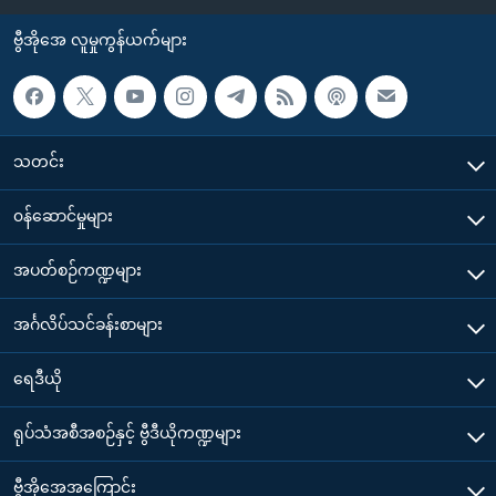
ဗွီအိုအေ လူမှုကွန်ယက်များ
သတင်း
၀န်ဆောင်မှုများ
အပတ်စဉ်ကဏ္ဍများ
အင်္ဂလိပ်သင်ခန်းစာများ
ရေဒီယို
ရုပ်သံအစီအစဉ်နှင့် ဗွီဒီယိုကဏ္ဍများ
ဗွီအိုအေအကြောင်း