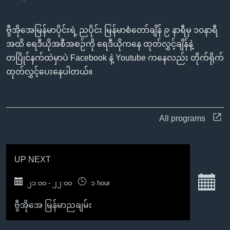
အ
သုတပဒေသာ အင်္ဂလိပ်စာ
ညွန်း
Learning English
ဗွီအိုအေမြန်မာပိုင်းရဲ့ ညပိုင်း မြန်မာစံတော်ချိန် ၉ နာရီမှ ၁၀နာရီ
စာမျက်နှာ
အထိ ရေဒီယိုအစီအစဉ်ကို ရေဒီယိုကနေ ထုတ်လွှင့်ချိန်နဲ့
သို့
ဗွီအိုအေ လူမှုကွန်ယက်များ
တပြိုင်နက်ထဲမှာပဲ Facebook နဲ့ Youtube ကနေလည်း တိုက်ရိုက်
ကျော်
ထုတ်လွှင့်ပေးနေပါတယ်။
ကြည့်
ရန်
ဘာသာစကားများ
ရှာဖွေ
ရန်
All programs
နေရာ
သို့
ကျော်
UP NEXT
ရန်
S
၂၁:၀၀ - ၂၂:၀၀
၁ hour
ဗွီအိုအေ မြန်မာညချမ်း