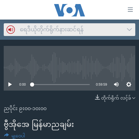
သုံး
ရ
လွယ်ကူ
ရေဒီယိုတိုက်ရိုက်နားဆင်ရန်
မူလစာမျက်နှာ
စေ
မြန်မာ
သည့်
ကမ္ဘာ့သတင်းများ
Link
ဗွီဒီယို
နိုင်ငံတကာ
များ
No media source currently available
သတင်းလွတ်လပ်ခွင့်
အမေရိကန်
ပင်မ
0:00
0:59:59
ရပ်ဝန်းတခု လမ်းတခု အလွန်
တရုတ်
အကြောင်းအရာ
တိုက်ရိုက် လင့်ခ်
သို့
အင်္ဂလိပ်စာလေ့လာမယ်
အစ္စရေး-ပါလက်စတိုင်း
ကျော်
ညပိုင်း ၉း၀၀-၁၀း၀၀
အပတ်စဉ်ကဏ္ဍများ
အမေရိကန်သုံးအီဒီယံ
ကြည့်
ရေဒီယိုနှင့်ရုပ်သံ အချက်အလက်များ
မကြေးမုံရဲ့ အင်္ဂလိပ်စာ
ရေဒီယို
ဗွီအိုအေ မြန်မာညချမ်း
ရန်
ပင်မ
ရေဒီယို/တီဗွီအစီအစဉ်
ရုပ်ရှင်ထဲက အင်္ဂလိပ်စာ
တီဗွီ
မျှဝေပါ