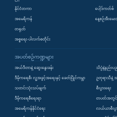
နိုင်ငံတကာ
ပေါ့ဒ်ကတ်စ်
အမေရိကန်
နေ့စဉ်အီးမေ
တရုတ်
အစ္စရေး-ပါလက်စတိုင်း
အပတ်စဉ်ကဏ္ဍများ
အယ်ဒီတာနဲ့ ဆွေးနွေးခန်း
သိပ္ပံနဲ့နည်း
ဒီမိုကရေစီ၊ လူ့အခွင့်အရေးနှင့် ခေတ်ပြိုင်ကမ္ဘာ
ဥတုရာသီနဲ့ 
သတင်းသုံးသပ်ချက်
စီးပွားရေး
ဒီမိုကရေစီရေးရာ
တပတ်အတွင်
အမေရိကန်နိုင်ငံရေး
လယ်ယာစီးပွ