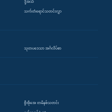
ဒို့အသံ
သက်တံရောင်သတင်းလွှာ
သုတပဒေသာ အင်္ဂလိပ်စာ
ဗွီအိုအေ တမိနစ်သတင်း