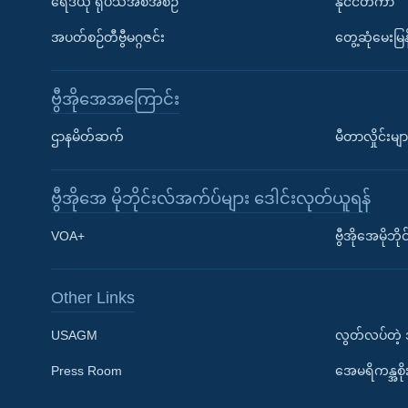
ရေဒီယို ရုပ်သံအစီအစဉ်
နိုင်ငံတကာ
အပတ်စဉ်တီဗွီမဂ္ဂဇင်း
တွေ့ဆုံမေးမြန
ဗွီအိုအေအကြောင်း
ဌာနမိတ်ဆက်
မီတာလှိုင်းမျာ
ဗွီအိုအေ မိုဘိုင်းလ်အက်ပ်များ ဒေါင်းလုတ်ယူရန်
Learning English
VOA+
ဗွီအိုအေမိုဘ
ဗွီအိုအေ လူမှုကွန်ယက်များ
Other Links
USAGM
လွတ်လပ်တဲ့
Press Room
အေမရိကန္အစိ
ဘာသာစကားများ