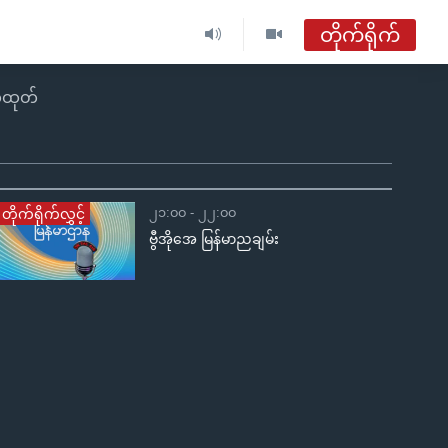
တိုက်ရိုက်
ဗွီအိုအေ မြန်မာညချမ်း
်ထုတ်
တိုက်ရိုက်ထုတ်လွှင့်မှု
အစီအစဉ်များ
၂၁:၀၀ - ၂၂:၀၀
တိုက်ရိုက်လွှင့်
ဗွီအိုအေ မြန်မာညချမ်း
ဗွီအိုအေ မြန်မာညချမ်း
ရေဒီယိုတိုက်ရိုက်နားဆင်ရန်