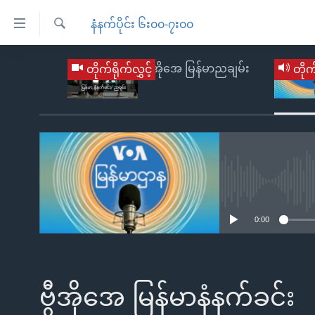
သုံး
နံနက်ပိုင်း ၆း၀၀-၇း၀၀
ရ
ရှာဖွေ
လွယ်ကူ
မူလစာမျက်နှာ
ဗွီအိုအေ မြန်မာညချမ်း
တိုက်ရိုက်လွှင့်
တိုက်
ရ
စေ
မြန်မာ
လာ
သည့်
ဒ်
ကမ္ဘာ့သတင်းများ
Link
ဗွီဒီယို
နိုင်ငံတကာ
များ
သတင်းလွတ်လပ်ခွင့်
အမေရိကန်
ပင်မ
ရပ်ဝန်းတခု လမ်းတခု အလွန်
No media sourc
တရုတ်
အကြောင်းအရာ
အင်္ဂလိပ်စာလေ့လာမယ်
အစ္စရေး-ပါလက်စတိုင်း
0:00
သို့
အပတ်စဉ်ကဏ္ဍများ
အမေရိကန်သုံးအီဒီယံ
ကျော်
ကြည့်
ရေဒီယိုနှင့်ရုပ်သံ အချက်အလက်များ
မကြေးမုံရဲ့ အင်္ဂလိပ်စာ
ရေဒီယို
ရန်
ဗွီအိုအေ မြန်မာနံနက်ခင်း
ရေဒီယို/တီဗွီအစီအစဉ်
ရုပ်ရှင်ထဲက အင်္ဂလိပ်စာ
တီဗွီ
ပင်မ