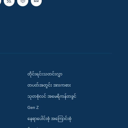
တိုင်းရင်းသတင်းလွှာ
တပတ်အတွင်း အားကစား
သုတစုံလင် အမေရိကန်တခွင်
Gen Z
နေရာပေါင်းစုံ အကြောင်းစုံ