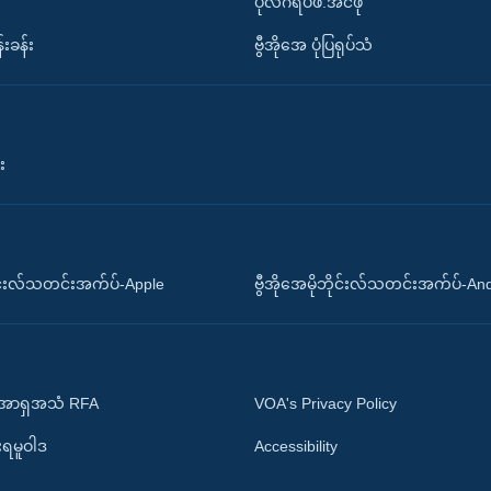
ပိုလီဂရပ်ဖ်.အင်ဖို
်းခန်း
ဗွီအိုအေ ပုံပြရုပ်သံ
း
ိုင်းလ်သတင်းအက်ပ်-Apple
ဗွီအိုအေမိုဘိုင်းလ်သတင်းအက်ပ်-An
 အာရှအသံ RFA
VOA's Privacy Policy
ုးရမူဝါဒ
Accessibility