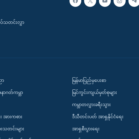
းလ်သတင်းလွှာ
ပညာ
မြန်မာပြည်မှပေးစာ
အနာဂတ်ကမ္ဘာ
မြင်ကွင်းကျယ်မှတ်စုများ
ကမ္ဘာတလွှားခရီးသွား
း အားကစား
ဒီသီတင်းပတ် အာရှနိုင်ငံရေး
ားသတင်းများ
အာရှစီးပွားရေး