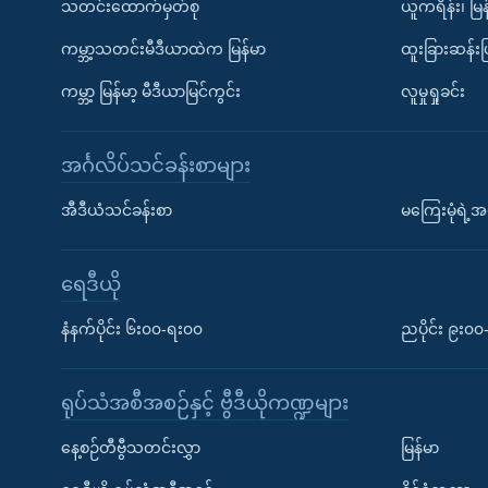
သတင်းထောက်မှတ်စု
ယူကရိန်း၊ မြန
ကမ္ဘာ့သတင်းမီဒီယာထဲက မြန်မာ
ထူးခြားဆန်း
ကမ္ဘာ့ မြန်မာ့ မီဒီယာမြင်ကွင်း
လူမှုရှုခင်း
အင်္ဂလိပ်သင်ခန်းစာများ
အီဒီယံသင်ခန်းစာ
မကြေးမုံရဲ့အင
ရေဒီယို
နံနက်ပိုင်း ၆း၀၀-ရး၀၀
ညပိုင်း ၉း၀
ရုပ်သံအစီအစဉ်နှင့် ဗွီဒီယိုကဏ္ဍများ
နေ့စဉ်တီဗွီသတင်းလွှာ
မြန်မာ