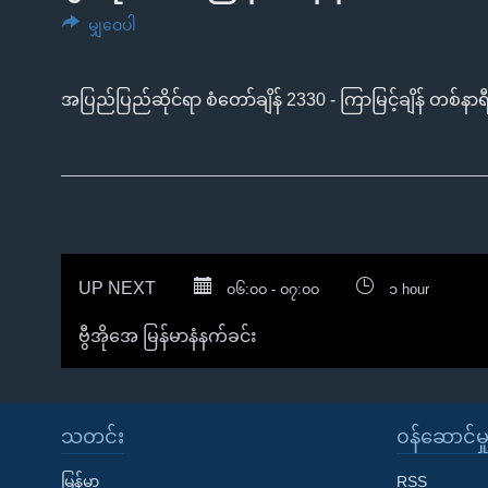
သုတပဒေသာ အင်္ဂလိပ်စာ
အ
မျှဝေပါ
ညွန်း
စာမျက်နှာ
သို့
အပြည်ပြည်ဆိုင်ရာ စံတော်ချိန် 2330 - ကြာမြင့်ချိန် တစ်နာရ
ကျော်
ကြည့်
ရန်
ရှာဖွေ
ရန်
နေရာ
UP NEXT
၀၆:၀၀ - ၀၇:၀၀
၁ hour
သို့
ကျော်
ဗွီအိုအေ မြန်မာနံနက်ခင်း
ရန်
သတင်း
၀န်ဆောင်မှ
မြန်မာ
RSS