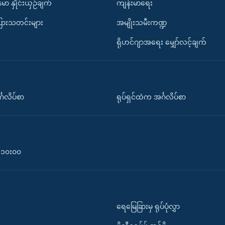
်မာ နှိုင်းယှဉ်ချက်
ကျန်းမာရေး
ပြားသတင်းများ
အမျိုးသမီးကဏ္ဍ
ရိုဟင်ဂျာအရေး မျှော်လင့်ချက်
်္ဂလိပ်စာ
ရုပ်ရှင်ထဲက အင်္ဂလိပ်စာ
၀-၁၀း၀၀
ရေမြေခြားမှ ရုပ်ပုံလွှာ