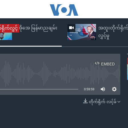
ဗွီအိုအေ မြန်မာညချမ်း
အထူးတိုက်ရိုက
ရိုက်လွှင့်
လွှင့်မှု
EMBED
e currently available
0:59:59
တိုက်ရိုက် လင့်ခ်
EMBED