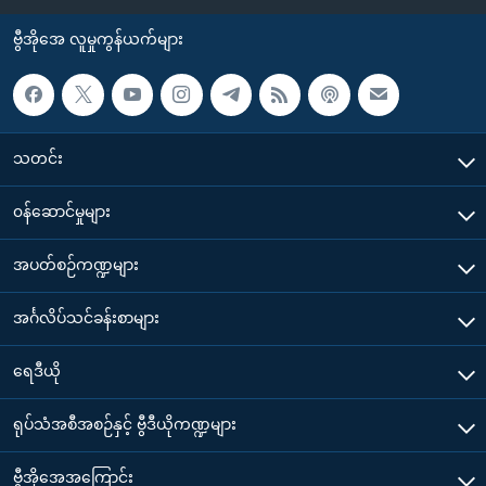
ဗွီအိုအေ လူမှုကွန်ယက်များ
သတင်း
၀န်ဆောင်မှုများ
အပတ်စဉ်ကဏ္ဍများ
အင်္ဂလိပ်သင်ခန်းစာများ
ရေဒီယို
ရုပ်သံအစီအစဉ်နှင့် ဗွီဒီယိုကဏ္ဍများ
ဗွီအိုအေအကြောင်း