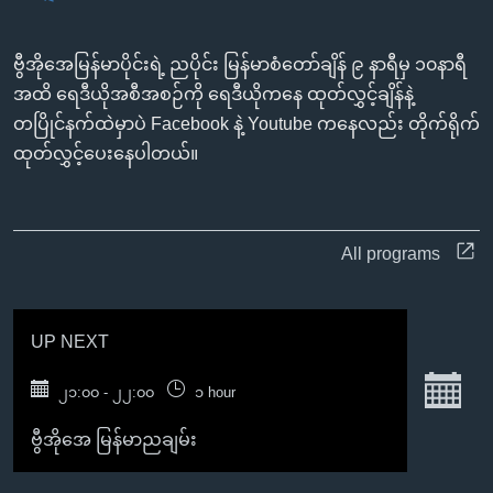
အ
သုတပဒေသာ အင်္ဂလိပ်စာ
ညွန်း
Learning English
ဗွီအိုအေမြန်မာပိုင်းရဲ့ ညပိုင်း မြန်မာစံတော်ချိန် ၉ နာရီမှ ၁၀နာရီ
စာမျက်နှာ
အထိ ရေဒီယိုအစီအစဉ်ကို ရေဒီယိုကနေ ထုတ်လွှင့်ချိန်နဲ့
သို့
ဗွီအိုအေ လူမှုကွန်ယက်များ
တပြိုင်နက်ထဲမှာပဲ Facebook နဲ့ Youtube ကနေလည်း တိုက်ရိုက်
ကျော်
ထုတ်လွှင့်ပေးနေပါတယ်။
ကြည့်
ရန်
ဘာသာစကားများ
ရှာဖွေ
ရန်
All programs
နေရာ
သို့
ကျော်
UP NEXT
ရန်
S
၂၁:၀၀ - ၂၂:၀၀
၁ hour
ဗွီအိုအေ မြန်မာညချမ်း