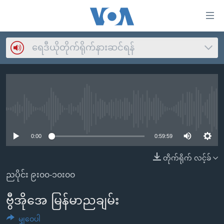
သုံး
ရ
လွယ်ကူ
ရေဒီယိုတိုက်ရိုက်နားဆင်ရန်
မူလစာမျက်နှာ
စေ
မြန်မာ
သည့်
ကမ္ဘာ့သတင်းများ
Link
ဗွီဒီယို
နိုင်ငံတကာ
များ
No media source currently available
သတင်းလွတ်လပ်ခွင့်
အမေရိကန်
ပင်မ
0:00
0:59:59
ရပ်ဝန်းတခု လမ်းတခု အလွန်
တရုတ်
အကြောင်းအရာ
တိုက်ရိုက် လင့်ခ်
သို့
အင်္ဂလိပ်စာလေ့လာမယ်
အစ္စရေး-ပါလက်စတိုင်း
ကျော်
ညပိုင်း ၉း၀၀-၁၀း၀၀
အပတ်စဉ်ကဏ္ဍများ
အမေရိကန်သုံးအီဒီယံ
ကြည့်
ရေဒီယိုနှင့်ရုပ်သံ အချက်အလက်များ
မကြေးမုံရဲ့ အင်္ဂလိပ်စာ
ရေဒီယို
ဗွီအိုအေ မြန်မာညချမ်း
ရန်
ပင်မ
ရေဒီယို/တီဗွီအစီအစဉ်
ရုပ်ရှင်ထဲက အင်္ဂလိပ်စာ
တီဗွီ
မျှဝေပါ