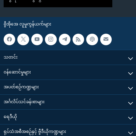
ဗွီအိုအေ လူမှုကွန်ယက်များ
သတင်း
၀န်ဆောင်မှုများ
အပတ်စဉ်ကဏ္ဍများ
အင်္ဂလိပ်သင်ခန်းစာများ
ရေဒီယို
ရုပ်သံအစီအစဉ်နှင့် ဗွီဒီယိုကဏ္ဍများ