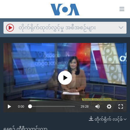
သုံး
ရ
လွယ်ကူ
တိုက်ရိုက်ထုတ်လွှင့်မှု အစီအစဉ်များ
မူလစာမျက်နှာ
စေ
မြန်မာ
သည့်
ကမ္ဘာ့သတင်းများ
Link
ဗွီဒီယို
နိုင်ငံတကာ
များ
သတင်းလွတ်လပ်ခွင့်
အမေရိကန်
ပင်မ
No media source currently available
ရပ်ဝန်းတခု လမ်းတခု အလွန်
တရုတ်
အကြောင်းအရာ
သို့
အင်္ဂလိပ်စာလေ့လာမယ်
အစ္စရေး-ပါလက်စတိုင်း
ကျော်
အပတ်စဉ်ကဏ္ဍများ
အမေရိကန်သုံးအီဒီယံ
0:00
29:28
ကြည့်
ရေဒီယိုနှင့်ရုပ်သံ အချက်အလက်များ
မကြေးမုံရဲ့ အင်္ဂလိပ်စာ
ရေဒီယို
ရန်
တိုက်ရိုက် လင့်ခ်
ပင်မ
ရေဒီယို/တီဗွီအစီအစဉ်
ရုပ်ရှင်ထဲက အင်္ဂလိပ်စာ
တီဗွီ
နေ့စဉ် တီဗွီသတင်းလွှာ