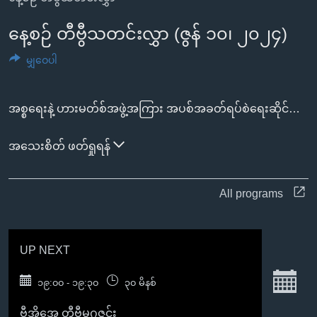
အ
သုတပဒေသာ အင်္ဂလိပ်စာ
ညွန်း
Learning English
နေ့စဉ် တီဗွီသတင်းလွှာ (ဇွန် ၁၀၊ ၂၀၂၄)
စာမျက်နှာ
မျှဝေပါ
သို့
ဗွီအိုအေ လူမှုကွန်ယက်များ
ကျော်
ကြည့်
အစ္စရေးနဲ့ ဟားမတ်စ်အဖွဲ့အကြား အပစ်အခတ်ရပ်စဲရေးဆိုင်ရာ အဆိုပြုချက်ကို ဟားမတ်စ်အဖွဲ့က လက်ခံလာဖို့ ကုလသမဂ္ဂ လုံခြုံရေးကောင်စီက မဲခွဲ ဆုံးဖြတ်ပေးဖို့ အမေရိကန်ပြည်ထောင်စုတောင်းဆို၊ ယူကရိန်းငြိမ်းချမ်းရေးညီလာခံကို နိုင်ငံတွေနဲ့ အဖွဲ့အစည်းပေါင်း ၉၀ က ကိုယ်စားလှယ်တွေတက်ရောက်မယ်လို့ အိမ်ရှင်ဆွစ်ဇာလန်ပြော၊ မြန်မာနိုင်ငံမှာ လက်ရှိဖြစ်ပွားနေတဲ့ ပဋိပက္ခနဲ့ အကျပ်အတည်းတွေကြား လူသားချင်းစာနာထောက်ထားမှု လိုအပ်ချက်တွေ ပြည့်မှီရေးဟာ ဥရောပသမဂ္ဂနိုင်ငံတွေရဲ့ အဓိက ဦးစားပေးလုပ်ငန်းတခုဖြစ်
ရန်
ဘာသာစကားများ
ရှာဖွေ
အသေးစိတ် ဖတ်ရှုရန်
ရန်
နေရာ
All programs
သို့
ကျော်
ရန်
UP NEXT
S
၁၉:၀၀ - ၁၉:၃၀
၃၀ မိနစ်
ဗွီအိုအေ တီဗွီမဂ္ဂဇင်း