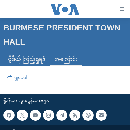
သုံး
ရ
လွယ်ကူ
BURMESE PRESIDENT TOWN
မူလစာမျက်နှာ
စေ
HALL
မြန်မာ
သည့်
ကမ္ဘာ့သတင်းများ
Link
ဗွီဒီယို ကြည့်ရှုရန်
အကြောင်း
ဗွီဒီယို
နိုင်ငံတကာ
များ
သတင်းလွတ်လပ်ခွင့်
အမေရိကန်
ပင်မ
မျှဝေပါ
ရပ်ဝန်းတခု လမ်းတခု အလွန်
တရုတ်
အကြောင်းအရာ
သို့
အင်္ဂလိပ်စာလေ့လာမယ်
အစ္စရေး-ပါလက်စတိုင်း
ကျော်
ဗွီအိုအေ လူမှုကွန်ယက်များ
အပတ်စဉ်ကဏ္ဍများ
အမေရိကန်သုံးအီဒီယံ
ကြည့်
ရေဒီယိုနှင့်ရုပ်သံ အချက်အလက်များ
မကြေးမုံရဲ့ အင်္ဂလိပ်စာ
ရေဒီယို
ရန်
ပင်မ
ရေဒီယို/တီဗွီအစီအစဉ်
ရုပ်ရှင်ထဲက အင်္ဂလိပ်စာ
တီဗွီ