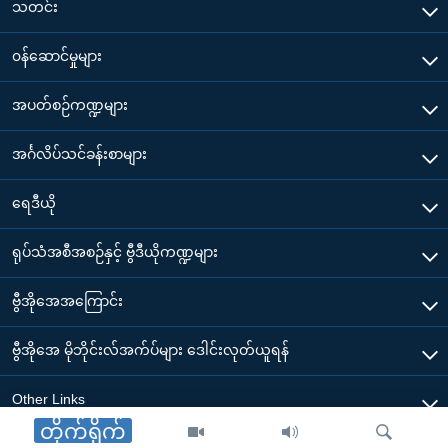
အ
သတင်း
သုတပဒေသာ အင်္ဂလိပ်စာ
ညွန်း
Learning English
၀န်ဆောင်မှုများ
စာမျက်နှာ
သို့
ဗွီအိုအေ လူမှုကွန်ယက်များ
အပတ်စဉ်ကဏ္ဍများ
ကျော်
ကြည့်
အင်္ဂလိပ်သင်ခန်းစာများ
ရန်
ဘာသာစကားများ
ရှာဖွေ
ရေဒီယို
ရန်
နေရာ
ရုပ်သံအစီအစဉ်နှင့် ဗွီဒီယိုကဏ္ဍများ
သို့
ဗွီအိုအေအကြောင်း
ကျော်
ရန်
ဗွီအိုအေ မိုဘိုင်းလ်အက်ပ်များ ဒေါင်းလုတ်ယူရန်
Other Links
တိုက်ရိုက်