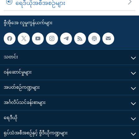
ရေဒီယိုအစီအစဉ်များ
ဗွီအိုအေ လူမှုကွန်ယက်များ
သတင်း
၀န်ဆောင်မှုများ
အပတ်စဉ်ကဏ္ဍများ
အင်္ဂလိပ်သင်ခန်းစာများ
ရေဒီယို
ရုပ်သံအစီအစဉ်နှင့် ဗွီဒီယိုကဏ္ဍများ