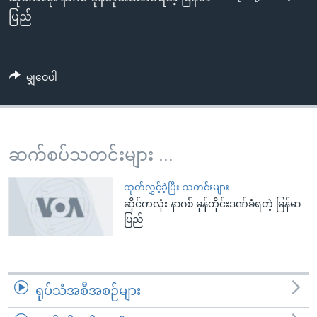
EMBED
အ
သုတပဒေသာ အင်္ဂလိပ်စာ
ပြည်
ညွန်း
Learning English
စာမျက်နှာ
သို့
ဗွီအိုအေ လူမှုကွန်ယက်များ
မျှဝေပါ
ကျော်
ကြည့်
ရန်
ဘာသာစကားများ
ရှာဖွေ
ဆက်စပ်သတင်းများ ...
ရန်
နေရာ
ထုတ်လွှင့်ခဲ့ပြီး သတင်းများ
သို့
ဆိုင်ကလုံး နာဂစ် မုန်တိုင်းဒဏ်ခံရတဲ့ မြန်မာ
ကျော်
ပြည်
ရန်
ရုပ်သံအစီအစဉ်များ