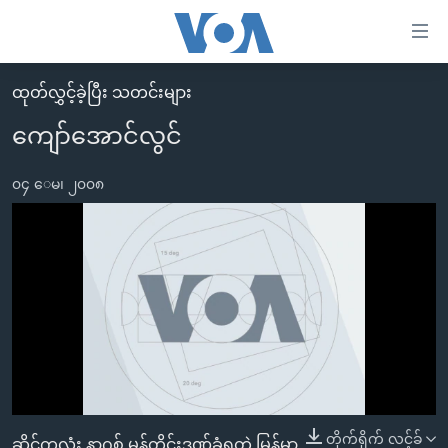
သုံး
EMBED
ရ
လွယ်ကူ
ထုတ်လွှင့်ခဲ့ပြီး သတင်းများ
မူလစာမျက်နှာ
စေ
ကျော်အောင်လွင်
မြန်မာ
သည့်
ကမ္ဘာ့သတင်းများ
၀၄ ေမ၊ ၂၀၀၈
Link
ဗွီဒီယို
နိုင်ငံတကာ
များ
သတင်းလွတ်လပ်ခွင့်
အမေရိကန်
ပင်မ
ရပ်ဝန်းတခု လမ်းတခု အလွန်
တရုတ်
အကြောင်းအရာ
No media source currently available
သို့
အင်္ဂလိပ်စာလေ့လာမယ်
အစ္စရေး-ပါလက်စတိုင်း
ကျော်
အပတ်စဉ်ကဏ္ဍများ
အမေရိကန်သုံးအီဒီယံ
ကြည့်
ရေဒီယိုနှင့်ရုပ်သံ အချက်အလက်များ
မကြေးမုံရဲ့ အင်္ဂလိပ်စာ
ရေဒီယို
ရန်
ပင်မ
ရေဒီယို/တီဗွီအစီအစဉ်
ရုပ်ရှင်ထဲက အင်္ဂလိပ်စာ
တီဗွီ
0:00
0:00:00
တိုက်ရိုက် လင့်ခ်
ဆိုင်ကလုံး နာဂစ် မုန်တိုင်းဒဏ်ခံရတဲ့ မြန်မာ