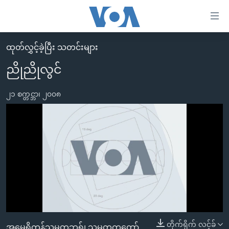
သုံး
EMBED
ရ
လွယ်ကူ
ထုတ်လွှင့်ခဲ့ပြီး သတင်းများ
မူလစာမျက်နှာ
စေ
ညိုညိုလွင်
မြန်မာ
သည့်
ကမ္ဘာ့သတင်းများ
၂၁ စက္တင္ဘာ၊ ၂၀၀၈
Link
ဗွီဒီယို
နိုင်ငံတကာ
များ
သတင်းလွတ်လပ်ခွင့်
အမေရိကန်
ပင်မ
ရပ်ဝန်းတခု လမ်းတခု အလွန်
တရုတ်
အကြောင်းအရာ
No media source currently available
သို့
အင်္ဂလိပ်စာလေ့လာမယ်
အစ္စရေး-ပါလက်စတိုင်း
ကျော်
အပတ်စဉ်ကဏ္ဍများ
အမေရိကန်သုံးအီဒီယံ
ကြည့်
ရေဒီယိုနှင့်ရုပ်သံ အချက်အလက်များ
မကြေးမုံရဲ့ အင်္ဂလိပ်စာ
ရေဒီယို
ရန်
ပင်မ
ရေဒီယို/တီဗွီအစီအစဉ်
ရုပ်ရှင်ထဲက အင်္ဂလိပ်စာ
တီဗွီ
0:00
0:00:00
တိုက်ရိုက် လင့်ခ်
အမေရိကန်သမ္မတဘုရှ်၊ သမ္မတကတော်