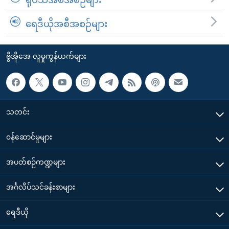
ရုပ်သံအစီအစဉ်များ
ရေဒီယိုအစီအစဉ်များ
ဗွီအိုအေ လူမှုကွန်ယက်များ
သတင်း
၀န်ဆောင်မှုများ
အပတ်စဉ်ကဏ္ဍများ
အင်္ဂလိပ်သင်ခန်းစာများ
ရေဒီယို