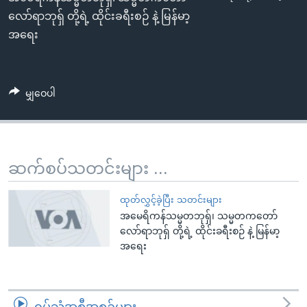
EMBED
အ
သုတပဒေသာ အင်္ဂလိပ်စာ
လော်ရာဘုရှ် တို့ရဲ့ ထိုင်းခရီးစဉ် နဲ့ မြန်မာ့
ညွန်း
Learning English
အရေး
စာမျက်နှာ
သို့
ဗွီအိုအေ လူမှုကွန်ယက်များ
ကျော်
မျှဝေပါ
ကြည့်
ရန်
ဘာသာစကားများ
ရှာဖွေ
ရန်
ဆက်စပ်သတင်းများ ...
နေရာ
သို့
ထုတ်လွှင့်ခဲ့ပြီး သတင်းများ
ကျော်
အမေရိကန်သမ္မတဘုရှ်၊ သမ္မတကတော်
ရန်
လော်ရာဘုရှ် တို့ရဲ့ ထိုင်းခရီးစဉ် နဲ့ မြန်မာ့
အရေး