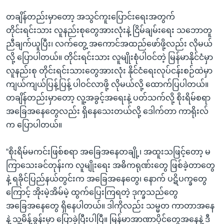
တချိန်တည်းမှာတော့ အသွင်ကူးပြောင်းရေးအတွက်
တိုင်းရင်းသား လူနည်းစုတွေအားလုံးနဲ့ ငြိမ်ချမ်းရေး သဘောတူ
ညီချက်ယူပြီး၊ လက်တွေ့ အကောင်အထည်ဖော်ဖို့လည်း လိုမယ်
လို့ ပြောပါတယ်။ တိုင်းရင်းသား လူမျိုးစုံပါဝင်တဲ့ မြန်မာနိုင်ငံမှာ
လူနည်းစု တိုင်းရင်းသားတွေအားလုံး နိုင်ငံရေးလုပ်ငန်းစဉ်ထဲမှာ
ကျယ်ကျယ်ပြန့်ပြန့် ပါဝင်လာဖို့ လိုမယ်လို့ ထောက်ပြပါတယ်။
တချိန်တည်းမှာတော့ လူ့အခွင့်အရေးနဲ့ ပတ်သက်လို့ စိုးရိမ်စရာ
အခြေအနေတွေလည်း ရှိနေသေးတယ်လို့ ဒေါက်တာ ကာရိုးလ်
က ပြောပါတယ်။
“စိုးရိမ်မကင်းဖြစ်စရာ အခြေအနေတချို့၊ အထူးသဖြင့်တော့ မ
ကြာသေးခင်တုန်းက လူမျိုးရေး အဓိကရုဏ်းတွေ ဖြစ်ခဲ့တာတွေ
နဲ့ ရခိုင်ပြည်နယ်တွင်းက အခြေအနေတွေ၊ နောက် ပဋိပက္ခတွေ
ကြောင့် အိုးမဲ့အိမ်မဲ့ ထွက်ပြေးကြရတဲ့ ဒုက္ခသည်တွေ
အခြေအနေတွေ ရှိနေပါတယ်။ ဒါကိုလည်း သမ္မတ ကာတာအနေ
နဲ့ သူ့မိန့်ခွန်းမှာ ပြောခဲ့ပြီးပါပြီ။ မြန်မာအာဏာပိုင်တွေအနေနဲ့ ဒီ