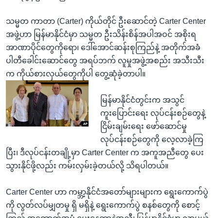
သမ္မတ ကာတာ (Carter) ကိုယ်တိုင် ဦးဆောင်တဲ့ Carter Center
အဖွဲ့ဟာ မြန်မာနိုင်ငံမှာ သမ္မတ ဦးသိန်းစိန်အပါအဝင် အစိုးရ
အာဏာပိုင်တွေကိုရော၊ ဒေါ်အောင်ဆန်းစုကြည်နဲ့ အတိုက်အခံ
ပါတီခေါင်းဆောင်တွေ အရပ်ဘက် လူမှုအဖွဲ့အစည်း အသီးသီး
က ကိုယ်စားလှယ်တွေကိုပါ တွေ့ဆုံခဲ့တာပါ။
မြန်မာနိုင်ငံတွင်းက အသွင်
ကူးပြောင်းရေး လုပ်ငန်းစဉ်တွေနဲ့
ငြိမ်းချမ်းရေး ဖော်ဆောင်မှု
လုပ်ငန်းစဉ်တွေကို လေ့လာခဲ့ကြ
ပြီး၊ ဒီလုပ်ငန်းတချို့မှာ Carter Center က အကူအညီတွေ ပေး
သွားနိုင်ဖို့လည်း ကမ်းလှမ်းခဲ့တယ်လို့ သိရပါတယ်။
Carter Center ဟာ ကမ္ဘာ့နိုင်ငံအတော်များများက ရွေးကောက်ပွဲ
ကို လွတ်လပ်မျှတမှု ရှိ မရှိနဲ့ ရွေးကောက်ပွဲ စနစ်တွေကို စောင့်