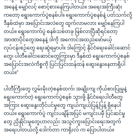
အနေနဲ့ မျှော်လင့် စောင့်စားနေကြပါတယ်။ အရေးအကြီးဆုံး
ကတော့ ရွေးကောက်ပွဲစနစ်ပါ။ ရွေးကောက်ပွဲစနစ်နဲ့ ပတ်သက်လို့
ဒီနှစ်ထဲမှာ အပြောင်းအလဲတွေ ထွက်လာမလား မျှော်နေကြပါ
တယ်။ ရွေးကောက်ပွဲ စနစ်သစ်တခု ဖြစ်လာပြီဆိုရင်တော့
အာဏာပိုင်တွေအနေနဲ့ ဒါကို အကောင်အထည်ဖော်မယ့်
လုပ်ငန်းစဉ်တွေ ရေးဆွဲရမှာပါ။ ဒါကြောင့် နိုင်ငံရေးခေါင်းဆောင်
တွေ၊ ပါတီခေါင်းဆောင်တွေကြားမှာ ဒီနှစ်ထဲ ရွေးကောက်ပွဲစနစ်
အပြောင်းအလဲကိစ္စကို ပြင်းပြင်းထန်ထန် ဆွေးနွေးနေတာရှိပါ
တယ်။”
ပါတီကြီးတွေ လွှမ်းမိုးတဲ့စနစ်ထက်၊ အချိုးကျ ကိုယ်စားပြုမှုနဲ့
ရွေးကောက်တဲ့ ရွေးကောက်ပွဲစနစ် သွားဖို့ နိုင်ငံရေးပါတီတွေ
အကြား ဆွေးနွေးတိုင်ပင်မှုတွေ ကျယ်ကျယ်ပြန့်ပြန့် ရှိနေပါ
တယ်။ ရွေးကောက်ပွဲ ကျင်းပချိန်အပြင် မကျင်းပမှီ ပြင်ဆင်မှု
တွေ ညှိနှိုင်းမှုတွေဟာလည်း အသွင်ကူးပြောင်းရေးအတွက်
အရေးပါတယ်လို့ ဒေါက်တာ ကာရိုးလ် က ပြောပါတယ်။