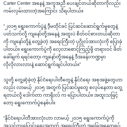
Carter Center အနေနဲ့ အကူအညီ ပေးချင်တယ်ဆိုတာကိုလည်း
ကမ်းလှမ်းထားတဲ့အကြောင်း သိရပါတယ်။
“၂၀၁၅ ရွေးကောက်ပွဲနဲ့ ဒီ့မတိုင်ခင် ပြင်ဆင်ဆောင်ရွက်မှုတွေနဲ့
ပတ်သက်လို့ ကျနော်တို့အနေနဲ့ အထူးပဲ စိတ်ဝင်စားတယ်ဆိုတာ
ကို ကျနော်တို့နဲ့ တွေ့ခဲ့တဲ့ အရေးကြီးတဲ့ ပုဂ္ဂိုလ်အားလုံးကို ပြောခဲ့
ပါတယ်။ ရွေးကောက်ပွဲကို လေ့လာစောင့်ကြည့်ဖို့ တရားဝင် ဖိတ်
ခေါ်ချက် ရရင်တော့၊ ကျနော်တို့အနေနဲ့ ဒီအခန်းကဏ္ဍမှာ
လိုလိုလားလားနဲ့ ဆောင်ရွက်ချင်ပါတယ်။”
သူတို့ တွေ့ဆုံခဲ့တဲ့ နိုင်ငံရေးပါတီတွေနဲ့ နိုင်ငံရေး အစုအဖွဲ့တွေဟာ
လည်း လာမယ့် ၂၀၁၅ အတွက် ပြင်ဆင်မှုတွေ စလုပ်နေတာ တွေ့
ရတယ်လို့ ဒေါက်တာ ကာရိုးလ် က ပြောပါတယ်။ အထူးသဖြင့်
တော့ ရွေးကောက်ပွဲစနစ်ပါ။
“နိုင်ငံရေးပါတီအားလုံးဟာ လာမယ့် ၂၀၁၅ ရွေးကောက်ပွဲကို
အသွင်ကူးပြောင်းရေးအတွက် အရေးကြီးတဲ့ အခြေအနေတရပ်