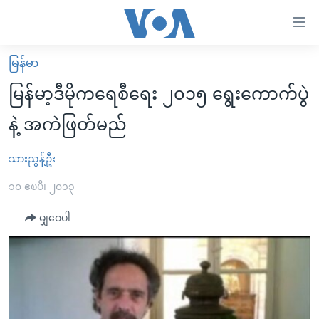
သုံး
ရ
လွယ်ကူ
မြန်မာ
မူလစာမျက်နှာ
စေ
မြန်မာ့ဒီမိုကရေစီရေး ၂၀၁၅ ရွေးကောက်ပွဲ
မြန်မာ
သည့်
နဲ့ အကဲဖြတ်မည်
ကမ္ဘာ့သတင်းများ
Link
ဗွီဒီယို
နိုင်ငံတကာ
သားညွန့်ဦး
များ
သတင်းလွတ်လပ်ခွင့်
အမေရိကန်
၁၀ ဧၿပီ၊ ၂၀၁၃
ပင်မ
ရပ်ဝန်းတခု လမ်းတခု အလွန်
တရုတ်
အကြောင်းအရာ
မျှဝေပါ
သို့
အင်္ဂလိပ်စာလေ့လာမယ်
အစ္စရေး-ပါလက်စတိုင်း
ကျော်
အပတ်စဉ်ကဏ္ဍများ
အမေရိကန်သုံးအီဒီယံ
ကြည့်
ရေဒီယိုနှင့်ရုပ်သံ အချက်အလက်များ
မကြေးမုံရဲ့ အင်္ဂလိပ်စာ
ရေဒီယို
ရန်
ပင်မ
ရေဒီယို/တီဗွီအစီအစဉ်
ရုပ်ရှင်ထဲက အင်္ဂလိပ်စာ
တီဗွီ