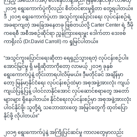
ကြည့် အထောက်အပံ့ ပေးနေတာနဲ့အညီ၊ မြန်မာနိုင်ငံမှာ လာမယ့်
၂၀၁၅ ရွေးကောက်ပွဲကိုလည်း စိတ်ဝင်စားမှုရှိတာ တွေ့ရပါတယ်။
ဒီ ၂၀၁၅ ရွေးကောက်ပွဲဟာ အသွင်ကူးပြောင်းရေး လုပ်ငန်းစဉ်ရဲ့
အခရာကျတဲ့ အခြေအနေတခု ဖြစ်တယ်လို့ Carter Center ရဲ့ ဒီမို
ကရေစီ အစီအစဉ်ဆိုင်ရာ ညွှန်ကြားရေးမှူး ဒေါက်တာ ဒေးဗစ်
ကာရိုးလ် (Dr.David Carroll) က ရှုမြင်ပါတယ်။
“အသွင်ကူးပြောင်းရေးဆိုတာ ရေရှည်သွားရတဲ့ လုပ်ငန်းစဉ်ပါ။
အောင်မြင်မှု ရှိ မရှိဆိုတာကိုတော့ လာမယ့် ၂၀၁၅ ခုနှစ်
ရွေးကောက်ပွဲနဲ့ တိုင်းတာရပါလိမ့်မယ်။ ဒီ့မတိုင်ခင် အချိန်မှာ
တော့ မြန်မာ့နိုင်ငံရေး လုပ်ငန်းစဉ်ထဲမှာ အစုအဖွဲ့အားလုံး ကျယ်
ကျယ်ပြန့်ပြန့် ပါဝင်လာနိုင်အောင် လုပ်ဆောင်စရာတွေ အတော်
များများ ရှိနေပါတယ်။ နိုင်ငံရေးလုပ်ငန်းစဉ်မှာ အစုအဖွဲ့အားလုံး
ပါဝင်နိုင်ဖို့၊ သူတို့ရဲ့ သဘောထားတွေ အမြင်တွေကို ထုတ်ပြော
နိုင်ဖို့ လိုပါတယ်။”
၂၀၁၅ ရွေးကောက်ပွဲနဲ့ အကြိုပြင်ဆင်မှု ကာလတွေမှာလည်း