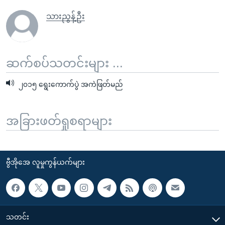
သားညွန့်ဦး
ဆက်စပ်သတင်းများ ...
၂၀၁၅ ရွေးကောက်ပွဲ အကဲဖြတ်မည်
အခြားဖတ်ရှုစရာများ
ဗွီအိုအေ လူမှုကွန်ယက်များ
သတင်း