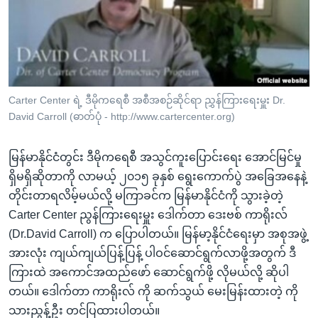
အ
သုတပဒေသာ အင်္ဂလိပ်စာ
ညွန်း
Learning English
စာမျက်နှာ
သို့
ဗွီအိုအေ လူမှုကွန်ယက်များ
ကျော်
ကြည့်
Carter Center ရဲ့ ဒီမိုကရေစီ အစီအစဉ်ဆိုင်ရာ ညွှန်ကြားရေးမှူး Dr.
David Carroll (ဓာတ်ပုံ - http://www.cartercenter.org)
ရန်
ဘာသာစကားများ
ရှာဖွေ
မြန်မာနိုင်ငံတွင်း ဒီမိုကရေစီ အသွင်ကူးပြောင်းရေး အောင်မြင်မှု
ရန်
ရှိမရှိဆိုတာကို လာမယ့် ၂၀၁၅ ခုနှစ် ရွေးကောက်ပွဲ အခြေအနေနဲ့
နေရာ
တိုင်းတာရလိမ့်မယ်လို့ မကြာခင်က မြန်မာနိုင်ငံကို သွားခဲ့တဲ့
သို့
Carter Center ညွန်ကြားရေးမှူး ဒေါက်တာ ဒေးဗစ် ကာရိုးလ်
ကျော်
(Dr.David Carroll) က ပြောပါတယ်။ မြန်မာ့နိုင်ငံရေးမှာ အစုအဖွဲ့
ရန်
အားလုံး ကျယ်ကျယ်ပြန့်ပြန့် ပါဝင်ဆောင်ရွက်လာဖို့အတွက် ဒီ
ကြားထဲ အကောင်အထည်ဖော် ဆောင်ရွက်ဖို့ လိုမယ်လို့ ဆိုပါ
တယ်။ ဒေါက်တာ ကာရိုးလ် ကို ဆက်သွယ် မေးမြန်းထားတဲ့ ကို
သားညွန့်ဦး တင်ပြထားပါတယ်။