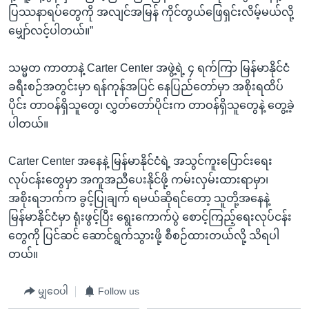
ပြဿနာရပ်တွေကို အလျင်အမြန် ကိုင်တွယ်ဖြေရှင်းလိမ့်မယ်လို့
မျှော်လင့်ပါတယ်။”
သမ္မတ ကာတာနဲ့ Carter Center အဖွဲ့ရဲ့ ၄ ရက်ကြာ မြန်မာနိုင်ငံ
ခရီးစဉ်အတွင်းမှာ ရန်ကုန်အပြင် နေပြည်တော်မှာ အစိုးရထိပ်
ပိုင်း တာဝန်ရှိသူတွေ၊ လွှတ်တော်ပိုင်းက တာဝန်ရှိသူတွေနဲ့ တွေ့ခဲ့
ပါတယ်။
Carter Center အနေနဲ့ မြန်မာနိုင်ငံရဲ့ အသွင်ကူးပြောင်းရေး
လုပ်ငန်းတွေမှာ အကူအညီပေးနိုင်ဖို့ ကမ်းလှမ်းထားရာမှာ၊
အစိုးရဘက်က ခွင့်ပြုချက် ရမယ်ဆိုရင်တော့ သူတို့အနေနဲ့
မြန်မာနိုင်ငံမှာ ရုံးဖွင့်ပြီး ရွေးကောက်ပွဲ စောင့်ကြည့်ရေးလုပ်ငန်း
တွေကို ပြင်ဆင် ဆောင်ရွက်သွားဖို့ စီစဉ်ထားတယ်လို့ သိရပါ
တယ်။
မျှဝေပါ
Follow us