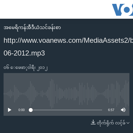
သုံး
ရ
လွယ်ကူ
အမေရိကန်အီဒီယံသင်ခန်းစာ
မူလစာမျက်နှာ
စေ
http://www.voanews.com/MediaAssets2/b
မြန်မာ
သည့်
06-2012.mp3
ကမ္ဘာ့သတင်းများ
Link
ဗွီဒီယို
နိုင်ငံတကာ
များ
၀၆ ေဖေဖာ္၀ါရီ၊ ၂၀၁၂
သတင်းလွတ်လပ်ခွင့်
အမေရိကန်
ပင်မ
ရပ်ဝန်းတခု လမ်းတခု အလွန်
တရုတ်
အကြောင်းအရာ
သို့
အင်္ဂလိပ်စာလေ့လာမယ်
အစ္စရေး-ပါလက်စတိုင်း
No media source currently available
ကျော်
အပတ်စဉ်ကဏ္ဍများ
အမေရိကန်သုံးအီဒီယံ
ကြည့်
0:00
6:57
ရေဒီယိုနှင့်ရုပ်သံ အချက်အလက်များ
မကြေးမုံရဲ့ အင်္ဂလိပ်စာ
ရေဒီယို
ရန်
တိုက်ရိုက် လင့်ခ်
ပင်မ
ရေဒီယို/တီဗွီအစီအစဉ်
ရုပ်ရှင်ထဲက အင်္ဂလိပ်စာ
တီဗွီ