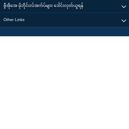
ဗွီအိုအေ မိုဘိုင်းလ်အက်ပ်များ ဒေါင်းလုတ်ယူရန်
Other Links