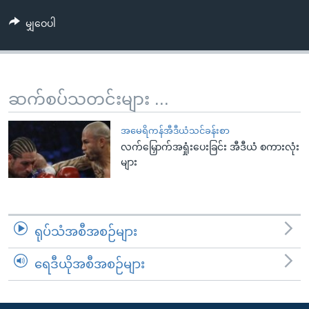
အ
သုတပဒေသာ အင်္ဂလိပ်စာ
ညွန်း
Learning English
မျှဝေပါ
စာမျက်နှာ
သို့
ဗွီအိုအေ လူမှုကွန်ယက်များ
ကျော်
ဆက်စပ်သတင်းများ ...
ကြည့်
ရန်
ဘာသာစကားများ
အမေရိကန်အီဒီယံသင်ခန်းစာ
ရှာဖွေ
လက်မြှောက်အရှုံးပေးခြင်း အီဒီယံ စကားလုံး
ရန်
များ
နေရာ
သို့
ကျော်
ရန်
ရုပ်သံအစီအစဉ်များ
ရေဒီယိုအစီအစဉ်များ