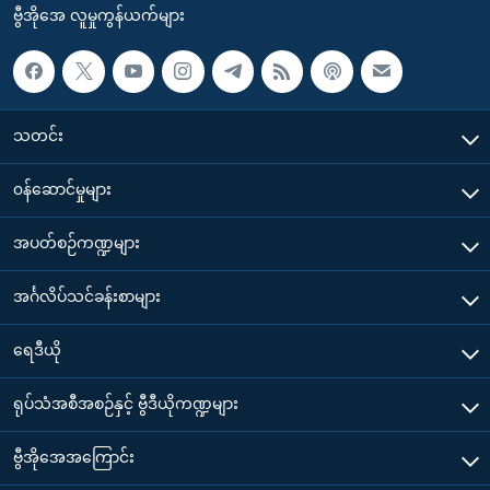
ဗွီအိုအေ လူမှုကွန်ယက်များ
သတင်း
၀န်ဆောင်မှုများ
အပတ်စဉ်ကဏ္ဍများ
အင်္ဂလိပ်သင်ခန်းစာများ
ရေဒီယို
ရုပ်သံအစီအစဉ်နှင့် ဗွီဒီယိုကဏ္ဍများ
ဗွီအိုအေအကြောင်း