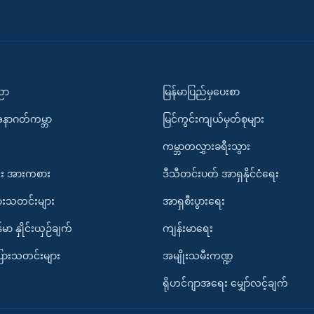
ပညာ
မြန်မာပြည်မှပေးစာ
အနာဂတ်ကမ္ဘာ
မြင်ကွင်းကျယ်မှတ်စုများ
ကမ္ဘာတလွှားခရီးသွား
း အားကစား
ဒီသီတင်းပတ် အာရှနိုင်ငံရေး
ားသတင်းများ
အာရှစီးပွားရေး
်မာ နှိုင်းယှဉ်ချက်
ကျန်းမာရေး
ပြားသတင်းများ
အမျိုးသမီးကဏ္ဍ
ရိုဟင်ဂျာအရေး မျှော်လင့်ချက်