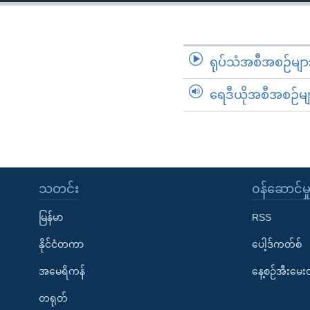
သုတပဒေသာ အင်္ဂလိပ်စာ
အ
ညွန်း
စာမျက်နှာ
သို့
ရုပ်သံအစီအစဉ်မျာ
ကျော်
ရေဒီယိုအစီအစဉ်မျ
ကြည့်
ရန်
ရှာဖွေ
ရန်
နေရာ
သတင်း
၀န်ဆောင်မှ
သို့
ကျော်
မြန်မာ
RSS
ရန်
နိုင်ငံတကာ
ပေါ့ဒ်ကတ်စ်
အမေရိကန်
နေ့စဉ်အီးမေ
တရုတ်