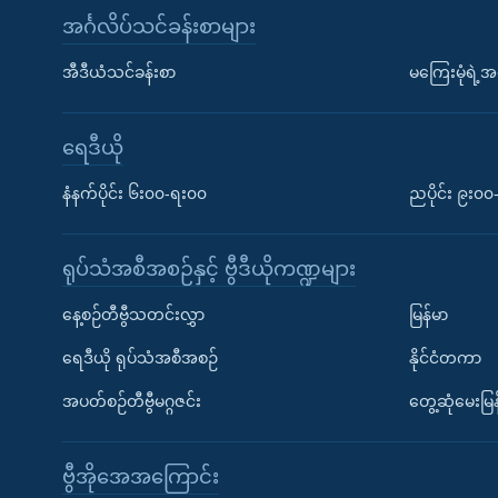
အင်္ဂလိပ်သင်ခန်းစာများ
အီဒီယံသင်ခန်းစာ
မကြေးမုံရဲ့အင
ရေဒီယို
နံနက်ပိုင်း ၆း၀၀-ရး၀၀
ညပိုင်း ၉း၀
ရုပ်သံအစီအစဉ်နှင့် ဗွီဒီယိုကဏ္ဍများ
နေ့စဉ်တီဗွီသတင်းလွှာ
မြန်မာ
ရေဒီယို ရုပ်သံအစီအစဉ်
နိုင်ငံတကာ
အပတ်စဉ်တီဗွီမဂ္ဂဇင်း
တွေ့ဆုံမေးမြန
ဗွီအိုအေအကြောင်း