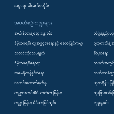
အစ္စရေး-ပါလက်စတိုင်း
အပတ်စဉ်ကဏ္ဍများ
အယ်ဒီတာနဲ့ ဆွေးနွေးခန်း
သိပ္ပံနဲ့နည်း
ဒီမိုကရေစီ၊ လူ့အခွင့်အရေးနှင့် ခေတ်ပြိုင်ကမ္ဘာ
ဥတုရာသီနဲ့ 
သတင်းသုံးသပ်ချက်
စီးပွားရေး
ဒီမိုကရေစီရေးရာ
တပတ်အတွင်
အမေရိကန်နိုင်ငံရေး
လယ်ယာစီးပွ
သတင်းထောက်မှတ်စု
ယူကရိန်း၊ မြန
ကမ္ဘာ့သတင်းမီဒီယာထဲက မြန်မာ
ထူးခြားဆန်း
ကမ္ဘာ့ မြန်မာ့ မီဒီယာမြင်ကွင်း
လူမှုရှုခင်း