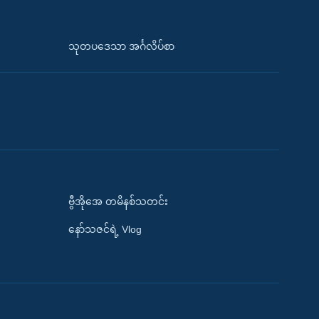
သုတပဒေသာ အင်္ဂလိပ်စာ
ဗွီအိုအေ တမိနစ်သတင်း
နော်သဇင်ရဲ့ Vlog