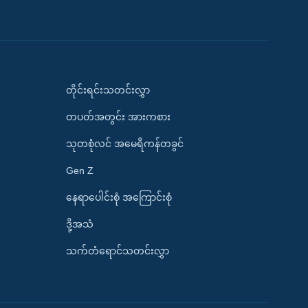
တိုင်းရင်းသတင်းလွှာ
တပတ်အတွင်း အားကစား
သုတစုံလင် အမေရိကန်တခွင်
Gen Z
နေရာပေါင်းစုံ အကြောင်းစုံ
ဒို့အသံ
သက်တံရောင်သတင်းလွှာ