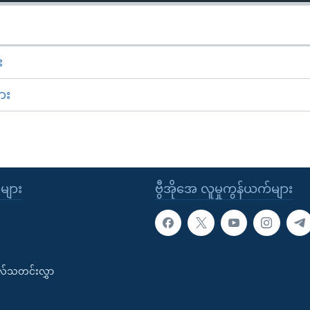
း
ား
ုများ
ဗွီအိုအေ လူမှုကွန်ယက်များ
းလ်သတင်းလွှာ