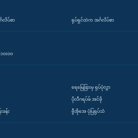
်္ဂလိပ်စာ
ရုပ်ရှင်ထဲက အင်္ဂလိပ်စာ
၀-၁၀း၀၀
ရေမြေခြားမှ ရုပ်ပုံလွှာ
ပိုလီဂရပ်ဖ်.အင်ဖို
်းခန်း
ဗွီအိုအေ ပုံပြရုပ်သံ