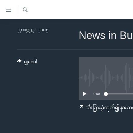
သုံး
ရ
ရှာဖွေ
လွယ်ကူ
မူလစာမျက်နှာ
၂၇ စက္တင္ဘာ၊ ၂၀၀၅
ရ
News in Bu
စေ
မြန်မာ
လာ
သည့်
ဒ်
ကမ္ဘာ့သတင်းများ
Link
ဗွီဒီယို
နိုင်ငံတကာ
မျှဝေပါ
များ
သတင်းလွတ်လပ်ခွင့်
အမေရိကန်
ပင်မ
ရပ်ဝန်းတခု လမ်းတခု အလွန်
တရုတ်
အကြောင်းအရာ
အင်္ဂလိပ်စာလေ့လာမယ်
အစ္စရေး-ပါလက်စတိုင်း
သို့
0:00
အပတ်စဉ်ကဏ္ဍများ
အမေရိကန်သုံးအီဒီယံ
ကျော်
သီးခြားခွဲထုတ်၍ နားဆင
ကြည့်
ရေဒီယိုနှင့်ရုပ်သံ အချက်အလက်များ
မကြေးမုံရဲ့ အင်္ဂလိပ်စာ
ရေဒီယို
ရန်
ရေဒီယို/တီဗွီအစီအစဉ်
ရုပ်ရှင်ထဲက အင်္ဂလိပ်စာ
တီဗွီ
ပင်မ