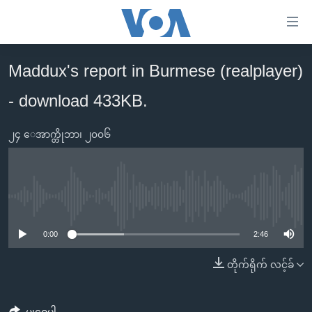
သုံး
ရ
လွယ်ကူ
Maddux's report in Burmese (realplayer)
မူလစာမျက်နှာ
စေ
- download 433KB.
မြန်မာ
သည့်
ကမ္ဘာ့သတင်းများ
Link
၂၄ ေအာက္တိုဘာ၊ ၂၀၀၆
ဗွီဒီယို
နိုင်ငံတကာ
များ
သတင်းလွတ်လပ်ခွင့်
အမေရိကန်
ပင်မ
ရပ်ဝန်းတခု လမ်းတခု အလွန်
တရုတ်
အကြောင်းအရာ
No media source currently available
သို့
အင်္ဂလိပ်စာလေ့လာမယ်
အစ္စရေး-ပါလက်စတိုင်း
0:00
2:46
ကျော်
အပတ်စဉ်ကဏ္ဍများ
အမေရိကန်သုံးအီဒီယံ
ကြည့်
တိုက်ရိုက် လင့်ခ်
ရေဒီယိုနှင့်ရုပ်သံ အချက်အလက်များ
မကြေးမုံရဲ့ အင်္ဂလိပ်စာ
ရေဒီယို
ရန်
ပင်မ
ရေဒီယို/တီဗွီအစီအစဉ်
ရုပ်ရှင်ထဲက အင်္ဂလိပ်စာ
တီဗွီ