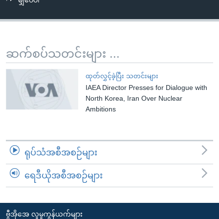
မျှဝေပါ
အ
သုတပဒေသာ အင်္ဂလိပ်စာ
ညွန်း
Learning English
စာမျက်နှာ
သို့
ဗွီအိုအေ လူမှုကွန်ယက်များ
ဆက်စပ်သတင်းများ ...
ကျော်
ကြည့်
ထုတ်လွှင့်ခဲ့ပြီး သတင်းများ
ရန်
IAEA Director Presses for Dialogue with
ဘာသာစကားများ
ရှာဖွေ
North Korea, Iran Over Nuclear
ရန်
Ambitions
နေရာ
သို့
ကျော်
ရုပ်သံအစီအစဉ်များ
ရန်
ရေဒီယိုအစီအစဉ်များ
ဗွီအိုအေ လူမှုကွန်ယက်များ