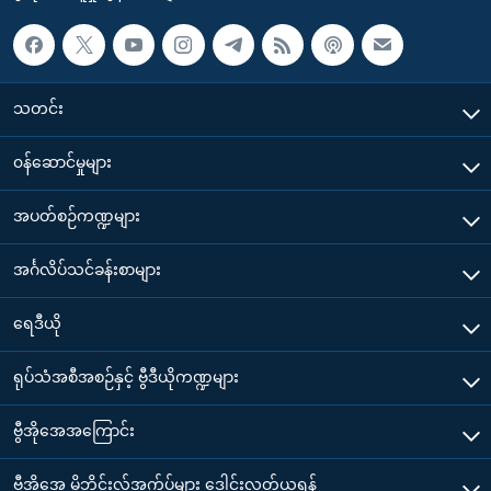
သတင်း
၀န်ဆောင်မှုများ
အပတ်စဉ်ကဏ္ဍများ
အင်္ဂလိပ်သင်ခန်းစာများ
ရေဒီယို
ရုပ်သံအစီအစဉ်နှင့် ဗွီဒီယိုကဏ္ဍများ
ဗွီအိုအေအကြောင်း
ဗွီအိုအေ မိုဘိုင်းလ်အက်ပ်များ ဒေါင်းလုတ်ယူရန်