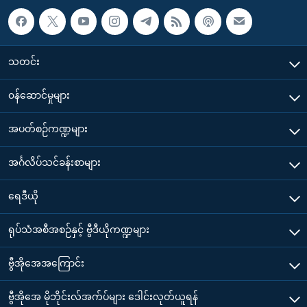
သတင်း
၀န်ဆောင်မှုများ
အပတ်စဉ်ကဏ္ဍများ
အင်္ဂလိပ်သင်ခန်းစာများ
ရေဒီယို
ရုပ်သံအစီအစဉ်နှင့် ဗွီဒီယိုကဏ္ဍများ
ဗွီအိုအေအကြောင်း
ဗွီအိုအေ မိုဘိုင်းလ်အက်ပ်များ ဒေါင်းလုတ်ယူရန်