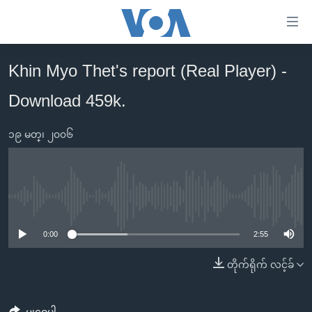
သုံး
ရ
လွယ်ကူ
Khin Myo Thet's report (Real Player) -
မူလစာမျက်နှာ
စေ
Download 459k.
မြန်မာ
သည့်
ကမ္ဘာ့သတင်းများ
Link
၁၉ မတ္၊ ၂၀၀၆
ဗွီဒီယို
နိုင်ငံတကာ
များ
သတင်းလွတ်လပ်ခွင့်
အမေရိကန်
ပင်မ
ရပ်ဝန်းတခု လမ်းတခု အလွန်
တရုတ်
အကြောင်းအရာ
No media source currently available
သို့
အင်္ဂလိပ်စာလေ့လာမယ်
အစ္စရေး-ပါလက်စတိုင်း
0:00
2:55
ကျော်
အပတ်စဉ်ကဏ္ဍများ
အမေရိကန်သုံးအီဒီယံ
ကြည့်
တိုက်ရိုက် လင့်ခ်
ရေဒီယိုနှင့်ရုပ်သံ အချက်အလက်များ
မကြေးမုံရဲ့ အင်္ဂလိပ်စာ
ရေဒီယို
ရန်
ပင်မ
ရေဒီယို/တီဗွီအစီအစဉ်
ရုပ်ရှင်ထဲက အင်္ဂလိပ်စာ
တီဗွီ