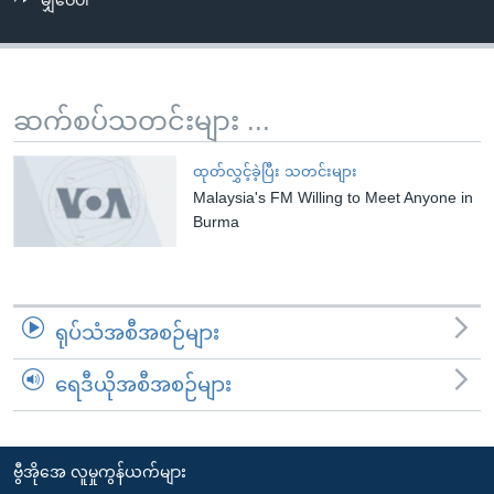
မျှဝေပါ
အ
သုတပဒေသာ အင်္ဂလိပ်စာ
ညွန်း
Learning English
စာမျက်နှာ
သို့
ဗွီအိုအေ လူမှုကွန်ယက်များ
ဆက်စပ်သတင်းများ ...
ကျော်
ကြည့်
ထုတ်လွှင့်ခဲ့ပြီး သတင်းများ
ရန်
Malaysia's FM Willing to Meet Anyone in
ဘာသာစကားများ
ရှာဖွေ
Burma
ရန်
နေရာ
သို့
ရုပ်သံအစီအစဉ်များ
ကျော်
ရန်
ရေဒီယိုအစီအစဉ်များ
ဗွီအိုအေ လူမှုကွန်ယက်များ