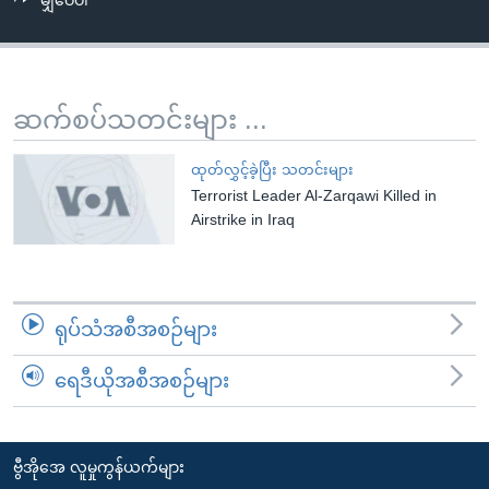
မျှဝေပါ
အ
သုတပဒေသာ အင်္ဂလိပ်စာ
ညွန်း
Learning English
စာမျက်နှာ
သို့
ဗွီအိုအေ လူမှုကွန်ယက်များ
ဆက်စပ်သတင်းများ ...
ကျော်
ကြည့်
ထုတ်လွှင့်ခဲ့ပြီး သတင်းများ
ရန်
Terrorist Leader Al-Zarqawi Killed in
ဘာသာစကားများ
ရှာဖွေ
Airstrike in Iraq
ရန်
နေရာ
သို့
ရုပ်သံအစီအစဉ်များ
ကျော်
ရန်
ရေဒီယိုအစီအစဉ်များ
ဗွီအိုအေ လူမှုကွန်ယက်များ