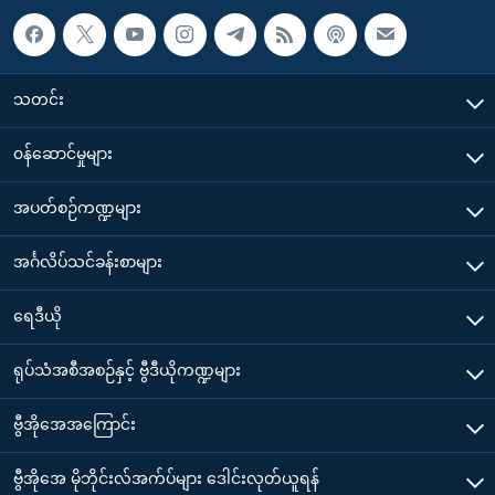
သတင်း
၀န်ဆောင်မှုများ
အပတ်စဉ်ကဏ္ဍများ
အင်္ဂလိပ်သင်ခန်းစာများ
ရေဒီယို
ရုပ်သံအစီအစဉ်နှင့် ဗွီဒီယိုကဏ္ဍများ
ဗွီအိုအေအကြောင်း
ဗွီအိုအေ မိုဘိုင်းလ်အက်ပ်များ ဒေါင်းလုတ်ယူရန်