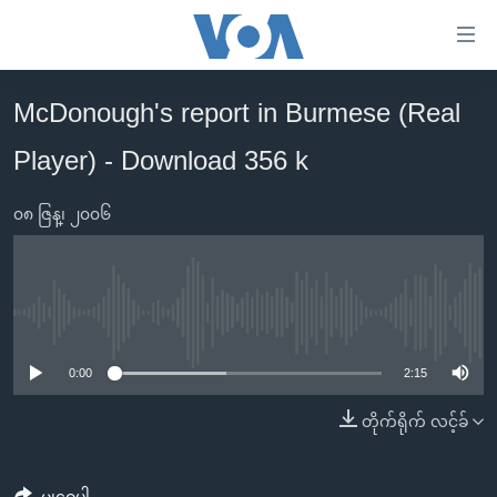
သုံး
ရ
လွယ်ကူ
McDonough's report in Burmese (Real
မူလစာမျက်နှာ
စေ
Player) - Download 356 k
မြန်မာ
သည့်
ကမ္ဘာ့သတင်းများ
Link
၀၈ ဇြန္၊ ၂၀၀၆
ဗွီဒီယို
နိုင်ငံတကာ
များ
သတင်းလွတ်လပ်ခွင့်
အမေရိကန်
ပင်မ
ရပ်ဝန်းတခု လမ်းတခု အလွန်
တရုတ်
အကြောင်းအရာ
No media source currently available
သို့
အင်္ဂလိပ်စာလေ့လာမယ်
အစ္စရေး-ပါလက်စတိုင်း
0:00
2:15
ကျော်
အပတ်စဉ်ကဏ္ဍများ
အမေရိကန်သုံးအီဒီယံ
ကြည့်
တိုက်ရိုက် လင့်ခ်
ရေဒီယိုနှင့်ရုပ်သံ အချက်အလက်များ
မကြေးမုံရဲ့ အင်္ဂလိပ်စာ
ရေဒီယို
ရန်
ပင်မ
ရေဒီယို/တီဗွီအစီအစဉ်
ရုပ်ရှင်ထဲက အင်္ဂလိပ်စာ
တီဗွီ