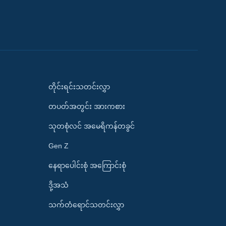
တိုင်းရင်းသတင်းလွှာ
တပတ်အတွင်း အားကစား
သုတစုံလင် အမေရိကန်တခွင်
Gen Z
နေရာပေါင်းစုံ အကြောင်းစုံ
ဒို့အသံ
သက်တံရောင်သတင်းလွှာ