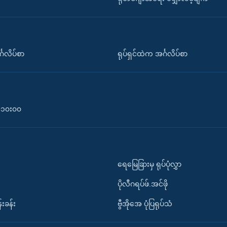
်္ဂလိပ်စာ
ရုပ်ရှင်ထဲက အင်္ဂလိပ်စာ
၀-၁၀း၀၀
ရေမြေခြားမှ ရုပ်ပုံလွှာ
ပိုလီဂရပ်ဖ်.အင်ဖို
်းခန်း
ဗွီအိုအေ ပုံပြရုပ်သံ