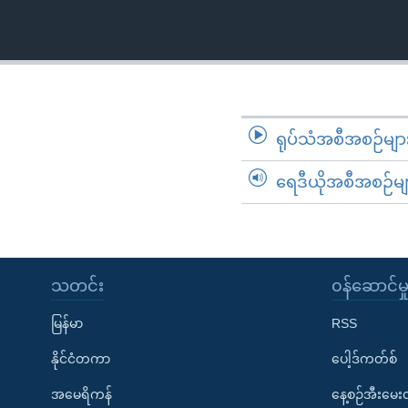
သုတပဒေသာ အင်္ဂလိပ်စာ
အ
ညွန်း
စာမျက်နှာ
သို့
ကျော်
ကြည့်
ရုပ်သံအစီအစဉ်မျာ
ရန်
ရှာဖွေ
ရေဒီယိုအစီအစဉ်မျ
ရန်
နေရာ
သို့
ကျော်
သတင်း
၀န်ဆောင်မှ
ရန်
မြန်မာ
RSS
နိုင်ငံတကာ
ပေါ့ဒ်ကတ်စ်
အမေရိကန်
နေ့စဉ်အီးမေ