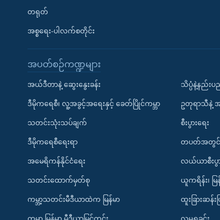
တရုတ်
အစ္စရေး-ပါလက်စတိုင်း
အပတ်စဉ်ကဏ္ဍများ
အယ်ဒီတာနဲ့ ဆွေးနွေးခန်း
သိပ္ပံနဲ့နည်း
ဒီမိုကရေစီ၊ လူ့အခွင့်အရေးနှင့် ခေတ်ပြိုင်ကမ္ဘာ
ဥတုရာသီနဲ့ 
သတင်းသုံးသပ်ချက်
စီးပွားရေး
ဒီမိုကရေစီရေးရာ
တပတ်အတွင်
အမေရိကန်နိုင်ငံရေး
လယ်ယာစီးပွ
သတင်းထောက်မှတ်စု
ယူကရိန်း၊ မြန
ကမ္ဘာ့သတင်းမီဒီယာထဲက မြန်မာ
ထူးခြားဆန်း
ကမ္ဘာ့ မြန်မာ့ မီဒီယာမြင်ကွင်း
လူမှုရှုခင်း