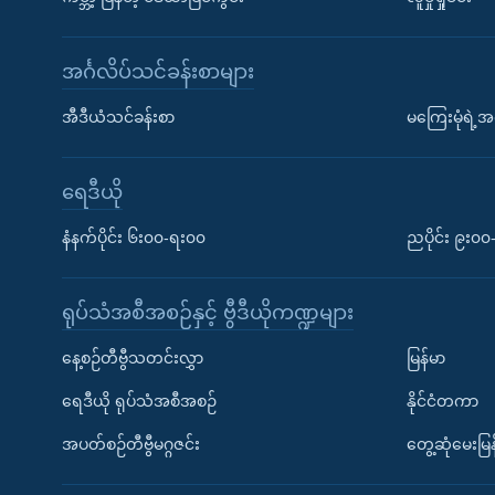
အင်္ဂလိပ်သင်ခန်းစာများ
အီဒီယံသင်ခန်းစာ
မကြေးမုံရဲ့အင
ရေဒီယို
နံနက်ပိုင်း ၆း၀၀-ရး၀၀
ညပိုင်း ၉း၀
ရုပ်သံအစီအစဉ်နှင့် ဗွီဒီယိုကဏ္ဍများ
နေ့စဉ်တီဗွီသတင်းလွှာ
မြန်မာ
ရေဒီယို ရုပ်သံအစီအစဉ်
နိုင်ငံတကာ
အပတ်စဉ်တီဗွီမဂ္ဂဇင်း
တွေ့ဆုံမေးမြန