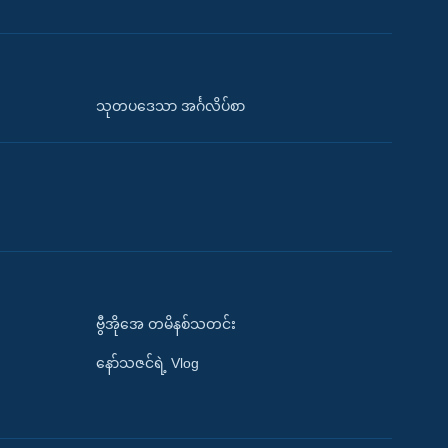
သုတပဒေသာ အင်္ဂလိပ်စာ
ဗွီအိုအေ တမိနစ်သတင်း
နော်သဇင်ရဲ့ Vlog