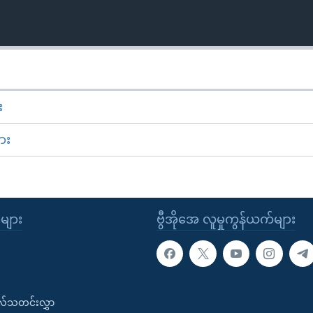
း
ား
ုများ
ဗွီအိုအေ လူမှုကွန်ယက်များ
းလ်သတင်းလွှာ