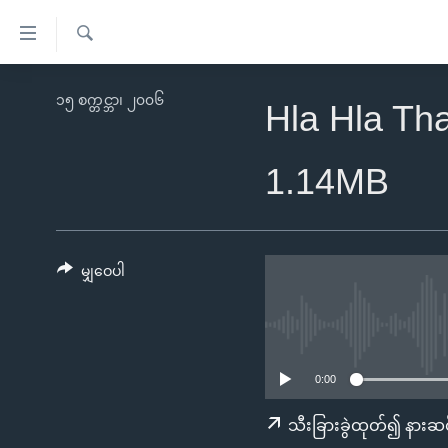
သုံး
ရ
ရှာဖွေ
လွယ်ကူ
မူလစာမျက်နှာ
၁၅ စက္တင္ဘာ၊ ၂၀၀၆
ရ
Hla Hla Th
စေ
မြန်မာ
လာ
သည့်
ဒ်
ကမ္ဘာ့သတင်းများ
1.14MB
Link
ဗွီဒီယို
နိုင်ငံတကာ
များ
သတင်းလွတ်လပ်ခွင့်
အမေရိကန်
ပင်မ
ရပ်ဝန်းတခု လမ်းတခု အလွန်
တရုတ်
မျှဝေပါ
အကြောင်းအရာ
အင်္ဂလိပ်စာလေ့လာမယ်
အစ္စရေး-ပါလက်စတိုင်း
သို့
အပတ်စဉ်ကဏ္ဍများ
အမေရိကန်သုံးအီဒီယံ
ကျော်
ကြည့်
ရေဒီယိုနှင့်ရုပ်သံ အချက်အလက်များ
မကြေးမုံရဲ့ အင်္ဂလိပ်စာ
ရေဒီယို
0:00
ရန်
ရေဒီယို/တီဗွီအစီအစဉ်
ရုပ်ရှင်ထဲက အင်္ဂလိပ်စာ
တီဗွီ
သီးခြားခွဲထုတ်၍ နားဆင
ပင်မ