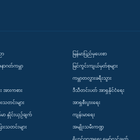
ပညာ
မြန်မာပြည်မှပေးစာ
အနာဂတ်ကမ္ဘာ
မြင်ကွင်းကျယ်မှတ်စုများ
ကမ္ဘာတလွှားခရီးသွား
း အားကစား
ဒီသီတင်းပတ် အာရှနိုင်ငံရေး
ားသတင်းများ
အာရှစီးပွားရေး
်မာ နှိုင်းယှဉ်ချက်
ကျန်းမာရေး
ပြားသတင်းများ
အမျိုးသမီးကဏ္ဍ
ရိုဟင်ဂျာအရေး မျှော်လင့်ချက်