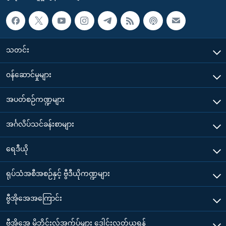
သတင်း
၀န်ဆောင်မှုများ
အပတ်စဉ်ကဏ္ဍများ
အင်္ဂလိပ်သင်ခန်းစာများ
ရေဒီယို
ရုပ်သံအစီအစဉ်နှင့် ဗွီဒီယိုကဏ္ဍများ
ဗွီအိုအေအကြောင်း
ဗွီအိုအေ မိုဘိုင်းလ်အက်ပ်များ ဒေါင်းလုတ်ယူရန်