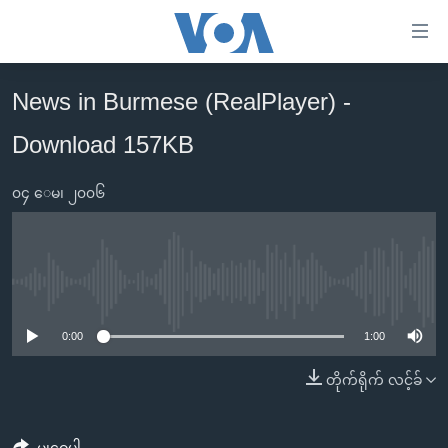
သုံး
ရ
လွယ်ကူ
News in Burmese (RealPlayer) -
မူလစာမျက်နှာ
စေ
Download 157KB
မြန်မာ
သည့်
ကမ္ဘာ့သတင်းများ
Link
၀၄ ေမ၊ ၂၀၀၆
ဗွီဒီယို
နိုင်ငံတကာ
များ
သတင်းလွတ်လပ်ခွင့်
အမေရိကန်
ပင်မ
ရပ်ဝန်းတခု လမ်းတခု အလွန်
တရုတ်
အကြောင်းအရာ
No media source currently available
သို့
အင်္ဂလိပ်စာလေ့လာမယ်
အစ္စရေး-ပါလက်စတိုင်း
0:00
1:00
ကျော်
အပတ်စဉ်ကဏ္ဍများ
အမေရိကန်သုံးအီဒီယံ
ကြည့်
တိုက်ရိုက် လင့်ခ်
ရေဒီယိုနှင့်ရုပ်သံ အချက်အလက်များ
မကြေးမုံရဲ့ အင်္ဂလိပ်စာ
ရေဒီယို
ရန်
ပင်မ
ရေဒီယို/တီဗွီအစီအစဉ်
ရုပ်ရှင်ထဲက အင်္ဂလိပ်စာ
တီဗွီ