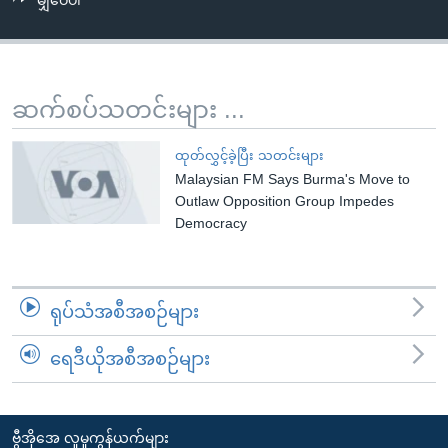
မျှဝေပါ
အ
သုတပဒေသာ အင်္ဂလိပ်စာ
ညွန်း
Learning English
စာမျက်နှာ
သို့
ဗွီအိုအေ လူမှုကွန်ယက်များ
ဆက်စပ်သတင်းများ ...
ကျော်
ကြည့်
ထုတ်လွှင့်ခဲ့ပြီး သတင်းများ
ရန်
Malaysian FM Says Burma's Move to
ဘာသာစကားများ
ရှာဖွေ
Outlaw Opposition Group Impedes
ရန်
Democracy
နေရာ
သို့
ကျော်
ရုပ်သံအစီအစဉ်များ
ရန်
ရေဒီယိုအစီအစဉ်များ
ဗွီအိုအေ လူမှုကွန်ယက်များ