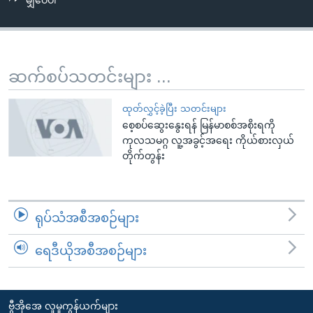
မျှဝေပါ
အ
သုတပဒေသာ အင်္ဂလိပ်စာ
ညွန်း
Learning English
စာမျက်နှာ
သို့
ဗွီအိုအေ လူမှုကွန်ယက်များ
ဆက်စပ်သတင်းများ ...
ကျော်
ကြည့်
ထုတ်လွှင့်ခဲ့ပြီး သတင်းများ
ရန်
စေ့စပ်ဆွေးနွေးရန် မြန်မာစစ်အစိုးရကို
ဘာသာစကားများ
ရှာဖွေ
ကုလသမဂ္ဂ လူ့အခွင့်အရေး ကိုယ်စားလှယ်
ရန်
တိုက်တွန်း
နေရာ
သို့
ကျော်
ရုပ်သံအစီအစဉ်များ
ရန်
ရေဒီယိုအစီအစဉ်များ
ဗွီအိုအေ လူမှုကွန်ယက်များ