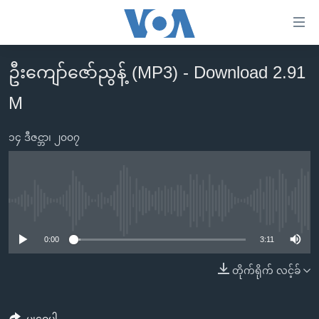
သုံး
ရ
လွယ်ကူ
ဦးကျော်ဇော်ညွန့် (MP3) - Download 2.91
မူလစာမျက်နှာ
စေ
M
မြန်မာ
သည့်
ကမ္ဘာ့သတင်းများ
Link
၁၄ ဒီဇင္ဘာ၊ ၂၀၀၇
ဗွီဒီယို
နိုင်ငံတကာ
များ
သတင်းလွတ်လပ်ခွင့်
အမေရိကန်
ပင်မ
ရပ်ဝန်းတခု လမ်းတခု အလွန်
တရုတ်
အကြောင်းအရာ
No media source currently available
သို့
အင်္ဂလိပ်စာလေ့လာမယ်
အစ္စရေး-ပါလက်စတိုင်း
0:00
3:11
ကျော်
အပတ်စဉ်ကဏ္ဍများ
အမေရိကန်သုံးအီဒီယံ
ကြည့်
တိုက်ရိုက် လင့်ခ်
ရေဒီယိုနှင့်ရုပ်သံ အချက်အလက်များ
မကြေးမုံရဲ့ အင်္ဂလိပ်စာ
ရေဒီယို
ရန်
ပင်မ
ရေဒီယို/တီဗွီအစီအစဉ်
ရုပ်ရှင်ထဲက အင်္ဂလိပ်စာ
တီဗွီ