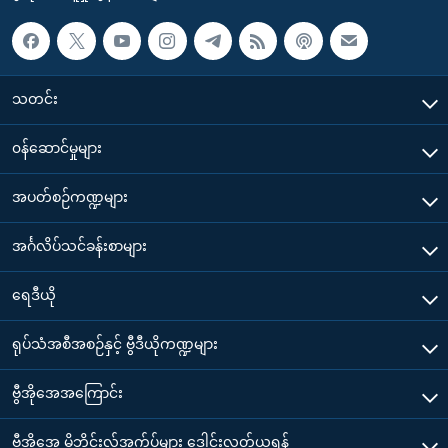
သတင်း
၀န်ဆောင်မှုများ
အပတ်စဉ်ကဏ္ဍများ
အင်္ဂလိပ်သင်ခန်းစာများ
ရေဒီယို
ရုပ်သံအစီအစဉ်နှင့် ဗွီဒီယိုကဏ္ဍများ
ဗွီအိုအေအကြောင်း
ဗွီအိုအေ မိုဘိုင်းလ်အက်ပ်များ ဒေါင်းလုတ်ယူရန်