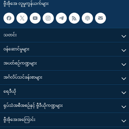
ဗွီအိုအေ လူမှုကွန်ယက်များ
သတင်း
၀န်ဆောင်မှုများ
အပတ်စဉ်ကဏ္ဍများ
အင်္ဂလိပ်သင်ခန်းစာများ
ရေဒီယို
ရုပ်သံအစီအစဉ်နှင့် ဗွီဒီယိုကဏ္ဍများ
ဗွီအိုအေအကြောင်း