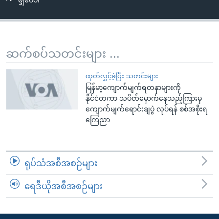
မျှဝေပါ
အ
သုတပဒေသာ အင်္ဂလိပ်စာ
ညွန်း
Learning English
စာမျက်နှာ
သို့
ဗွီအိုအေ လူမှုကွန်ယက်များ
ဆက်စပ်သတင်းများ ...
ကျော်
ကြည့်
ထုတ်လွှင့်ခဲ့ပြီး သတင်းများ
ရန်
မြန်မာ့ကျောက်မျက်ရတနာများကို
ဘာသာစကားများ
ရှာဖွေ
နိုင်ငံတကာ သပိတ်မှောက်နေသည့်ကြားမှ
ရန်
ကျောက်မျက်ရောင်းချပွဲ လုပ်ရန် စစ်အစိုးရ
ကြေညာ
နေရာ
သို့
ကျော်
ရန်
ရုပ်သံအစီအစဉ်များ
ရေဒီယိုအစီအစဉ်များ