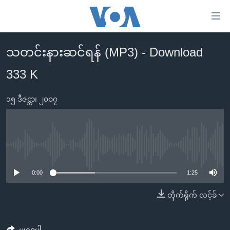
သုံး
ရ
လွယ်ကူ
သတင်းနားဆင်ရန် (MP3) - Download
မူလစာမျက်နှာ
စေ
333 K
မြန်မာ
သည့်
ကမ္ဘာ့သတင်းများ
Link
၁၅ ဒီဇင္ဘာ၊ ၂၀၀၇
ဗွီဒီယို
နိုင်ငံတကာ
များ
သတင်းလွတ်လပ်ခွင့်
အမေရိကန်
ပင်မ
ရပ်ဝန်းတခု လမ်းတခု အလွန်
တရုတ်
အကြောင်းအရာ
No media source currently available
သို့
အင်္ဂလိပ်စာလေ့လာမယ်
အစ္စရေး-ပါလက်စတိုင်း
0:00
1:25
ကျော်
အပတ်စဉ်ကဏ္ဍများ
အမေရိကန်သုံးအီဒီယံ
ကြည့်
တိုက်ရိုက် လင့်ခ်
ရေဒီယိုနှင့်ရုပ်သံ အချက်အလက်များ
မကြေးမုံရဲ့ အင်္ဂလိပ်စာ
ရေဒီယို
ရန်
ပင်မ
ရေဒီယို/တီဗွီအစီအစဉ်
ရုပ်ရှင်ထဲက အင်္ဂလိပ်စာ
တီဗွီ