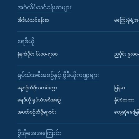
အင်္ဂလိပ်သင်ခန်းစာများ
အီဒီယံသင်ခန်းစာ
မကြေးမုံရဲ့အင
ရေဒီယို
နံနက်ပိုင်း ၆း၀၀-ရး၀၀
ညပိုင်း ၉း၀
ရုပ်သံအစီအစဉ်နှင့် ဗွီဒီယိုကဏ္ဍများ
နေ့စဉ်တီဗွီသတင်းလွှာ
မြန်မာ
ရေဒီယို ရုပ်သံအစီအစဉ်
နိုင်ငံတကာ
အပတ်စဉ်တီဗွီမဂ္ဂဇင်း
တွေ့ဆုံမေးမြန
ဗွီအိုအေအကြောင်း