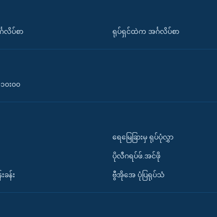
်္ဂလိပ်စာ
ရုပ်ရှင်ထဲက အင်္ဂလိပ်စာ
၀-၁၀း၀၀
ရေမြေခြားမှ ရုပ်ပုံလွှာ
ပိုလီဂရပ်ဖ်.အင်ဖို
်းခန်း
ဗွီအိုအေ ပုံပြရုပ်သံ