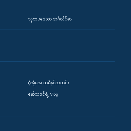
သုတပဒေသာ အင်္ဂလိပ်စာ
ဗွီအိုအေ တမိနစ်သတင်း
နော်သဇင်ရဲ့ Vlog