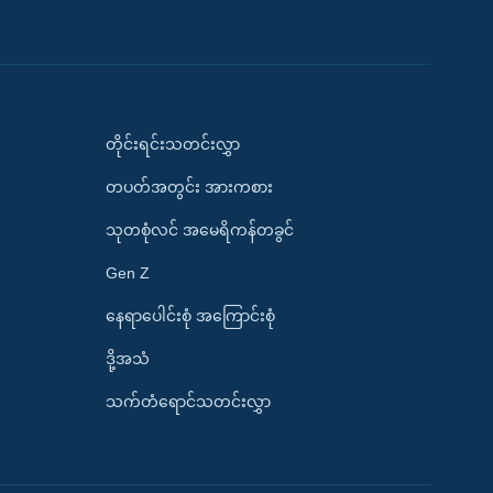
တိုင်းရင်းသတင်းလွှာ
တပတ်အတွင်း အားကစား
သုတစုံလင် အမေရိကန်တခွင်
Gen Z
နေရာပေါင်းစုံ အကြောင်းစုံ
ဒို့အသံ
သက်တံရောင်သတင်းလွှာ