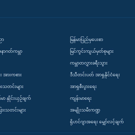
ပညာ
မြန်မာပြည်မှပေးစာ
အနာဂတ်ကမ္ဘာ
မြင်ကွင်းကျယ်မှတ်စုများ
ကမ္ဘာတလွှားခရီးသွား
း အားကစား
ဒီသီတင်းပတ် အာရှနိုင်ငံရေး
ားသတင်းများ
အာရှစီးပွားရေး
်မာ နှိုင်းယှဉ်ချက်
ကျန်းမာရေး
ပြားသတင်းများ
အမျိုးသမီးကဏ္ဍ
ရိုဟင်ဂျာအရေး မျှော်လင့်ချက်