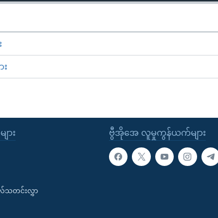
း
ား
ုများ
ဗွီအိုအေ လူမှုကွန်ယက်များ
းလ်သတင်းလွှာ