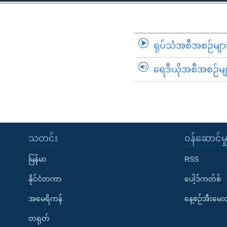
သုတပဒေသာ အင်္ဂလိပ်စာ
အ
ညွန်း
စာမျက်နှာ
သို့
ရုပ်သံအစီအစဉ်မျာ
ကျော်
ရေဒီယိုအစီအစဉ်မျ
ကြည့်
ရန်
ရှာဖွေ
ရန်
နေရာ
သတင်း
၀န်ဆောင်မှ
သို့
ကျော်
မြန်မာ
RSS
ရန်
နိုင်ငံတကာ
ပေါ့ဒ်ကတ်စ်
အမေရိကန်
နေ့စဉ်အီးမေ
တရုတ်