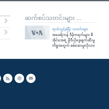
ဆက်စပ်သတင်းများ ...
ထုတ်လွှင့်ခဲ့ပြီး သတင်းများ
အမေရိကန် ဒီမိုကရက်များ စီ
အိုင်အေရဲ့ ဗွီဒီယိုခွေဖျက်ဆီးမှု
ကိစ္စအတွက် စစ်ဆေးမှုလိုလား