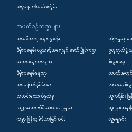
အစ္စရေး-ပါလက်စတိုင်း
အပတ်စဉ်ကဏ္ဍများ
အယ်ဒီတာနဲ့ ဆွေးနွေးခန်း
သိပ္ပံနဲ့နည်း
ဒီမိုကရေစီ၊ လူ့အခွင့်အရေးနှင့် ခေတ်ပြိုင်ကမ္ဘာ
ဥတုရာသီနဲ့ 
သတင်းသုံးသပ်ချက်
စီးပွားရေး
ဒီမိုကရေစီရေးရာ
တပတ်အတွင်
အမေရိကန်နိုင်ငံရေး
လယ်ယာစီးပွ
သတင်းထောက်မှတ်စု
ယူကရိန်း၊ မြန
ကမ္ဘာ့သတင်းမီဒီယာထဲက မြန်မာ
ထူးခြားဆန်း
ကမ္ဘာ့ မြန်မာ့ မီဒီယာမြင်ကွင်း
လူမှုရှုခင်း