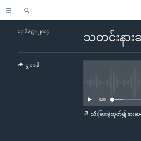
သုံး
ရ
ရှာဖွေ
လွယ်ကူ
မူလစာမျက်နှာ
၀၉ ဒီဇင္ဘာ၊ ၂၀၀၇
ရ
သတင်းနားဆ
စေ
မြန်မာ
လာ
သည့်
ဒ်
ကမ္ဘာ့သတင်းများ
Link
ဗွီဒီယို
နိုင်ငံတကာ
မျှဝေပါ
များ
သတင်းလွတ်လပ်ခွင့်
အမေရိကန်
ပင်မ
ရပ်ဝန်းတခု လမ်းတခု အလွန်
တရုတ်
အကြောင်းအရာ
အင်္ဂလိပ်စာလေ့လာမယ်
အစ္စရေး-ပါလက်စတိုင်း
သို့
0:00
အပတ်စဉ်ကဏ္ဍများ
အမေရိကန်သုံးအီဒီယံ
ကျော်
သီးခြားခွဲထုတ်၍ နားဆင
ကြည့်
ရေဒီယိုနှင့်ရုပ်သံ အချက်အလက်များ
မကြေးမုံရဲ့ အင်္ဂလိပ်စာ
ရေဒီယို
ရန်
ရေဒီယို/တီဗွီအစီအစဉ်
ရုပ်ရှင်ထဲက အင်္ဂလိပ်စာ
တီဗွီ
ပင်မ