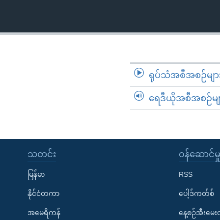
သုတပဒေသာ အင်္ဂလိပ်စာ
အ
ညွန်း
စာမျက်နှာ
သို့
ကျော်
ကြည့်
ရုပ်သံအစီအစဉ်မျာ
ရန်
ရှာဖွေ
ရေဒီယိုအစီအစဉ်မျ
ရန်
နေရာ
သို့
ကျော်
သတင်း
၀န်ဆောင်မှ
ရန်
မြန်မာ
RSS
နိုင်ငံတကာ
ပေါ့ဒ်ကတ်စ်
အမေရိကန်
နေ့စဉ်အီးမေ