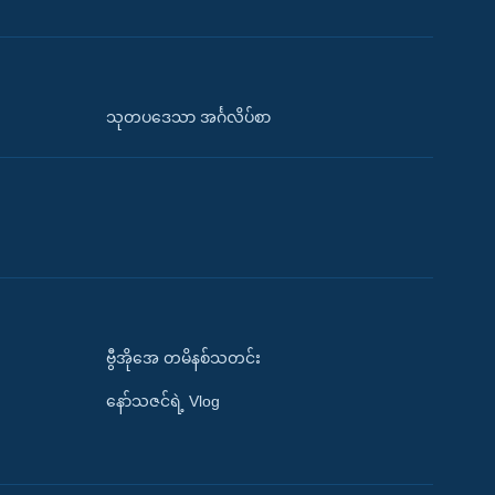
သုတပဒေသာ အင်္ဂလိပ်စာ
ဗွီအိုအေ တမိနစ်သတင်း
နော်သဇင်ရဲ့ Vlog