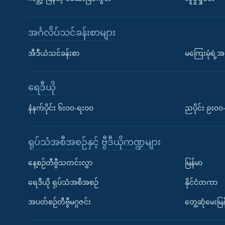
အင်္ဂလိပ်သင်ခန်းစာများ
အီဒီယံသင်ခန်းစာ
မကြေးမုံရဲ့အင
ရေဒီယို
နံနက်ပိုင်း ၆း၀၀-ရး၀၀
ညပိုင်း ၉း၀
ရုပ်သံအစီအစဉ်နှင့် ဗွီဒီယိုကဏ္ဍများ
နေ့စဉ်တီဗွီသတင်းလွှာ
မြန်မာ
ရေဒီယို ရုပ်သံအစီအစဉ်
နိုင်ငံတကာ
အပတ်စဉ်တီဗွီမဂ္ဂဇင်း
တွေ့ဆုံမေးမြန