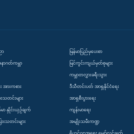
ပညာ
မြန်မာပြည်မှပေးစာ
အနာဂတ်ကမ္ဘာ
မြင်ကွင်းကျယ်မှတ်စုများ
ကမ္ဘာတလွှားခရီးသွား
း အားကစား
ဒီသီတင်းပတ် အာရှနိုင်ငံရေး
ားသတင်းများ
အာရှစီးပွားရေး
်မာ နှိုင်းယှဉ်ချက်
ကျန်းမာရေး
ပြားသတင်းများ
အမျိုးသမီးကဏ္ဍ
ရိုဟင်ဂျာအရေး မျှော်လင့်ချက်