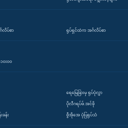
်္ဂလိပ်စာ
ရုပ်ရှင်ထဲက အင်္ဂလိပ်စာ
၀-၁၀း၀၀
ရေမြေခြားမှ ရုပ်ပုံလွှာ
ပိုလီဂရပ်ဖ်.အင်ဖို
်းခန်း
ဗွီအိုအေ ပုံပြရုပ်သံ