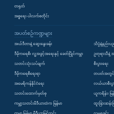
တရုတ်
အစ္စရေး-ပါလက်စတိုင်း
အပတ်စဉ်ကဏ္ဍများ
အယ်ဒီတာနဲ့ ဆွေးနွေးခန်း
သိပ္ပံနဲ့နည်း
ဒီမိုကရေစီ၊ လူ့အခွင့်အရေးနှင့် ခေတ်ပြိုင်ကမ္ဘာ
ဥတုရာသီနဲ့ 
သတင်းသုံးသပ်ချက်
စီးပွားရေး
ဒီမိုကရေစီရေးရာ
တပတ်အတွင်
အမေရိကန်နိုင်ငံရေး
လယ်ယာစီးပွ
သတင်းထောက်မှတ်စု
ယူကရိန်း၊ မြန
ကမ္ဘာ့သတင်းမီဒီယာထဲက မြန်မာ
ထူးခြားဆန်း
ကမ္ဘာ့ မြန်မာ့ မီဒီယာမြင်ကွင်း
လူမှုရှုခင်း