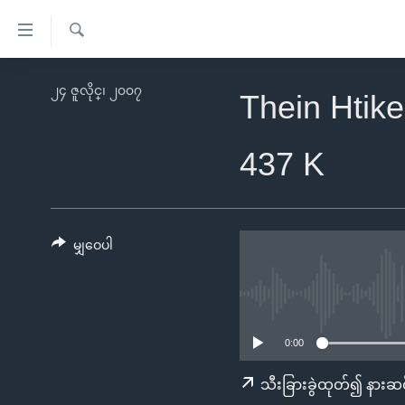
သုံး
ရ
ရှာဖွေ
လွယ်ကူ
မူလစာမျက်နှာ
၂၄ ဇူလိုင္၊ ၂၀၀၇
ရ
Thein Htik
စေ
မြန်မာ
လာ
သည့်
ဒ်
ကမ္ဘာ့သတင်းများ
437 K
Link
ဗွီဒီယို
နိုင်ငံတကာ
များ
သတင်းလွတ်လပ်ခွင့်
အမေရိကန်
ပင်မ
ရပ်ဝန်းတခု လမ်းတခု အလွန်
တရုတ်
မျှဝေပါ
အကြောင်းအရာ
အင်္ဂလိပ်စာလေ့လာမယ်
အစ္စရေး-ပါလက်စတိုင်း
သို့
အပတ်စဉ်ကဏ္ဍများ
အမေရိကန်သုံးအီဒီယံ
ကျော်
ကြည့်
ရေဒီယိုနှင့်ရုပ်သံ အချက်အလက်များ
မကြေးမုံရဲ့ အင်္ဂလိပ်စာ
ရေဒီယို
0:00
ရန်
ရေဒီယို/တီဗွီအစီအစဉ်
ရုပ်ရှင်ထဲက အင်္ဂလိပ်စာ
တီဗွီ
သီးခြားခွဲထုတ်၍ နားဆင
ပင်မ