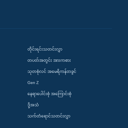
တိုင်းရင်းသတင်းလွှာ
တပတ်အတွင်း အားကစား
သုတစုံလင် အမေရိကန်တခွင်
Gen Z
နေရာပေါင်းစုံ အကြောင်းစုံ
ဒို့အသံ
သက်တံရောင်သတင်းလွှာ