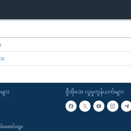
း
ား
ုများ
ဗွီအိုအေ လူမှုကွန်ယက်များ
းလ်သတင်းလွှာ