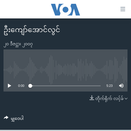
သုံး
ရ
လွယ်ကူ
ဦးကျော်အောင်လွင်
မူလစာမျက်နှာ
စေ
မြန်မာ
၂၀ ဒီဇင္ဘာ၊ ၂၀၀၇
သည့်
ကမ္ဘာ့သတင်းများ
Link
ဗွီဒီယို
နိုင်ငံတကာ
များ
သတင်းလွတ်လပ်ခွင့်
အမေရိကန်
No media source currently available
ပင်မ
ရပ်ဝန်းတခု လမ်းတခု အလွန်
တရုတ်
အကြောင်းအရာ
0:00
5:23
သို့
အင်္ဂလိပ်စာလေ့လာမယ်
အစ္စရေး-ပါလက်စတိုင်း
တိုက်ရိုက် လင့်ခ်
ကျော်
အပတ်စဉ်ကဏ္ဍများ
အမေရိကန်သုံးအီဒီယံ
ကြည့်
ရေဒီယိုနှင့်ရုပ်သံ အချက်အလက်များ
မကြေးမုံရဲ့ အင်္ဂလိပ်စာ
ရေဒီယို
ရန်
မျှဝေပါ
ပင်မ
ရေဒီယို/တီဗွီအစီအစဉ်
ရုပ်ရှင်ထဲက အင်္ဂလိပ်စာ
တီဗွီ