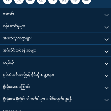
သတင်း
၀န်ဆောင်မှုများ
အပတ်စဉ်ကဏ္ဍများ
အင်္ဂလိပ်သင်ခန်းစာများ
ရေဒီယို
ရုပ်သံအစီအစဉ်နှင့် ဗွီဒီယိုကဏ္ဍများ
ဗွီအိုအေအကြောင်း
ဗွီအိုအေ မိုဘိုင်းလ်အက်ပ်များ ဒေါင်းလုတ်ယူရန်