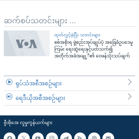
အ
သုတပဒေသာ အင်္ဂလိပ်စာ
ညွန်း
Learning English
စာမျက်နှာ
ဆက်စပ်သတင်းများ ...
သို့
ဗွီအိုအေ လူမှုကွန်ယက်များ
ကျော်
ထုတ်လွှင့်ခဲ့ပြီး သတင်းများ
စစ်အစိုးရ ဖွဲ့စည်းအုပ်ချုပ်ပုံ အခြေခံဥပဒေမူ
ကြည့်
ကြမ်း ရေးဆွဲရေးနှင့်ပတ်သက်၍
ရန်
အတိုက်အခံအချု့ိ၏ ဝေဖန်သုံးသပ်ချက်
ဘာသာစကားများ
ရှာဖွေ
ရန်
နေရာ
ရုပ်သံအစီအစဉ်များ
သို့
ကျော်
ရေဒီယိုအစီအစဉ်များ
ရန်
ဗွီအိုအေ လူမှုကွန်ယက်များ