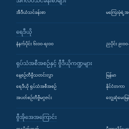
အင်္ဂလိပ်သင်ခန်းစာများ
အီဒီယံသင်ခန်းစာ
မကြေးမုံရဲ့အင
ရေဒီယို
နံနက်ပိုင်း ၆း၀၀-ရး၀၀
ညပိုင်း ၉း၀
ရုပ်သံအစီအစဉ်နှင့် ဗွီဒီယိုကဏ္ဍများ
နေ့စဉ်တီဗွီသတင်းလွှာ
မြန်မာ
ရေဒီယို ရုပ်သံအစီအစဉ်
နိုင်ငံတကာ
အပတ်စဉ်တီဗွီမဂ္ဂဇင်း
တွေ့ဆုံမေးမြန
ဗွီအိုအေအကြောင်း