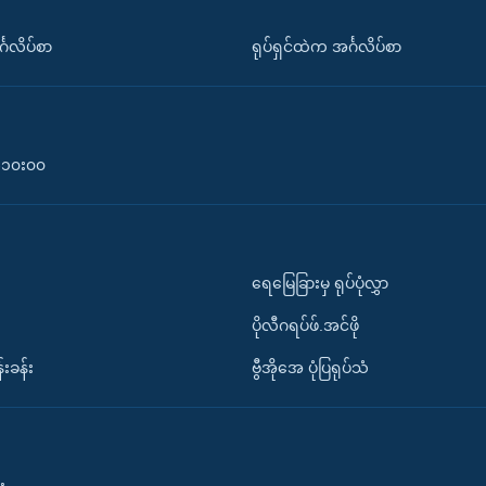
်္ဂလိပ်စာ
ရုပ်ရှင်ထဲက အင်္ဂလိပ်စာ
၀-၁၀း၀၀
ရေမြေခြားမှ ရုပ်ပုံလွှာ
ပိုလီဂရပ်ဖ်.အင်ဖို
်းခန်း
ဗွီအိုအေ ပုံပြရုပ်သံ