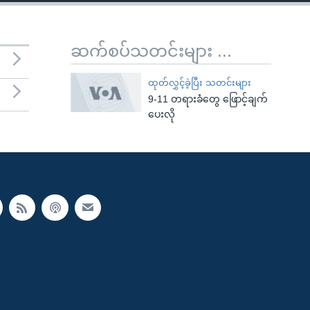
ဆက်စပ်သတင်းများ ...
ထုတ်လွှင့်ခဲ့ပြီး သတင်းများ
9-11 တရားခံတွေ ဖြောင့်ချက်
ပေးလို