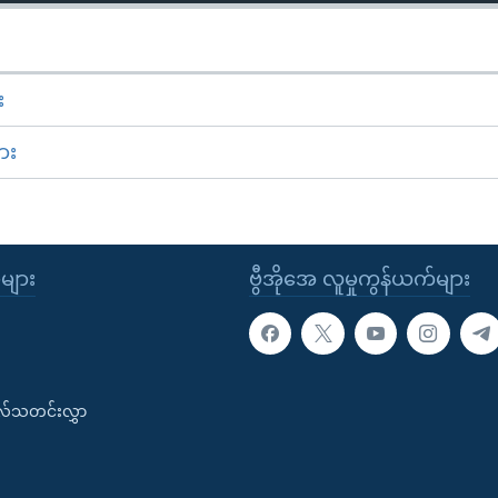
း
ား
ုများ
ဗွီအိုအေ လူမှုကွန်ယက်များ
းလ်သတင်းလွှာ