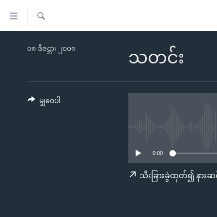
သုံး
ရ
ရှာဖွေ
လွယ်ကူ
မူလစာမျက်နှာ
၀၈ ဒီဇင္ဘာ၊ ၂၀၀၈
ရ
သတင်း
စေ
မြန်မာ
လာ
သည့်
ဒ်
ကမ္ဘာ့သတင်းများ
Link
ဗွီဒီယို
နိုင်ငံတကာ
မျှဝေပါ
များ
သတင်းလွတ်လပ်ခွင့်
အမေရိကန်
ပင်မ
ရပ်ဝန်းတခု လမ်းတခု အလွန်
တရုတ်
အကြောင်းအရာ
အင်္ဂလိပ်စာလေ့လာမယ်
အစ္စရေး-ပါလက်စတိုင်း
သို့
0:00
အပတ်စဉ်ကဏ္ဍများ
အမေရိကန်သုံးအီဒီယံ
ကျော်
သီးခြားခွဲထုတ်၍ နားဆင
ကြည့်
ရေဒီယိုနှင့်ရုပ်သံ အချက်အလက်များ
မကြေးမုံရဲ့ အင်္ဂလိပ်စာ
ရေဒီယို
ရန်
ရေဒီယို/တီဗွီအစီအစဉ်
ရုပ်ရှင်ထဲက အင်္ဂလိပ်စာ
တီဗွီ
ပင်မ