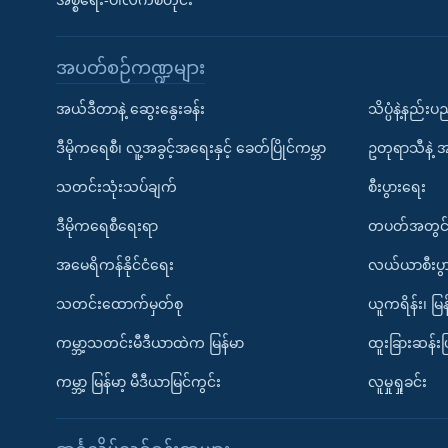
အစ္စရေး-ပါလက်စတိုင်း
အပတ်စဉ်ကဏ္ဍများ
အယ်ဒီတာနဲ့ ဆွေးနွေးခန်း
သိပ္ပံနဲ့နည်း
ဒီမိုကရေစီ၊ လူ့အခွင့်အရေးနှင့် ခေတ်ပြိုင်ကမ္ဘာ
ဥတုရာသီနဲ့ 
သတင်းသုံးသပ်ချက်
စီးပွားရေး
ဒီမိုကရေစီရေးရာ
တပတ်အတွင်
အမေရိကန်နိုင်ငံရေး
လယ်ယာစီးပွ
သတင်းထောက်မှတ်စု
ယူကရိန်း၊ မြန
ကမ္ဘာ့သတင်းမီဒီယာထဲက မြန်မာ
ထူးခြားဆန်း
ကမ္ဘာ့ မြန်မာ့ မီဒီယာမြင်ကွင်း
လူမှုရှုခင်း