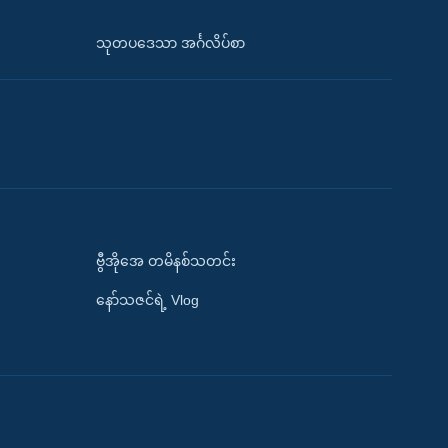
သုတပဒေသာ အင်္ဂလိပ်စာ
ဗွီအိုအေ တမိနစ်သတင်း
နော်သဇင်ရဲ့ Vlog