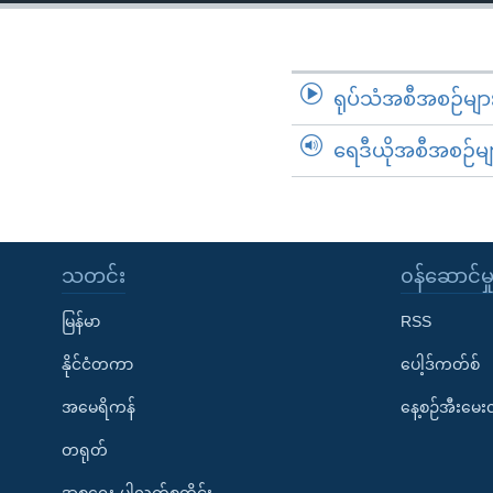
သုတပဒေသာ အင်္ဂလိပ်စာ
အ
ညွန်း
စာမျက်နှာ
သို့
ရုပ်သံအစီအစဉ်မျာ
ကျော်
ရေဒီယိုအစီအစဉ်မျ
ကြည့်
ရန်
ရှာဖွေ
ရန်
နေရာ
သတင်း
၀န်ဆောင်မှ
သို့
မြန်မာ
RSS
ကျော်
ရန်
နိုင်ငံတကာ
ပေါ့ဒ်ကတ်စ်
အမေရိကန်
နေ့စဉ်အီးမေ
တရုတ်