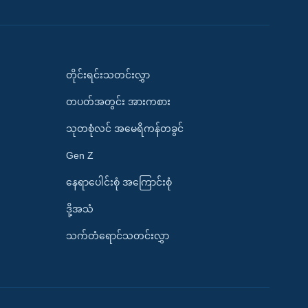
တိုင်းရင်းသတင်းလွှာ
တပတ်အတွင်း အားကစား
သုတစုံလင် အမေရိကန်တခွင်
Gen Z
နေရာပေါင်းစုံ အကြောင်းစုံ
ဒို့အသံ
သက်တံရောင်သတင်းလွှာ