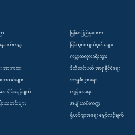
ပညာ
မြန်မာပြည်မှပေးစာ
အနာဂတ်ကမ္ဘာ
မြင်ကွင်းကျယ်မှတ်စုများ
ကမ္ဘာတလွှားခရီးသွား
း အားကစား
ဒီသီတင်းပတ် အာရှနိုင်ငံရေး
ားသတင်းများ
အာရှစီးပွားရေး
်မာ နှိုင်းယှဉ်ချက်
ကျန်းမာရေး
ပြားသတင်းများ
အမျိုးသမီးကဏ္ဍ
ရိုဟင်ဂျာအရေး မျှော်လင့်ချက်