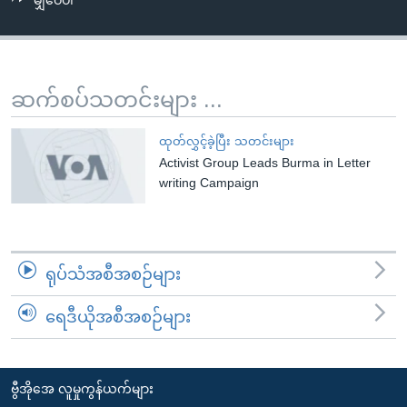
မျှဝေပါ
အ
သုတပဒေသာ အင်္ဂလိပ်စာ
ညွန်း
Learning English
စာမျက်နှာ
သို့
ဗွီအိုအေ လူမှုကွန်ယက်များ
ဆက်စပ်သတင်းများ ...
ကျော်
ကြည့်
ထုတ်လွှင့်ခဲ့ပြီး သတင်းများ
ရန်
Activist Group Leads Burma in Letter
ဘာသာစကားများ
ရှာဖွေ
writing Campaign
ရန်
နေရာ
သို့
ရုပ်သံအစီအစဉ်များ
ကျော်
ရန်
ရေဒီယိုအစီအစဉ်များ
ဗွီအိုအေ လူမှုကွန်ယက်များ