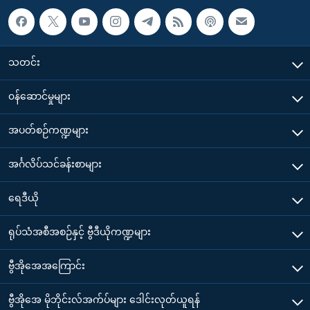
သတင်း
၀န်ဆောင်မှုများ
အပတ်စဉ်ကဏ္ဍများ
အင်္ဂလိပ်သင်ခန်းစာများ
ရေဒီယို
ရုပ်သံအစီအစဉ်နှင့် ဗွီဒီယိုကဏ္ဍများ
ဗွီအိုအေအကြောင်း
ဗွီအိုအေ မိုဘိုင်းလ်အက်ပ်များ ဒေါင်းလုတ်ယူရန်