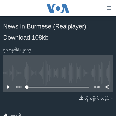
သုံး
ရ
လွယ်ကူ
News in Burmese (Realplayer)-
မူလစာမျက်နှာ
စေ
Download 108kb
မြန်မာ
သည့်
ကမ္ဘာ့သတင်းများ
Link
၃၀ ဇန္နဝါရီ၊ ၂၀၀၇
ဗွီဒီယို
နိုင်ငံတကာ
များ
သတင်းလွတ်လပ်ခွင့်
အမေရိကန်
ပင်မ
ရပ်ဝန်းတခု လမ်းတခု အလွန်
တရုတ်
အကြောင်းအရာ
No media source currently available
သို့
အင်္ဂလိပ်စာလေ့လာမယ်
အစ္စရေး-ပါလက်စတိုင်း
0:00
0:40
ကျော်
အပတ်စဉ်ကဏ္ဍများ
အမေရိကန်သုံးအီဒီယံ
ကြည့်
တိုက်ရိုက် လင့်ခ်
ရေဒီယိုနှင့်ရုပ်သံ အချက်အလက်များ
မကြေးမုံရဲ့ အင်္ဂလိပ်စာ
ရေဒီယို
ရန်
ပင်မ
ရေဒီယို/တီဗွီအစီအစဉ်
ရုပ်ရှင်ထဲက အင်္ဂလိပ်စာ
တီဗွီ