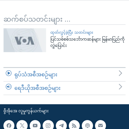
အ
သုတပဒေသာ အင်္ဂလိပ်စာ
ညွန်း
Learning English
စာမျက်နှာ
ဆက်စပ်သတင်းများ ...
သို့
ဗွီအိုအေ လူမှုကွန်ယက်များ
ကျော်
ထုတ်လွှင့်ခဲ့ပြီး သတင်းများ
ပြင်သစ်စစ်သင်္ဘောကဆန်များ မြန်မာပြည်ကို
ကြည့်
လွှဲပြောင်း
ရန်
ဘာသာစကားများ
ရှာဖွေ
ရန်
နေရာ
ရုပ်သံအစီအစဉ်များ
သို့
ကျော်
ရေဒီယိုအစီအစဉ်များ
ရန်
ဗွီအိုအေ လူမှုကွန်ယက်များ