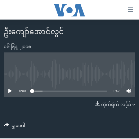
သုံး
ရ
လွယ်ကူ
ဦးကျော်အောင်လွင်
မူလစာမျက်နှာ
စေ
မြန်မာ
၀၆ ဇြန္၊ ၂၀၀၈
သည့်
ကမ္ဘာ့သတင်းများ
Link
ဗွီဒီယို
နိုင်ငံတကာ
များ
သတင်းလွတ်လပ်ခွင့်
အမေရိကန်
No media source currently available
ပင်မ
ရပ်ဝန်းတခု လမ်းတခု အလွန်
တရုတ်
အကြောင်းအရာ
0:00
1:42
သို့
အင်္ဂလိပ်စာလေ့လာမယ်
အစ္စရေး-ပါလက်စတိုင်း
တိုက်ရိုက် လင့်ခ်
ကျော်
အပတ်စဉ်ကဏ္ဍများ
အမေရိကန်သုံးအီဒီယံ
ကြည့်
ရေဒီယိုနှင့်ရုပ်သံ အချက်အလက်များ
မကြေးမုံရဲ့ အင်္ဂလိပ်စာ
ရေဒီယို
ရန်
မျှဝေပါ
ပင်မ
ရေဒီယို/တီဗွီအစီအစဉ်
ရုပ်ရှင်ထဲက အင်္ဂလိပ်စာ
တီဗွီ