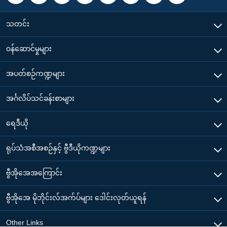
သတင်း
၀န်ဆောင်မှုများ
အပတ်စဉ်ကဏ္ဍများ
အင်္ဂလိပ်သင်ခန်းစာများ
ရေဒီယို
ရုပ်သံအစီအစဉ်နှင့် ဗွီဒီယိုကဏ္ဍများ
ဗွီအိုအေအကြောင်း
ဗွီအိုအေ မိုဘိုင်းလ်အက်ပ်များ ဒေါင်းလုတ်ယူရန်
Other Links