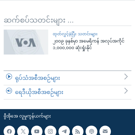
အ
သုတပဒေသာ အင်္ဂလိပ်စာ
ညွန်း
Learning English
စာမျက်နှာ
ဆက်စပ်သတင်းများ ...
သို့
ဗွီအိုအေ လူမှုကွန်ယက်များ
ကျော်
ထုတ်လွှင့်ခဲ့ပြီး သတင်းများ
၂၀၀၉ ခုနှစ်မှာ အမေရိကန် အလုပ်အကိုင်
ကြည့်
၁,၀၀၀,၀၀၀ ဆုံးရှုံးနိုင်
ရန်
ဘာသာစကားများ
ရှာဖွေ
ရန်
နေရာ
ရုပ်သံအစီအစဉ်များ
သို့
ကျော်
ရေဒီယိုအစီအစဉ်များ
ရန်
ဗွီအိုအေ လူမှုကွန်ယက်များ