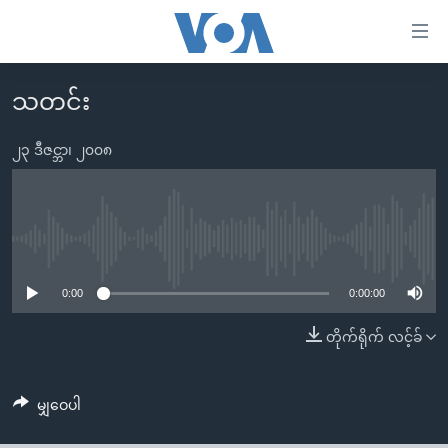
သုံး
ရ
လွယ်ကူ
သတင်း
မူလစာမျက်နှာ
စေ
မြန်မာ
၂၃ ဒီဇင္ဘာ၊ ၂၀၀၈
သည့်
ကမ္ဘာ့သတင်းများ
Link
ဗွီဒီယို
နိုင်ငံတကာ
များ
သတင်းလွတ်လပ်ခွင့်
အမေရိကန်
No media source currently available
ပင်မ
ရပ်ဝန်းတခု လမ်းတခု အလွန်
တရုတ်
အကြောင်းအရာ
0:00
0:00:00
သို့
အင်္ဂလိပ်စာလေ့လာမယ်
အစ္စရေး-ပါလက်စတိုင်း
တိုက်ရိုက် လင့်ခ်
ကျော်
အပတ်စဉ်ကဏ္ဍများ
အမေရိကန်သုံးအီဒီယံ
ကြည့်
ရေဒီယိုနှင့်ရုပ်သံ အချက်အလက်များ
မကြေးမုံရဲ့ အင်္ဂလိပ်စာ
ရေဒီယို
ရန်
မျှဝေပါ
ပင်မ
ရေဒီယို/တီဗွီအစီအစဉ်
ရုပ်ရှင်ထဲက အင်္ဂလိပ်စာ
တီဗွီ