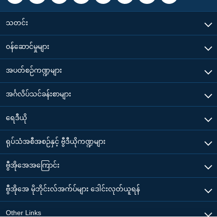
သတင်း
၀န်ဆောင်မှုများ
အပတ်စဉ်ကဏ္ဍများ
အင်္ဂလိပ်သင်ခန်းစာများ
ရေဒီယို
ရုပ်သံအစီအစဉ်နှင့် ဗွီဒီယိုကဏ္ဍများ
ဗွီအိုအေအကြောင်း
ဗွီအိုအေ မိုဘိုင်းလ်အက်ပ်များ ဒေါင်းလုတ်ယူရန်
Other Links