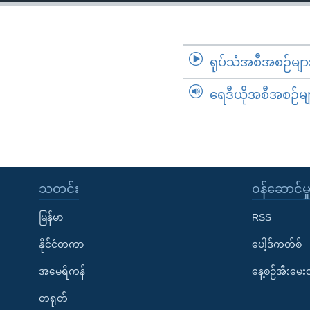
သုတပဒေသာ အင်္ဂလိပ်စာ
အ
ညွန်း
စာမျက်နှာ
သို့
ရုပ်သံအစီအစဉ်မျာ
ကျော်
ရေဒီယိုအစီအစဉ်မျ
ကြည့်
ရန်
ရှာဖွေ
ရန်
နေရာ
သတင်း
၀န်ဆောင်မှ
သို့
ကျော်
မြန်မာ
RSS
ရန်
နိုင်ငံတကာ
ပေါ့ဒ်ကတ်စ်
အမေရိကန်
နေ့စဉ်အီးမေ
တရုတ်