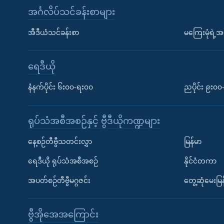
အင်္ဂလိပ်သင်ခန်းစာများ
အီဒီယံသင်ခန်းစာ
မကြေးမုံရဲ့အင
ရေဒီယို
နံနက်ပိုင်း ၆း၀၀-ရး၀၀
ညပိုင်း ၉း၀
ရုပ်သံအစီအစဉ်နှင့် ဗွီဒီယိုကဏ္ဍများ
နေ့စဉ်တီဗွီသတင်းလွှာ
မြန်မာ
ရေဒီယို ရုပ်သံအစီအစဉ်
နိုင်ငံတကာ
အပတ်စဉ်တီဗွီမဂ္ဂဇင်း
တွေ့ဆုံမေးမြန
ဗွီအိုအေအကြောင်း