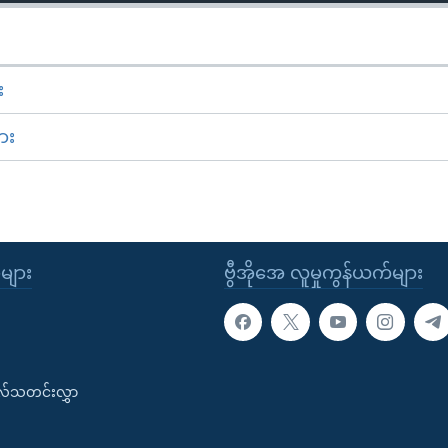
း
ား
ုများ
ဗွီအိုအေ လူမှုကွန်ယက်များ
းလ်သတင်းလွှာ