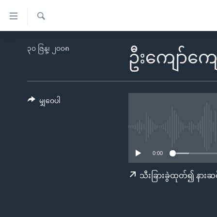
သုံး
ရ
ရှာဖွေ
လွယ်ကူ
မူလစာမျက်နှာ
၃၀ ဇြန္၊ ၂၀၀၈
ရ
ဦးကျော်ကျော
စေ
မြန်မာ
လာ
သည့်
ဒ်
ကမ္ဘာ့သတင်းများ
Link
ဗွီဒီယို
နိုင်ငံတကာ
မျှဝေပါ
များ
သတင်းလွတ်လပ်ခွင့်
အမေရိကန်
ပင်မ
ရပ်ဝန်းတခု လမ်းတခု အလွန်
တရုတ်
အကြောင်းအရာ
အင်္ဂလိပ်စာလေ့လာမယ်
အစ္စရေး-ပါလက်စတိုင်း
သို့
0:00
အပတ်စဉ်ကဏ္ဍများ
အမေရိကန်သုံးအီဒီယံ
ကျော်
သီးခြားခွဲထုတ်၍ နားဆင
ကြည့်
ရေဒီယိုနှင့်ရုပ်သံ အချက်အလက်များ
မကြေးမုံရဲ့ အင်္ဂလိပ်စာ
ရေဒီယို
ရန်
ရေဒီယို/တီဗွီအစီအစဉ်
ရုပ်ရှင်ထဲက အင်္ဂလိပ်စာ
တီဗွီ
ပင်မ