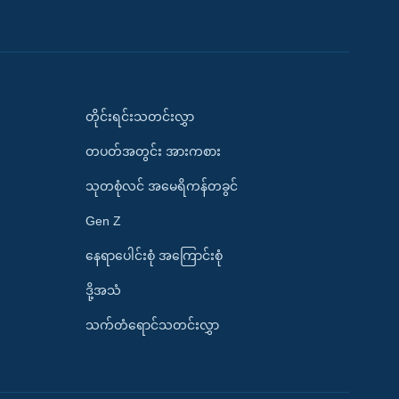
တိုင်းရင်းသတင်းလွှာ
တပတ်အတွင်း အားကစား
သုတစုံလင် အမေရိကန်တခွင်
Gen Z
နေရာပေါင်းစုံ အကြောင်းစုံ
ဒို့အသံ
သက်တံရောင်သတင်းလွှာ