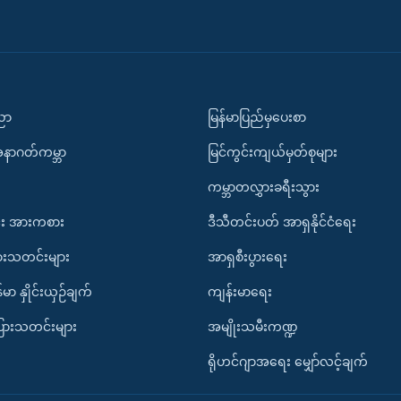
ပညာ
မြန်မာပြည်မှပေးစာ
အနာဂတ်ကမ္ဘာ
မြင်ကွင်းကျယ်မှတ်စုများ
ကမ္ဘာတလွှားခရီးသွား
း အားကစား
ဒီသီတင်းပတ် အာရှနိုင်ငံရေး
ားသတင်းများ
အာရှစီးပွားရေး
်မာ နှိုင်းယှဉ်ချက်
ကျန်းမာရေး
ပြားသတင်းများ
အမျိုးသမီးကဏ္ဍ
ရိုဟင်ဂျာအရေး မျှော်လင့်ချက်