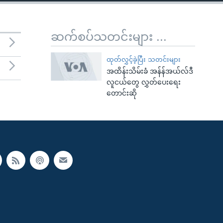
ဆက်စပ်သတင်းများ ...
ထုတ်လွှင့်ခဲ့ပြီး သတင်းများ
အထိန်းသိမ်းခံ အန်န်အယ်လ်ဒီ
လူငယ်တွေ လွှတ်ပေးရေး
တောင်းဆို