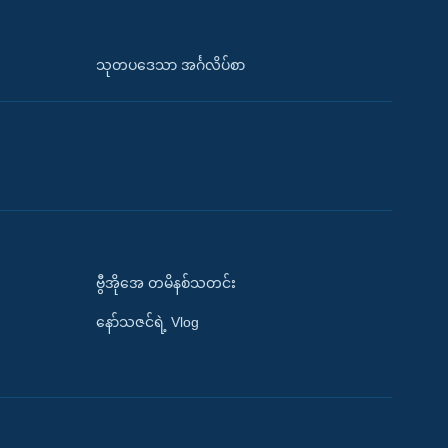
သုတပဒေသာ အင်္ဂလိပ်စာ
ဗွီအိုအေ တမိနစ်သတင်း
နော်သဇင်ရဲ့ Vlog