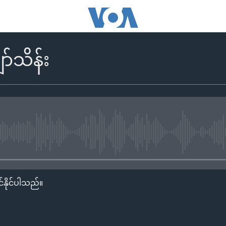
်သိန်း
No media source currently availa
်နိုင်ပါသည်။