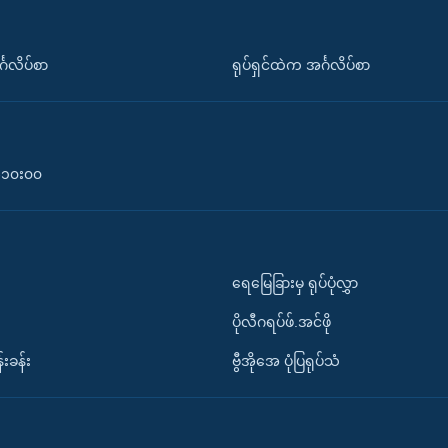
်္ဂလိပ်စာ
ရုပ်ရှင်ထဲက အင်္ဂလိပ်စာ
၀-၁၀း၀၀
ရေမြေခြားမှ ရုပ်ပုံလွှာ
ပိုလီဂရပ်ဖ်.အင်ဖို
်းခန်း
ဗွီအိုအေ ပုံပြရုပ်သံ