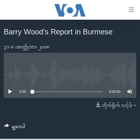
သုံး
ရ
လွယ်ကူ
Barry Wood's Report in Burmese
မူလစာမျက်နှာ
စေ
မြန်မာ
၃၁ ေအာက္တိုဘာ၊ ၂၀၀၈
သည့်
ကမ္ဘာ့သတင်းများ
Link
ဗွီဒီယို
နိုင်ငံတကာ
များ
သတင်းလွတ်လပ်ခွင့်
အမေရိကန်
No media source currently available
ပင်မ
ရပ်ဝန်းတခု လမ်းတခု အလွန်
တရုတ်
အကြောင်းအရာ
0:00
0:00:00
သို့
အင်္ဂလိပ်စာလေ့လာမယ်
အစ္စရေး-ပါလက်စတိုင်း
တိုက်ရိုက် လင့်ခ်
ကျော်
အပတ်စဉ်ကဏ္ဍများ
အမေရိကန်သုံးအီဒီယံ
ကြည့်
ရေဒီယိုနှင့်ရုပ်သံ အချက်အလက်များ
မကြေးမုံရဲ့ အင်္ဂလိပ်စာ
ရေဒီယို
ရန်
မျှဝေပါ
ပင်မ
ရေဒီယို/တီဗွီအစီအစဉ်
ရုပ်ရှင်ထဲက အင်္ဂလိပ်စာ
တီဗွီ