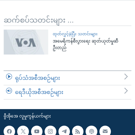
အ
သုတပဒေသာ အင်္ဂလိပ်စာ
ညွန်း
Learning English
စာမျက်နှာ
ဆက်စပ်သတင်းများ ...
သို့
ဗွီအိုအေ လူမှုကွန်ယက်များ
ကျော်
ထုတ်လွှင့်ခဲ့ပြီး သတင်းများ
အမေရိကန်စီးပွားရေး ဆုတ်ယုတ်မှုဆီ
ကြည့်
ဦးတည်
ရန်
ဘာသာစကားများ
ရှာဖွေ
ရန်
နေရာ
ရုပ်သံအစီအစဉ်များ
သို့
ကျော်
ရေဒီယိုအစီအစဉ်များ
ရန်
ဗွီအိုအေ လူမှုကွန်ယက်များ