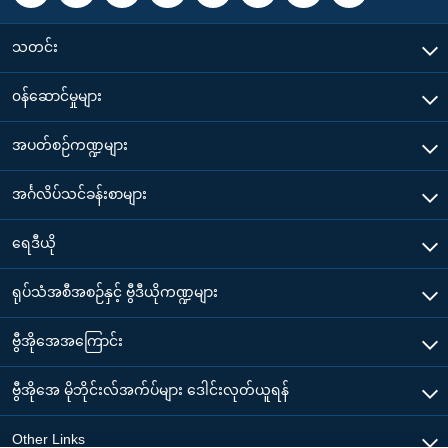
သတင်း
၀န်ဆောင်မှုများ
အပတ်စဉ်ကဏ္ဍများ
အင်္ဂလိပ်သင်ခန်းစာများ
ရေဒီယို
ရုပ်သံအစီအစဉ်နှင့် ဗွီဒီယိုကဏ္ဍများ
ဗွီအိုအေအကြောင်း
ဗွီအိုအေ မိုဘိုင်းလ်အက်ပ်များ ဒေါင်းလုတ်ယူရန်
Other Links