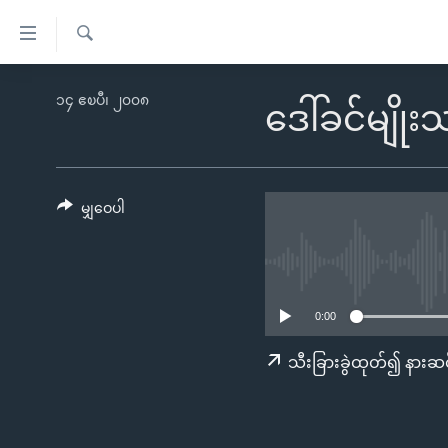
သုံး
ရ
ရှာဖွေ
လွယ်ကူ
မူလစာမျက်နှာ
၁၄ ဧၿပီ၊ ၂၀၀၈
ရ
ဒေါ်ခင်မျို
စေ
မြန်မာ
လာ
သည့်
ဒ်
ကမ္ဘာ့သတင်းများ
Link
ဗွီဒီယို
နိုင်ငံတကာ
မျှဝေပါ
များ
သတင်းလွတ်လပ်ခွင့်
အမေရိကန်
ပင်မ
ရပ်ဝန်းတခု လမ်းတခု အလွန်
တရုတ်
အကြောင်းအရာ
အင်္ဂလိပ်စာလေ့လာမယ်
အစ္စရေး-ပါလက်စတိုင်း
သို့
0:00
အပတ်စဉ်ကဏ္ဍများ
အမေရိကန်သုံးအီဒီယံ
ကျော်
သီးခြားခွဲထုတ်၍ နားဆင
ကြည့်
ရေဒီယိုနှင့်ရုပ်သံ အချက်အလက်များ
မကြေးမုံရဲ့ အင်္ဂလိပ်စာ
ရေဒီယို
ရန်
ရေဒီယို/တီဗွီအစီအစဉ်
ရုပ်ရှင်ထဲက အင်္ဂလိပ်စာ
တီဗွီ
ပင်မ