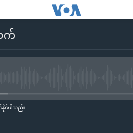
းသက်
No media source currently availa
်နိုင်ပါသည်။