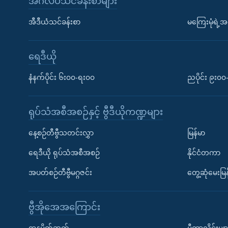
အင်္ဂလိပ်သင်ခန်းစာများ
အီဒီယံသင်ခန်းစာ
မကြေးမုံရဲ့အင
ရေဒီယို
နံနက်ပိုင်း ၆း၀၀-ရး၀၀
ညပိုင်း ၉း၀
ရုပ်သံအစီအစဉ်နှင့် ဗွီဒီယိုကဏ္ဍများ
နေ့စဉ်တီဗွီသတင်းလွှာ
မြန်မာ
ရေဒီယို ရုပ်သံအစီအစဉ်
နိုင်ငံတကာ
အပတ်စဉ်တီဗွီမဂ္ဂဇင်း
တွေ့ဆုံမေးမြန
ဗွီအိုအေအကြောင်း