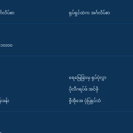
်္ဂလိပ်စာ
ရုပ်ရှင်ထဲက အင်္ဂလိပ်စာ
၀-၁၀း၀၀
ရေမြေခြားမှ ရုပ်ပုံလွှာ
ပိုလီဂရပ်ဖ်.အင်ဖို
်းခန်း
ဗွီအိုအေ ပုံပြရုပ်သံ