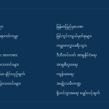
ပညာ
မြန်မာပြည်မှပေးစာ
အနာဂတ်ကမ္ဘာ
မြင်ကွင်းကျယ်မှတ်စုများ
ကမ္ဘာတလွှားခရီးသွား
း အားကစား
ဒီသီတင်းပတ် အာရှနိုင်ငံရေး
ားသတင်းများ
အာရှစီးပွားရေး
်မာ နှိုင်းယှဉ်ချက်
ကျန်းမာရေး
ပြားသတင်းများ
အမျိုးသမီးကဏ္ဍ
ရိုဟင်ဂျာအရေး မျှော်လင့်ချက်