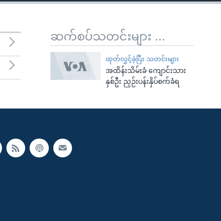
ဆက်စပ်သတင်းများ ...
ထုတ်လွှင့်ခဲ့ပြီး သတင်းများ
အထိန်းသိမ်းခံ ကျောင်းသား
နှစ်ဦး ညှဉ်းပန်းနှိပ်စက်ခံရ