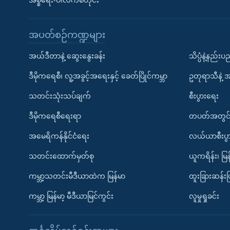
အစ္စရေး-ပါလက်စတိုင်း
အပတ်စဉ်ကဏ္ဍများ
အယ်ဒီတာနဲ့ ဆွေးနွေးခန်း
သိပ္ပံနဲ့နည်း
ဒီမိုကရေစီ၊ လူ့အခွင့်အရေးနှင့် ခေတ်ပြိုင်ကမ္ဘာ
ဥတုရာသီနဲ့ 
သတင်းသုံးသပ်ချက်
စီးပွားရေး
ဒီမိုကရေစီရေးရာ
တပတ်အတွင်
အမေရိကန်နိုင်ငံရေး
လယ်ယာစီးပွ
သတင်းထောက်မှတ်စု
ယူကရိန်း၊ မြန
ကမ္ဘာ့သတင်းမီဒီယာထဲက မြန်မာ
ထူးခြားဆန်း
ကမ္ဘာ့ မြန်မာ့ မီဒီယာမြင်ကွင်း
လူမှုရှုခင်း