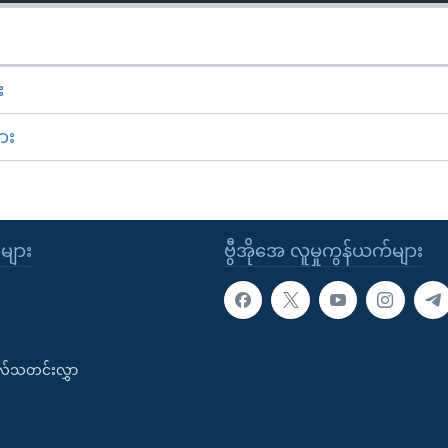
း
ား
ုများ
ဗွီအိုအေ လူမှုကွန်ယက်များ
းလ်သတင်းလွှာ