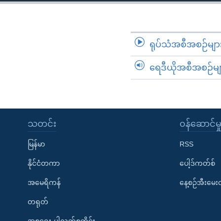
သုတပဒေသာ အင်္ဂလိပ်စာ
အ
ညွန်း
စာမျက်နှာ
သို့
ရုပ်သံအစီအစဉ်မျာ
ကျော်
ရေဒီယိုအစီအစဉ်မျ
ကြည့်
ရန်
ရှာဖွေ
ရန်
နေရာ
သတင်း
၀န်ဆောင်မှ
သို့
မြန်မာ
RSS
ကျော်
ရန်
နိုင်ငံတကာ
ပေါ့ဒ်ကတ်စ်
အမေရိကန်
နေ့စဉ်အီးမေ
တရုတ်