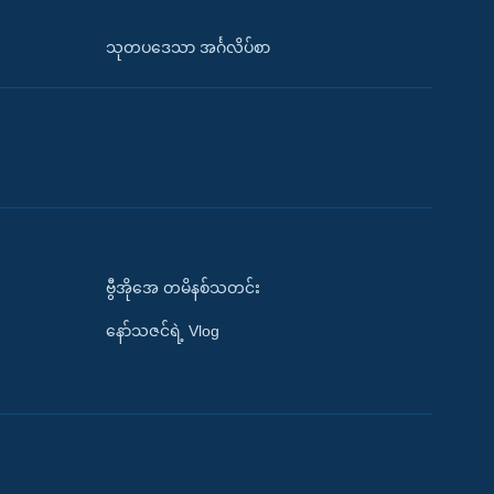
သုတပဒေသာ အင်္ဂလိပ်စာ
ဗွီအိုအေ တမိနစ်သတင်း
နော်သဇင်ရဲ့ Vlog