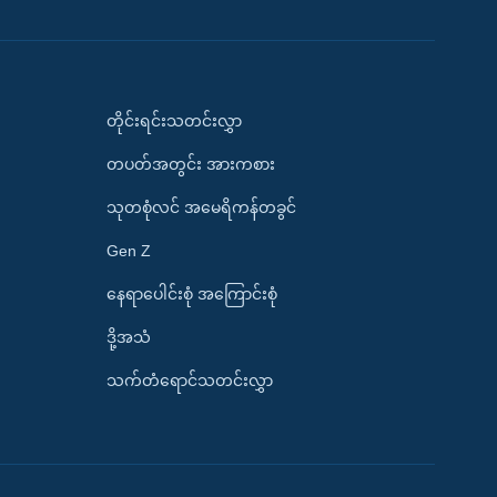
တိုင်းရင်းသတင်းလွှာ
တပတ်အတွင်း အားကစား
သုတစုံလင် အမေရိကန်တခွင်
Gen Z
နေရာပေါင်းစုံ အကြောင်းစုံ
ဒို့အသံ
သက်တံရောင်သတင်းလွှာ