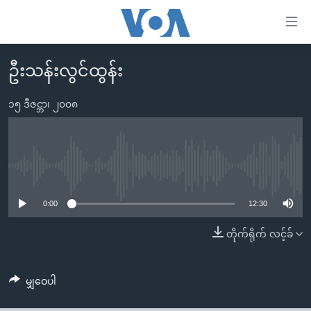
သုံး
ရ
လွယ်ကူ
ဦးသန်းလွင်ထွန်း
မူလစာမျက်နှာ
စေ
မြန်မာ
၁၅ ဒီဇင္ဘာ၊ ၂၀၀၈
သည့်
ကမ္ဘာ့သတင်းများ
Link
ဗွီဒီယို
နိုင်ငံတကာ
များ
သတင်းလွတ်လပ်ခွင့်
အမေရိကန်
No media source currently available
ပင်မ
ရပ်ဝန်းတခု လမ်းတခု အလွန်
တရုတ်
အကြောင်းအရာ
0:00
12:30
သို့
အင်္ဂလိပ်စာလေ့လာမယ်
အစ္စရေး-ပါလက်စတိုင်း
တိုက်ရိုက် လင့်ခ်
ကျော်
အပတ်စဉ်ကဏ္ဍများ
အမေရိကန်သုံးအီဒီယံ
ကြည့်
ရေဒီယိုနှင့်ရုပ်သံ အချက်အလက်များ
မကြေးမုံရဲ့ အင်္ဂလိပ်စာ
ရေဒီယို
ရန်
မျှဝေပါ
ပင်မ
ရေဒီယို/တီဗွီအစီအစဉ်
ရုပ်ရှင်ထဲက အင်္ဂလိပ်စာ
တီဗွီ