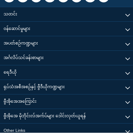
သတင်း
၀န်ဆောင်မှုများ
အပတ်စဉ်ကဏ္ဍများ
အင်္ဂလိပ်သင်ခန်းစာများ
ရေဒီယို
ရုပ်သံအစီအစဉ်နှင့် ဗွီဒီယိုကဏ္ဍများ
ဗွီအိုအေအကြောင်း
ဗွီအိုအေ မိုဘိုင်းလ်အက်ပ်များ ဒေါင်းလုတ်ယူရန်
Other Links