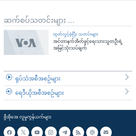
အ
သုတပဒေသာ အင်္ဂလိပ်စာ
ညွန်း
Learning English
စာမျက်နှာ
ဆက်စပ်သတင်းများ ...
သို့
ဗွီအိုအေ လူမှုကွန်ယက်များ
ကျော်
ထုတ်လွှင့်ခဲ့ပြီး သတင်းများ
အင်တာနက်အိတ်ဖွင့်ရေးသားသူတဦးရဲ့
ကြည့်
အမြင်သုံးသပ်ချက်
ရန်
ဘာသာစကားများ
ရှာဖွေ
ရန်
နေရာ
ရုပ်သံအစီအစဉ်များ
သို့
ကျော်
ရေဒီယိုအစီအစဉ်များ
ရန်
ဗွီအိုအေ လူမှုကွန်ယက်များ