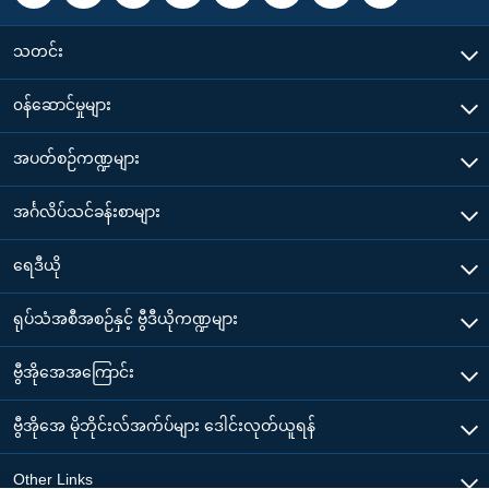
သတင်း
၀န်ဆောင်မှုများ
အပတ်စဉ်ကဏ္ဍများ
အင်္ဂလိပ်သင်ခန်းစာများ
ရေဒီယို
ရုပ်သံအစီအစဉ်နှင့် ဗွီဒီယိုကဏ္ဍများ
ဗွီအိုအေအကြောင်း
ဗွီအိုအေ မိုဘိုင်းလ်အက်ပ်များ ဒေါင်းလုတ်ယူရန်
Other Links