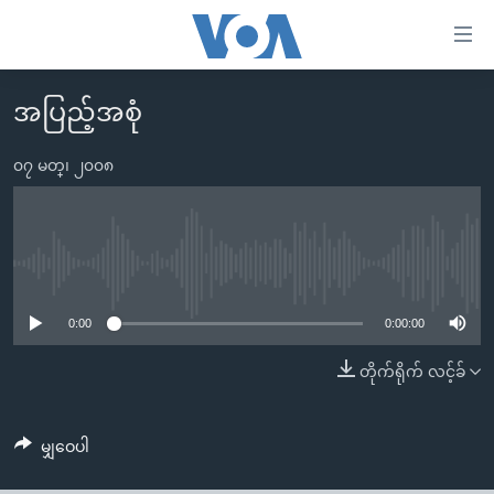
သုံး
ရ
လွယ်ကူ
အပြည့်အစုံ
မူလစာမျက်နှာ
စေ
မြန်မာ
၀၇ မတ္၊ ၂၀၀၈
သည့်
ကမ္ဘာ့သတင်းများ
Link
ဗွီဒီယို
နိုင်ငံတကာ
များ
သတင်းလွတ်လပ်ခွင့်
အမေရိကန်
No media source currently available
ပင်မ
ရပ်ဝန်းတခု လမ်းတခု အလွန်
တရုတ်
အကြောင်းအရာ
0:00
0:00:00
သို့
အင်္ဂလိပ်စာလေ့လာမယ်
အစ္စရေး-ပါလက်စတိုင်း
တိုက်ရိုက် လင့်ခ်
ကျော်
အပတ်စဉ်ကဏ္ဍများ
အမေရိကန်သုံးအီဒီယံ
ကြည့်
ရေဒီယိုနှင့်ရုပ်သံ အချက်အလက်များ
မကြေးမုံရဲ့ အင်္ဂလိပ်စာ
ရေဒီယို
ရန်
မျှဝေပါ
ပင်မ
ရေဒီယို/တီဗွီအစီအစဉ်
ရုပ်ရှင်ထဲက အင်္ဂလိပ်စာ
တီဗွီ