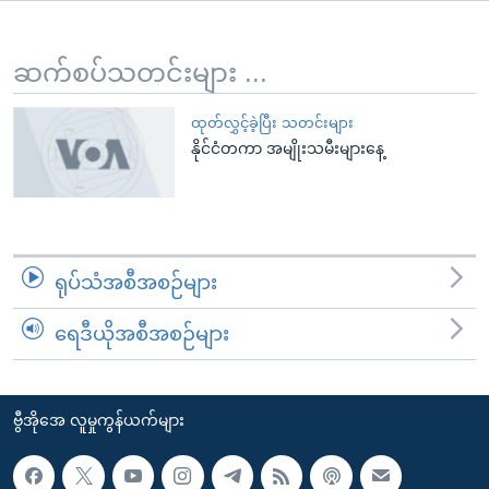
အ
သုတပဒေသာ အင်္ဂလိပ်စာ
ညွန်း
Learning English
စာမျက်နှာ
ဆက်စပ်သတင်းများ ...
သို့
ဗွီအိုအေ လူမှုကွန်ယက်များ
ကျော်
ထုတ်လွှင့်ခဲ့ပြီး သတင်းများ
နိုင်ငံတကာ အမျိုးသမီးများနေ့
ကြည့်
ရန်
ဘာသာစကားများ
ရှာဖွေ
ရန်
နေရာ
ရုပ်သံအစီအစဉ်များ
သို့
ကျော်
ရေဒီယိုအစီအစဉ်များ
ရန်
ဗွီအိုအေ လူမှုကွန်ယက်များ