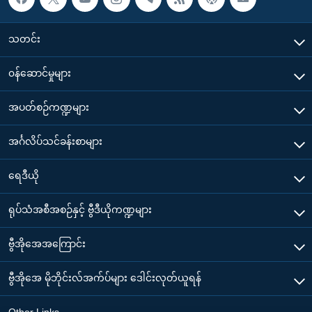
သတင်း
၀န်ဆောင်မှုများ
အပတ်စဉ်ကဏ္ဍများ
အင်္ဂလိပ်သင်ခန်းစာများ
ရေဒီယို
ရုပ်သံအစီအစဉ်နှင့် ဗွီဒီယိုကဏ္ဍများ
ဗွီအိုအေအကြောင်း
ဗွီအိုအေ မိုဘိုင်းလ်အက်ပ်များ ဒေါင်းလုတ်ယူရန်