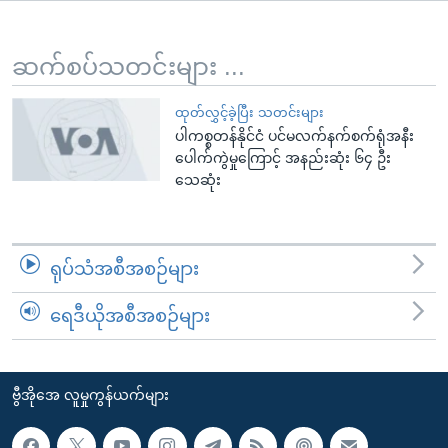
အ
သုတပဒေသာ အင်္ဂလိပ်စာ
ညွန်း
Learning English
စာမျက်နှာ
ဆက်စပ်သတင်းများ ...
သို့
ဗွီအိုအေ လူမှုကွန်ယက်များ
ကျော်
ထုတ်လွှင့်ခဲ့ပြီး သတင်းများ
ပါကစ္စတန်နိုင်ငံ ပင်မလက်နက်စက်ရုံအနီး
ကြည့်
ပေါက်ကွဲမှုကြောင့် အနည်းဆုံး ၆၄ ဦး
ရန်
သေဆုံး
ဘာသာစကားများ
ရှာဖွေ
ရန်
နေရာ
ရုပ်သံအစီအစဉ်များ
သို့
ကျော်
ရေဒီယိုအစီအစဉ်များ
ရန်
ဗွီအိုအေ လူမှုကွန်ယက်များ