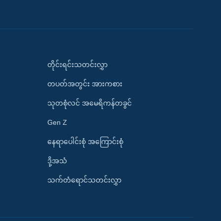
တိုင်းရင်းသတင်းလွှာ
တပတ်အတွင်း အားကစား
သုတစုံလင် အမေရိကန်တခွင်
Gen Z
နေရာပေါင်းစုံ အကြောင်းစုံ
ဒို့အသံ
သက်တံရောင်သတင်းလွှာ