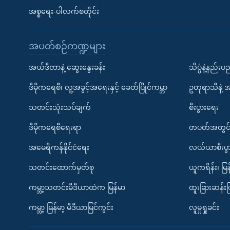
အစ္စရေး-ပါလက်စတိုင်း
အပတ်စဉ်ကဏ္ဍများ
အယ်ဒီတာနဲ့ ဆွေးနွေးခန်း
သိပ္ပံနဲ့နည်း
ဒီမိုကရေစီ၊ လူ့အခွင့်အရေးနှင့် ခေတ်ပြိုင်ကမ္ဘာ
ဥတုရာသီနဲ့ 
သတင်းသုံးသပ်ချက်
စီးပွားရေး
ဒီမိုကရေစီရေးရာ
တပတ်အတွင်
အမေရိကန်နိုင်ငံရေး
လယ်ယာစီးပွ
သတင်းထောက်မှတ်စု
ယူကရိန်း၊ မြန
ကမ္ဘာ့သတင်းမီဒီယာထဲက မြန်မာ
ထူးခြားဆန်း
ကမ္ဘာ့ မြန်မာ့ မီဒီယာမြင်ကွင်း
လူမှုရှုခင်း