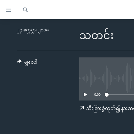
သုံး
ရ
ရှာဖွေ
လွယ်ကူ
မူလစာမျက်နှာ
၂၄ စက္တင္ဘာ၊ ၂၀၀၈
ရ
သတင်း
စေ
မြန်မာ
လာ
သည့်
ဒ်
ကမ္ဘာ့သတင်းများ
Link
ဗွီဒီယို
နိုင်ငံတကာ
မျှဝေပါ
များ
သတင်းလွတ်လပ်ခွင့်
အမေရိကန်
ပင်မ
ရပ်ဝန်းတခု လမ်းတခု အလွန်
တရုတ်
အကြောင်းအရာ
အင်္ဂလိပ်စာလေ့လာမယ်
အစ္စရေး-ပါလက်စတိုင်း
သို့
0:00
အပတ်စဉ်ကဏ္ဍများ
အမေရိကန်သုံးအီဒီယံ
ကျော်
သီးခြားခွဲထုတ်၍ နားဆင
ကြည့်
ရေဒီယိုနှင့်ရုပ်သံ အချက်အလက်များ
မကြေးမုံရဲ့ အင်္ဂလိပ်စာ
ရေဒီယို
ရန်
ရေဒီယို/တီဗွီအစီအစဉ်
ရုပ်ရှင်ထဲက အင်္ဂလိပ်စာ
တီဗွီ
ပင်မ