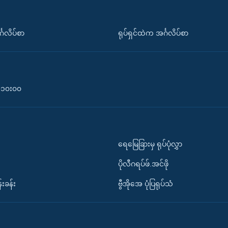
်္ဂလိပ်စာ
ရုပ်ရှင်ထဲက အင်္ဂလိပ်စာ
၀-၁၀း၀၀
ရေမြေခြားမှ ရုပ်ပုံလွှာ
ပိုလီဂရပ်ဖ်.အင်ဖို
်းခန်း
ဗွီအိုအေ ပုံပြရုပ်သံ