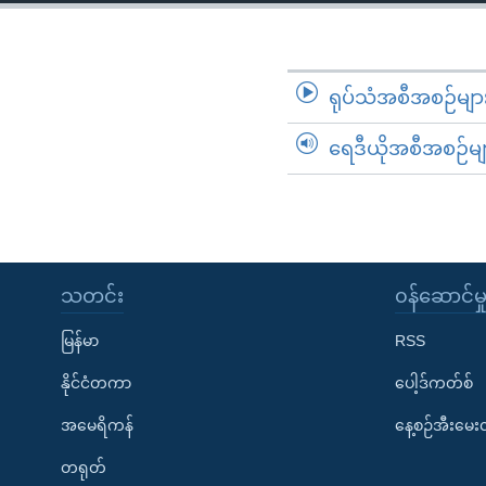
သုတပဒေသာ အင်္ဂလိပ်စာ
အ
ညွန်း
စာမျက်နှာ
သို့
ရုပ်သံအစီအစဉ်မျာ
ကျော်
ရေဒီယိုအစီအစဉ်မျ
ကြည့်
ရန်
ရှာဖွေ
ရန်
နေရာ
သတင်း
၀န်ဆောင်မှ
သို့
ကျော်
မြန်မာ
RSS
ရန်
နိုင်ငံတကာ
ပေါ့ဒ်ကတ်စ်
အမေရိကန်
နေ့စဉ်အီးမေ
တရုတ်