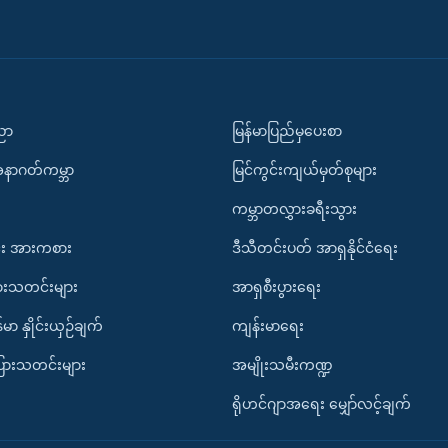
ပညာ
မြန်မာပြည်မှပေးစာ
အနာဂတ်ကမ္ဘာ
မြင်ကွင်းကျယ်မှတ်စုများ
ကမ္ဘာတလွှားခရီးသွား
း အားကစား
ဒီသီတင်းပတ် အာရှနိုင်ငံရေး
ားသတင်းများ
အာရှစီးပွားရေး
်မာ နှိုင်းယှဉ်ချက်
ကျန်းမာရေး
ပြားသတင်းများ
အမျိုးသမီးကဏ္ဍ
ရိုဟင်ဂျာအရေး မျှော်လင့်ချက်