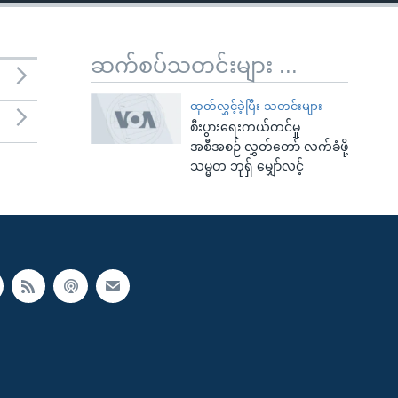
ဆက်စပ်သတင်းများ ...
ထုတ်လွှင့်ခဲ့ပြီး သတင်းများ
စီးပွားရေးကယ်တင်မှု
အစီအစဉ် လွှတ်တော် လက်ခံဖို့
သမ္မတ ဘုရှ် မျှော်လင့်