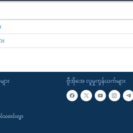
း
ား
ုများ
ဗွီအိုအေ လူမှုကွန်ယက်များ
းလ်သတင်းလွှာ