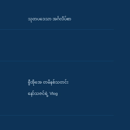
သုတပဒေသာ အင်္ဂလိပ်စာ
ဗွီအိုအေ တမိနစ်သတင်း
နော်သဇင်ရဲ့ Vlog