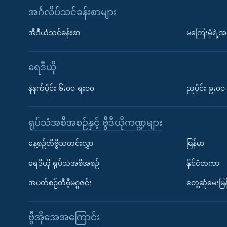
အင်္ဂလိပ်သင်ခန်းစာများ
အီဒီယံသင်ခန်းစာ
မကြေးမုံရဲ့အင
ရေဒီယို
နံနက်ပိုင်း ၆း၀၀-ရး၀၀
ညပိုင်း ၉း၀
ရုပ်သံအစီအစဉ်နှင့် ဗွီဒီယိုကဏ္ဍများ
နေ့စဉ်တီဗွီသတင်းလွှာ
မြန်မာ
ရေဒီယို ရုပ်သံအစီအစဉ်
နိုင်ငံတကာ
အပတ်စဉ်တီဗွီမဂ္ဂဇင်း
တွေ့ဆုံမေးမြန
ဗွီအိုအေအကြောင်း