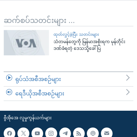
အ
သုတပဒေသာ အင်္ဂလိပ်စာ
ညွန်း
Learning English
စာမျက်နှာ
ဆက်စပ်သတင်းများ ...
သို့
ဗွီအိုအေ လူမှုကွန်ယက်များ
ကျော်
ထုတ်လွှင့်ခဲ့ပြီး သတင်းများ
သံတမန်တွေကို မြန်မာအစိုးရက မုန်တိုင်း
ကြည့်
ဒဏ်ခံရတဲ့ ဒေသသို့ခေါ်ပြ
ရန်
ဘာသာစကားများ
ရှာဖွေ
ရန်
နေရာ
ရုပ်သံအစီအစဉ်များ
သို့
ကျော်
ရေဒီယိုအစီအစဉ်များ
ရန်
ဗွီအိုအေ လူမှုကွန်ယက်များ