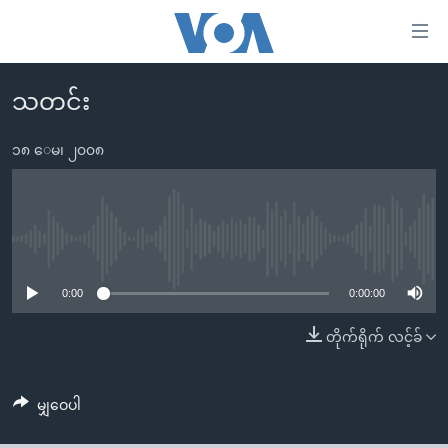
သုံး
ရ
လွယ်ကူ
သတင်း
မူလစာမျက်နှာ
စေ
မြန်မာ
၁၈ ေမ၊ ၂၀၀၈
သည့်
ကမ္ဘာ့သတင်းများ
Link
ဗွီဒီယို
နိုင်ငံတကာ
များ
သတင်းလွတ်လပ်ခွင့်
အမေရိကန်
No media source currently available
ပင်မ
ရပ်ဝန်းတခု လမ်းတခု အလွန်
တရုတ်
အကြောင်းအရာ
0:00
0:00:00
သို့
အင်္ဂလိပ်စာလေ့လာမယ်
အစ္စရေး-ပါလက်စတိုင်း
တိုက်ရိုက် လင့်ခ်
ကျော်
အပတ်စဉ်ကဏ္ဍများ
အမေရိကန်သုံးအီဒီယံ
ကြည့်
ရေဒီယိုနှင့်ရုပ်သံ အချက်အလက်များ
မကြေးမုံရဲ့ အင်္ဂလိပ်စာ
ရေဒီယို
ရန်
မျှဝေပါ
ပင်မ
ရေဒီယို/တီဗွီအစီအစဉ်
ရုပ်ရှင်ထဲက အင်္ဂလိပ်စာ
တီဗွီ