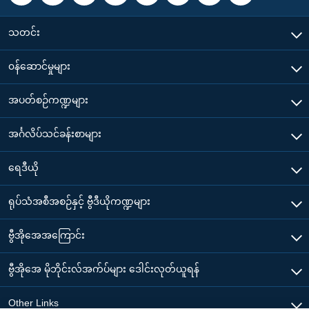
သတင်း
၀န်ဆောင်မှုများ
အပတ်စဉ်ကဏ္ဍများ
အင်္ဂလိပ်သင်ခန်းစာများ
ရေဒီယို
ရုပ်သံအစီအစဉ်နှင့် ဗွီဒီယိုကဏ္ဍများ
ဗွီအိုအေအကြောင်း
ဗွီအိုအေ မိုဘိုင်းလ်အက်ပ်များ ဒေါင်းလုတ်ယူရန်
Other Links